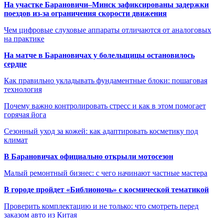
На участке Барановичи–Минск зафиксированы задержки
поездов из-за ограничения скорости движения
Чем цифровые слуховые аппараты отличаются от аналоговых
на практике
На матче в Барановичах у болельщицы остановилось
сердце
Как правильно укладывать фундаментные блоки: пошаговая
технология
Почему важно контролировать стресс и как в этом помогает
горячая йога
Сезонный уход за кожей: как адаптировать косметику под
климат
В Барановичах официально открыли мотосезон
Малый ремонтный бизнес: с чего начинают частные мастера
В городе пройдет «Библионочь» с космической тематикой
Проверить комплектацию и не только: что смотреть перед
заказом авто из Китая