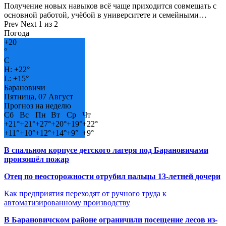
Получение новых навыков всё чаще приходится совмещать с
основной работой, учёбой в университете и семейными…
Prev
Next
1 из 2
Погода
+
20
°
C
H:
+
22°
L:
+
15°
Барановичи
Пятница, 07 Август
Прогноз на неделю
Сб
Вс
Пн
Вт
Ср
Чт
+
21°
+
21°
+
27°
+
20°
+
19°
+
22°
+
11°
+
10°
+
12°
+
14°
+
9°
+
9°
В спальном корпусе детского лагеря под Барановичами
произошёл пожар
Отец по неосторожности отрубил пальцы 13-летней дочери
Как предприятия переходят от ручного труда к
автоматизированному производству
В Барановичском районе ограничили посещение лесов из-