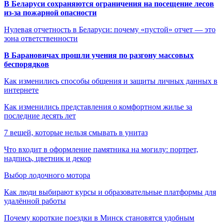
В Беларуси сохраняются ограничения на посещение лесов
из-за пожарной опасности
Нулевая отчетность в Беларуси: почему «пустой» отчет — это
зона ответственности
В Барановичах прошли учения по разгону массовых
беспорядков
Как изменились способы общения и защиты личных данных в
интернете
Как изменились представления о комфортном жилье за
последние десять лет
7 вещей, которые нельзя смывать в унитаз
Что входит в оформление памятника на могилу: портрет,
надпись, цветник и декор
Выбор лодочного мотора
Как люди выбирают курсы и образовательные платформы для
удалённой работы
Почему короткие поездки в Минск становятся удобным