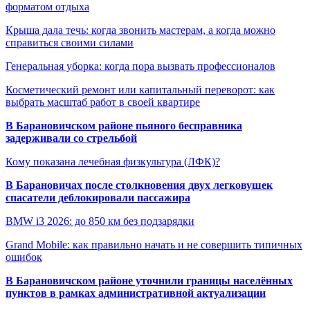
форматом отдыха
Крыша дала течь: когда звонить мастерам, а когда можно
справиться своими силами
Генеральная уборка: когда пора вызвать профессионалов
Косметический ремонт или капитальный переворот: как
выбрать масштаб работ в своей квартире
В Барановичском районе пьяного бесправника
задерживали со стрельбой
Кому показана лечебная физкультура (ЛФК)?
В Барановичах после столкновения двух легковушек
спасатели деблокировали пассажира
BMW i3 2026: до 850 км без подзарядки
Grand Mobile: как правильно начать и не совершить типичных
ошибок
В Барановичском районе уточнили границы населённых
пунктов в рамках административной актуализации