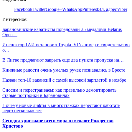
Facebook
Twitter
Google+
WhatsApp
Pinterest
Эл. адрес
Viber
Интересное:
Барановичские каратисты порадовали 35 медалями Belarus
Open…
Инспектор ГАИ остановил Toyota. VIN-номер и свидетельство
о…
В Литве предлагают закрыть еще два пункта пропуска на…
Книжные радости очень умелых ручек познавались в Бресте
Назван топ-10 вакансий с самой высокой зарплатой в ноябре
Сносим и перестраиваем: как правильно демонтировать
старые постройки в Барановичах
Почему новые лифты в многоэтажках перестают работать
через несколько лет
Сегодня христиане всего мира отмечают Рождество
Христово