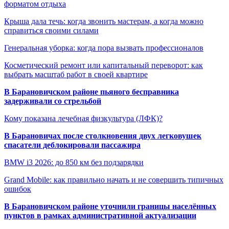
форматом отдыха
Крыша дала течь: когда звонить мастерам, а когда можно
справиться своими силами
Генеральная уборка: когда пора вызвать профессионалов
Косметический ремонт или капитальный переворот: как
выбрать масштаб работ в своей квартире
В Барановичском районе пьяного бесправника
задерживали со стрельбой
Кому показана лечебная физкультура (ЛФК)?
В Барановичах после столкновения двух легковушек
спасатели деблокировали пассажира
BMW i3 2026: до 850 км без подзарядки
Grand Mobile: как правильно начать и не совершить типичных
ошибок
В Барановичском районе уточнили границы населённых
пунктов в рамках административной актуализации