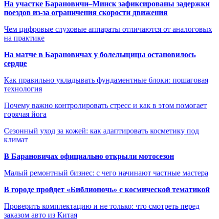
На участке Барановичи–Минск зафиксированы задержки
поездов из-за ограничения скорости движения
Чем цифровые слуховые аппараты отличаются от аналоговых
на практике
На матче в Барановичах у болельщицы остановилось
сердце
Как правильно укладывать фундаментные блоки: пошаговая
технология
Почему важно контролировать стресс и как в этом помогает
горячая йога
Сезонный уход за кожей: как адаптировать косметику под
климат
В Барановичах официально открыли мотосезон
Малый ремонтный бизнес: с чего начинают частные мастера
В городе пройдет «Библионочь» с космической тематикой
Проверить комплектацию и не только: что смотреть перед
заказом авто из Китая