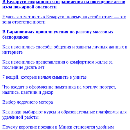
В Беларуси сохраняются ограничения на посещение лесов
из-за пожарной опасности
Нулевая отчетность в Беларуси: почему «пустой» отчет — это
зона ответственности
В Барановичах прошли учения по разгону массовых
беспорядков
Как изменились способы общения и защиты личных данных в
интернете
Как изменились представления о комфортном жилье за
последние десять лет
7 вещей, которые нельзя смывать в унитаз
Что входит в оформление памятника на могилу: портрет,
надпись, цветник и декор
Выбор лодочного мотора
Как люди выбирают курсы и образовательные платформы для
удалённой работы
Почему короткие поездки в Минск становятся удобным