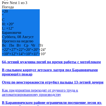
Prev
Next
1 из 3
Погода
+
20
°
C
H:
+
20°
L:
+
12°
Барановичи
Суббота, 08 Август
Прогноз на неделю
Вс
Пн
Вт
Ср
Чт
Пт
+
22°
+
27°
+
22°
+
20°
+
20°
+
24°
+
10°
+
12°
+
14°
+
10°
+
11°
+
10°
64-летний мужчина погиб во время работы с мотоблоком
В спальном корпусе детского лагеря под Барановичами
произошёл пожар
Отец по неосторожности отрубил пальцы 13-летней дочери
Как предприятия переходят от ручного труда к
автоматизированному производству
В Барановичском районе ограничили посещение лесов из-