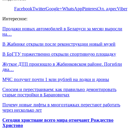
Facebook
Twitter
Google+
WhatsApp
Pinterest
Эл. адрес
Viber
Интересное:
Продажи новых автомобилей в Беларуси за месяц выросли
на…
В Жабинке открыли после реконструкции новый музей
В БрГТУ торжественно открыли спортивную площадку
Жуткое ДТП произошло в Жабинковском районе. Погибли
два…
МЧС получит почти 1 млн рублей на лодки и дроны
Сносим и перестраиваем: как правильно демонтировать
старые постройки в Барановичах
Почему новые лифты в многоэтажках перестают работать
через несколько лет
Сегодня христиане всего мира отмечают Рождество
Христово