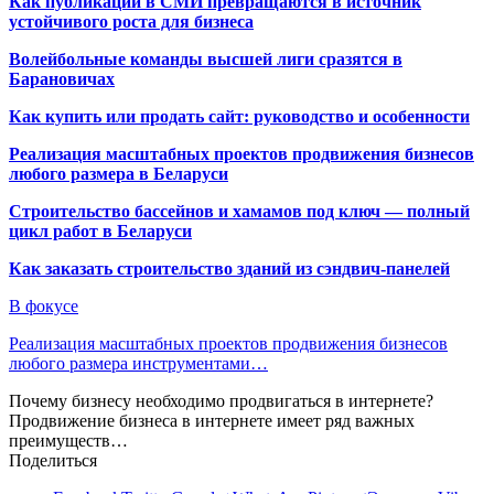
Как публикации в СМИ превращаются в источник
устойчивого роста для бизнеса
Волейбольные команды высшей лиги сразятся в
Барановичах
Как купить или продать сайт: руководство и особенности
Реализация масштабных проектов продвижения бизнесов
любого размера в Беларуси
Строительство бассейнов и хамамов под ключ — полный
цикл работ в Беларуси
Как заказать строительство зданий из сэндвич-панелей
В фокусе
Реализация масштабных проектов продвижения бизнесов
любого размера инструментами…
Почему бизнесу необходимо продвигаться в интернете?
Продвижение бизнеса в интернете имеет ряд важных
преимуществ…
Поделиться