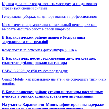
Крыша дала течь: когда звонить мастерам, а когда можно
справиться своими силами
Генеральная уборка: когда пора вызвать профессионалов
Косметический ремонт или капитальный переворот: как
выбрать масштаб работ в своей квартире
В Барановичском районе пьяного бесправника
задерживали со стрельбой
Кому показана лечебная физкультура (ЛФК)?
В Барановичах после столкновения двух легковушек
спасатели деблокировали пассажира
BMW i3 2026: до 850 км без подзарядки
Grand Mobile: как правильно начать и не совершить типичных
ошибок
В Барановичском районе уточнили границы населённых
пунктов в рамках административной актуализации
На участке Барановичи–Минск зафиксированы задержки
поездов из-за ограничения скорости движения