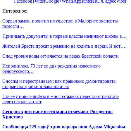
Facebook
Twitter
Google+
WhatsApp
Pinterest
Эл. адрес
Viber
Интересное:
Сорвал замок, похитил имущество: в Малорите эксперты
помогли…
Принимать документы в первые классы начинают школы в…
Жителей Бреста просят временно не ходить в парки. И вот…
Спад уровня воды отмечается на реках Брестской области
Исполнилось 70 лет со дня рождения известного
белорусского…
Сносим и перестраиваем: как правильно демонтировать
старые постройки в Барановичах
Почему новые лифты в многоэтажках перестают работать
через несколько лет
Сегодня христиане всего мира отмечают Рождество
Христово
Спаўняецца 225 гадоў з дня нараджэння Адама Міцкевіча