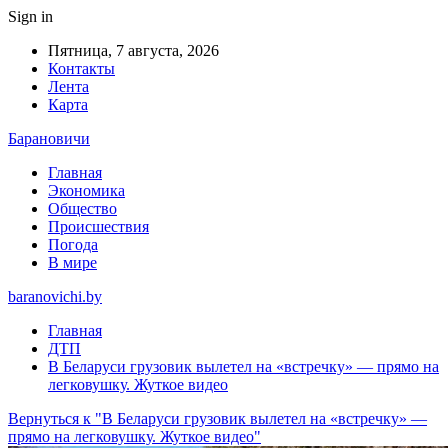
Sign in
Пятница, 7 августа, 2026
Контакты
Лента
Карта
Барановичи
Главная
Экономика
Общество
Происшествия
Погода
В мире
baranovichi.by
Главная
ДТП
В Беларуси грузовик вылетел на «встречку» — прямо на
легковушку. Жуткое видео
Вернуться к "В Беларуси грузовик вылетел на «встречку» —
прямо на легковушку. Жуткое видео"