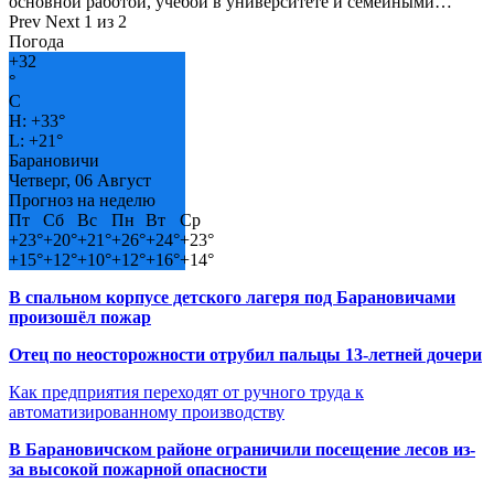
основной работой, учёбой в университете и семейными…
Prev
Next
1 из 2
Погода
+
32
°
C
H:
+
33°
L:
+
21°
Барановичи
Четверг, 06 Август
Прогноз на неделю
Пт
Сб
Вс
Пн
Вт
Ср
+
23°
+
20°
+
21°
+
26°
+
24°
+
23°
+
15°
+
12°
+
10°
+
12°
+
16°
+
14°
В спальном корпусе детского лагеря под Барановичами
произошёл пожар
Отец по неосторожности отрубил пальцы 13-летней дочери
Как предприятия переходят от ручного труда к
автоматизированному производству
В Барановичском районе ограничили посещение лесов из-
за высокой пожарной опасности