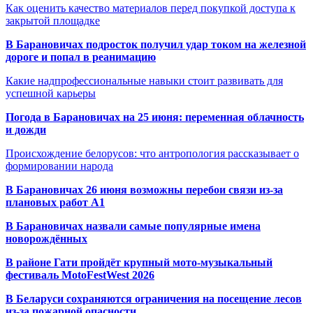
Как оценить качество материалов перед покупкой доступа к
закрытой площадке
В Барановичах подросток получил удар током на железной
дороге и попал в реанимацию
Какие надпрофессиональные навыки стоит развивать для
успешной карьеры
Погода в Барановичах на 25 июня: переменная облачность
и дожди
Происхождение белорусов: что антропология рассказывает о
формировании народа
В Барановичах 26 июня возможны перебои связи из-за
плановых работ A1
В Барановичах назвали самые популярные имена
новорождённых
В районе Гати пройдёт крупный мото-музыкальный
фестиваль MotoFestWest 2026
В Беларуси сохраняются ограничения на посещение лесов
из-за пожарной опасности