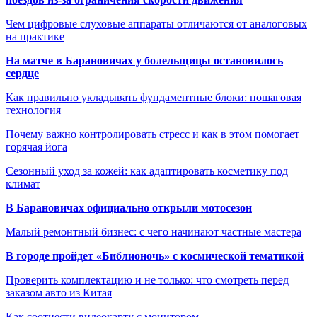
Чем цифровые слуховые аппараты отличаются от аналоговых
на практике
На матче в Барановичах у болельщицы остановилось
сердце
Как правильно укладывать фундаментные блоки: пошаговая
технология
Почему важно контролировать стресс и как в этом помогает
горячая йога
Сезонный уход за кожей: как адаптировать косметику под
климат
В Барановичах официально открыли мотосезон
Малый ремонтный бизнес: с чего начинают частные мастера
В городе пройдет «Библионочь» с космической тематикой
Проверить комплектацию и не только: что смотреть перед
заказом авто из Китая
Как соотнести видеокарту с монитором