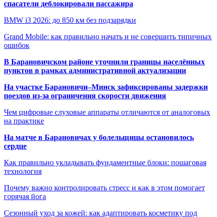
спасатели деблокировали пассажира
BMW i3 2026: до 850 км без подзарядки
Grand Mobile: как правильно начать и не совершить типичных
ошибок
В Барановичском районе уточнили границы населённых
пунктов в рамках административной актуализации
На участке Барановичи–Минск зафиксированы задержки
поездов из-за ограничения скорости движения
Чем цифровые слуховые аппараты отличаются от аналоговых
на практике
На матче в Барановичах у болельщицы остановилось
сердце
Как правильно укладывать фундаментные блоки: пошаговая
технология
Почему важно контролировать стресс и как в этом помогает
горячая йога
Сезонный уход за кожей: как адаптировать косметику под