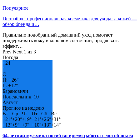
Популярное
Dermatime: профессиональная косметика для ухода за кожей —
обзор бренда и…
Правильно подобранный домашний уход помогает
поддерживать кожу в хорошем состоянии, продлевать
эффект…
Prev
Next
1 из 3
Погода
+
24
°
C
H:
+
26°
L:
+
12°
Барановичи
Понедельник, 10
Август
Прогноз на неделю
Вт
Ср
Чт
Пт
Сб
Вс
+
21°
+
20°
+
19°
+
21°
+
26°
+
31°
+
13°
+
9°
+
9°
+
10°
+
13°
+
14°
64-летний мужчина погиб во время работы с мотоблоком