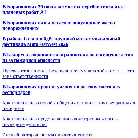
В Барановичах 26 июня возможны перебои связи из-за
плановых работ A1
В Барановичах назвали самые популярные имена
новорождённых
В районе Гати пройдёт крупный мото-музыкальный
фестиваль MotoFestWest 2026
В Беларуси сохраняются ограничения на посещение лесов
из-за пожарной опасности
Нулевая отчетность в Беларуси: почему «пустой» отчет — это
зона ответственности
В Барановичах прошли учения по разгону массовых
беспорядков
Как изменились способы общения и защиты личных данных в
интернете
Как изменились представления о комфортном жилье за
последние десять лет
7 вещей, которые нельзя смывать в унитаз