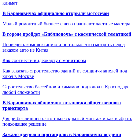
климат
В Барановичах официально открыли мотосезон
Малый ремонтный бизнес: с чего начинают частные мастера
В городе пройдет «Библионочь» с космической тематикой
Проверить комплектацию и не только: что смотреть перед
заказом авто из Китая
Как соотнести видеокарту с монитором
Как заказать строительство зданий из сэндвич-панелей под
ключ в Москве
Строительство бассейнов и хамамов под ключ в Краснодаре
любой сложности
В Барановичах обновляют остановки общественного
транспорта
Двери без лишнего: что такое скрытый монтаж и как выбрать
подходящее решение
Зажало дверью и протащило: в Барановичах осудили