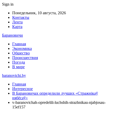
Sign in
Понедельник, 10 августа, 2026
Контакты
Лента
Карта
Барановичи
Главная
Экономика
Общество
Происшествия
Погода
В мире
baranovichi.by
Главная
Интересное
В Барановичах определили лучших «Стражнікаў
нябёсаў»
v-baranovichah-opredelili-luchshih-strazhnikau-njabjosau-
15ef157