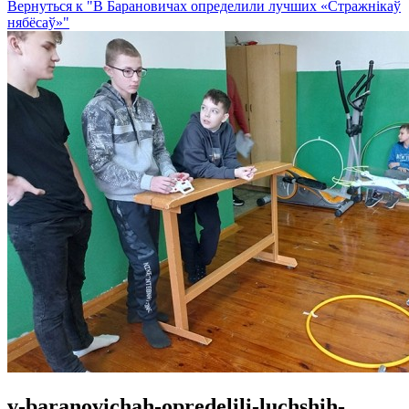
Вернуться к "В Барановичах определили лучших «Стражнікаў
нябёсаў»"
v-baranovichah-opredelili-luchshih-