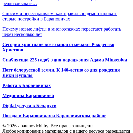
реализовывать…
Сносим и перестраиваем: как правильно демонтировать
старые постройки в Барановичах
Почему новые лифты в многоэтажках перестают работать
через несколько лет
Сегодня христиане всего мира отмечают Рождество
Христово
Спаўняецца 225 гадоў з дня нараджэння Адама Міцкевіча
Поэт белорусской земли. К 140-летию со дня рождения
Янки Купалы
Работа в Барановичах
Медицина Барановичей
Digital услуги в Беларуси
Погода в Барановичах и Барановичском районе
© 2026 - baranovichi.by. Все права защищены.
Любое копирование материалов с нашего ресурса разрешается