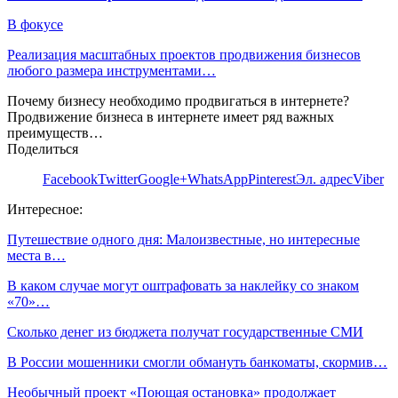
В фокусе
Реализация масштабных проектов продвижения бизнесов
любого размера инструментами…
Почему бизнесу необходимо продвигаться в интернете?
Продвижение бизнеса в интернете имеет ряд важных
преимуществ…
Поделиться
Facebook
Twitter
Google+
WhatsApp
Pinterest
Эл. адрес
Viber
Интересное:
Путешествие одного дня: Малоизвестные, но интересные
места в…
В каком случае могут оштрафовать за наклейку со знаком
«70»…
Сколько денег из бюджета получат государственные СМИ
В России мошенники смогли обмануть банкоматы, скормив…
Необычный проект «Поющая остановка» продолжает