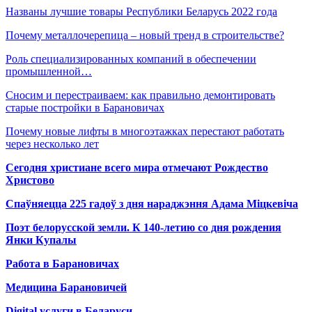
Названы лучшие товары Республики Беларусь 2022 года
Почему металлочерепица – новый тренд в строительстве?
Роль специализированных компаний в обеспечении
промышленной…
Сносим и перестраиваем: как правильно демонтировать
старые постройки в Барановичах
Почему новые лифты в многоэтажках перестают работать
через несколько лет
Сегодня христиане всего мира отмечают Рождество
Христово
Спаўняецца 225 гадоў з дня нараджэння Адама Міцкевіча
Поэт белорусской земли. К 140-летию со дня рождения
Янки Купалы
Работа в Барановичах
Медицина Барановичей
Digital услуги в Беларуси