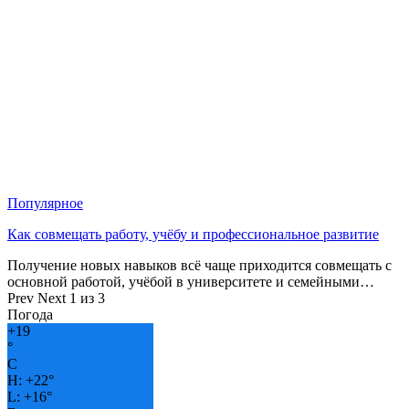
Популярное
Как совмещать работу, учёбу и профессиональное развитие
Получение новых навыков всё чаще приходится совмещать с
основной работой, учёбой в университете и семейными…
Prev
Next
1 из 3
Погода
+
19
°
C
H:
+
22°
L:
+
16°