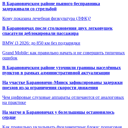
В Барановичском районе пьяного бесправника
задерживали со стрельбой
Кому показана лечебная физкультура (ЛФК)?
В Барановичах после столкновения двух легковушек
спасатели деблокировали пассажира
BMW i3 2026: до 850 км без подзарядки
Grand Mobile: как правильно начать и не совершить типичных
ошибок
В Барановичском районе уточнили границы населённых
пунктов в рамках административной актуализации
На участке Барановичи–Минск зафиксированы задержки
поездов из-за ограничения скорости движения
Чем цифровые слуховые аппараты отличаются от аналоговых
на практике
На матче в Барановичах у болельщицы остановилось
сердце
Как правильно укладывать фундаментные блоки: пошаговая