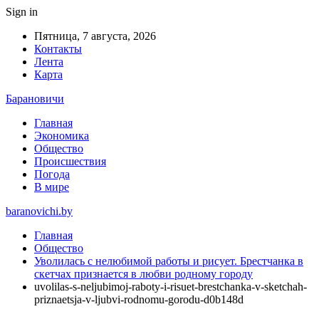
Sign in
Пятница, 7 августа, 2026
Контакты
Лента
Карта
Барановичи
Главная
Экономика
Общество
Происшествия
Погода
В мире
baranovichi.by
Главная
Общество
Уволилась с нелюбимой работы и рисует. Брестчанка в
скетчах признается в любви родному городу
uvolilas-s-neljubimoj-raboty-i-risuet-brestchanka-v-sketchah-
priznaetsja-v-ljubvi-rodnomu-gorodu-d0b148d