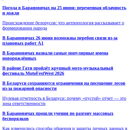
Погода в Барановичах на 25 июня: переменная облачность
и дожди
Происхождение белорусов: что антропология рассказывает о
формировании народа
В Барановичах 26 июня возможны перебои связи из-за
плановых работ A1
В Барановичах назвали самые популярные имена
новорождённых
В районе Гати пройдёт крупный мото-музыкальный
фестиваль MotoFestWest 2026
В Беларуси сохраняются ограничения на посещение лесов
из-за пожарной опасности
Нулевая отчетность в Беларуси: почему «пустой» отчет — это
зона ответственности
В Барановичах прошли учения по разгону массовых
беспорядков
Как изменились способы общения и защиты личных данных в