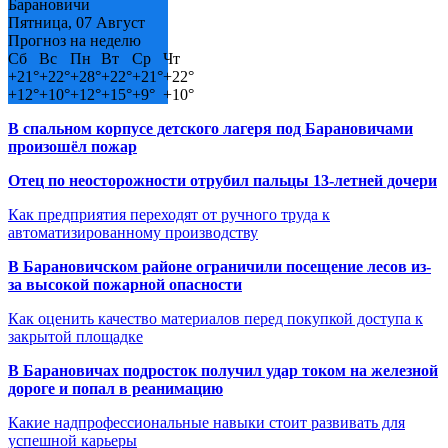
Барановичи
Пятница, 07 Август
Прогноз на неделю
Сб
Вс
Пн
Вт
Ср
Чт
+
21°
+
22°
+
28°
+
22°
+
21°
+
22°
+
12°
+
10°
+
12°
+
15°
+
9°
+
10°
В спальном корпусе детского лагеря под Барановичами
произошёл пожар
Отец по неосторожности отрубил пальцы 13-летней дочери
Как предприятия переходят от ручного труда к
автоматизированному производству
В Барановичском районе ограничили посещение лесов из-
за высокой пожарной опасности
Как оценить качество материалов перед покупкой доступа к
закрытой площадке
В Барановичах подросток получил удар током на железной
дороге и попал в реанимацию
Какие надпрофессиональные навыки стоит развивать для
успешной карьеры