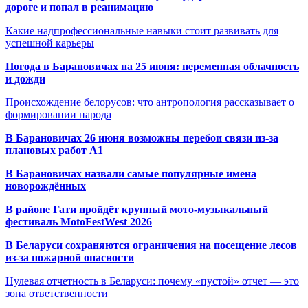
дороге и попал в реанимацию
Какие надпрофессиональные навыки стоит развивать для
успешной карьеры
Погода в Барановичах на 25 июня: переменная облачность
и дожди
Происхождение белорусов: что антропология рассказывает о
формировании народа
В Барановичах 26 июня возможны перебои связи из-за
плановых работ A1
В Барановичах назвали самые популярные имена
новорождённых
В районе Гати пройдёт крупный мото-музыкальный
фестиваль MotoFestWest 2026
В Беларуси сохраняются ограничения на посещение лесов
из-за пожарной опасности
Нулевая отчетность в Беларуси: почему «пустой» отчет — это
зона ответственности