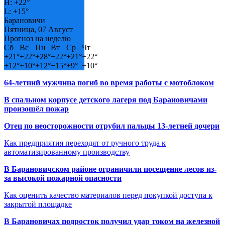
H:
+
22°
L:
+
15°
Барановичи
Пятница, 07 Август
Прогноз на неделю
Сб
Вс
Пн
Вт
Ср
Чт
+
21°
+
22°
+
28°
+
22°
+
21°
+
22°
+
12°
+
10°
+
12°
+
15°
+
9°
+
10°
64-летний мужчина погиб во время работы с мотоблоком
В спальном корпусе детского лагеря под Барановичами
произошёл пожар
Отец по неосторожности отрубил пальцы 13-летней дочери
Как предприятия переходят от ручного труда к
автоматизированному производству
В Барановичском районе ограничили посещение лесов из-
за высокой пожарной опасности
Как оценить качество материалов перед покупкой доступа к
закрытой площадке
В Барановичах подросток получил удар током на железной