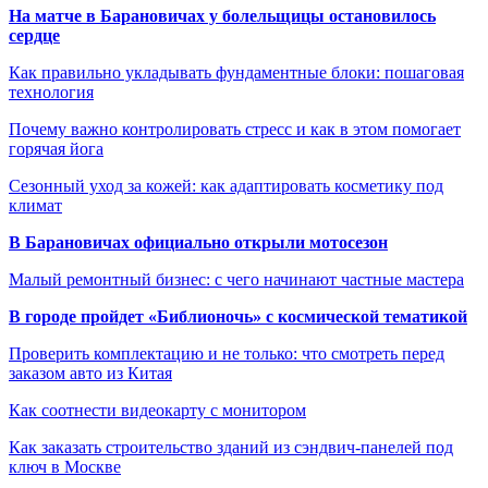
На матче в Барановичах у болельщицы остановилось
сердце
Как правильно укладывать фундаментные блоки: пошаговая
технология
Почему важно контролировать стресс и как в этом помогает
горячая йога
Сезонный уход за кожей: как адаптировать косметику под
климат
В Барановичах официально открыли мотосезон
Малый ремонтный бизнес: с чего начинают частные мастера
В городе пройдет «Библионочь» с космической тематикой
Проверить комплектацию и не только: что смотреть перед
заказом авто из Китая
Как соотнести видеокарту с монитором
Как заказать строительство зданий из сэндвич-панелей под
ключ в Москве