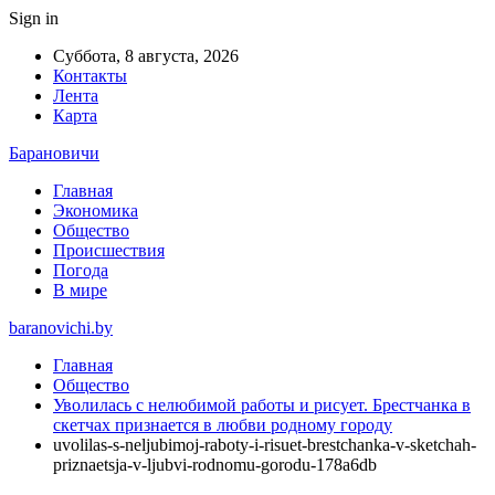
Sign in
Суббота, 8 августа, 2026
Контакты
Лента
Карта
Барановичи
Главная
Экономика
Общество
Происшествия
Погода
В мире
baranovichi.by
Главная
Общество
Уволилась с нелюбимой работы и рисует. Брестчанка в
скетчах признается в любви родному городу
uvolilas-s-neljubimoj-raboty-i-risuet-brestchanka-v-sketchah-
priznaetsja-v-ljubvi-rodnomu-gorodu-178a6db