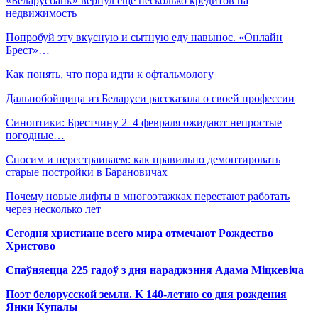
«Беларусбанк» вернул еще несколько кредитов на
недвижимость
Попробуй эту вкусную и сытную еду навынос. «Онлайн
Брест»…
Как понять, что пора идти к офтальмологу
Дальнобойщица из Беларуси рассказала о своей профессии
Синоптики: Брестчину 2–4 февраля ожидают непростые
погодные…
Сносим и перестраиваем: как правильно демонтировать
старые постройки в Барановичах
Почему новые лифты в многоэтажках перестают работать
через несколько лет
Сегодня христиане всего мира отмечают Рождество
Христово
Спаўняецца 225 гадоў з дня нараджэння Адама Міцкевіча
Поэт белорусской земли. К 140-летию со дня рождения
Янки Купалы