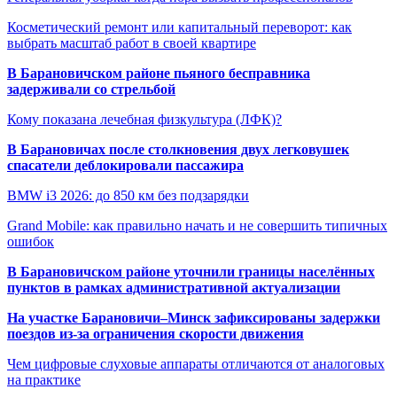
Косметический ремонт или капитальный переворот: как
выбрать масштаб работ в своей квартире
В Барановичском районе пьяного бесправника
задерживали со стрельбой
Кому показана лечебная физкультура (ЛФК)?
В Барановичах после столкновения двух легковушек
спасатели деблокировали пассажира
BMW i3 2026: до 850 км без подзарядки
Grand Mobile: как правильно начать и не совершить типичных
ошибок
В Барановичском районе уточнили границы населённых
пунктов в рамках административной актуализации
На участке Барановичи–Минск зафиксированы задержки
поездов из-за ограничения скорости движения
Чем цифровые слуховые аппараты отличаются от аналоговых
на практике