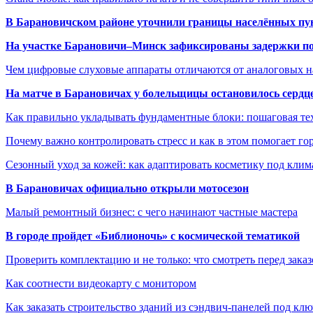
В Барановичском районе уточнили границы населённых пу
На участке Барановичи–Минск зафиксированы задержки пое
Чем цифровые слуховые аппараты отличаются от аналоговых н
На матче в Барановичах у болельщицы остановилось сердц
Как правильно укладывать фундаментные блоки: пошаговая те
Почему важно контролировать стресс и как в этом помогает гор
Сезонный уход за кожей: как адаптировать косметику под клим
В Барановичах официально открыли мотосезон
Малый ремонтный бизнес: с чего начинают частные мастера
В городе пройдет «Библионочь» с космической тематикой
Проверить комплектацию и не только: что смотреть перед заказ
Как соотнести видеокарту с монитором
Как заказать строительство зданий из сэндвич-панелей под кл