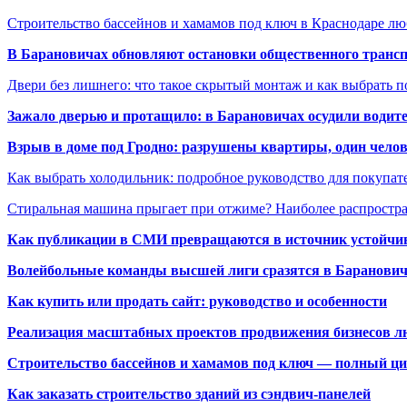
Строительство бассейнов и хамамов под ключ в Краснодаре л
В Барановичах обновляют остановки общественного транс
Двери без лишнего: что такое скрытый монтаж и как выбрать 
Зажало дверью и протащило: в Барановичах осудили водите
Взрыв в доме под Гродно: разрушены квартиры, один челов
Как выбрать холодильник: подробное руководство для покупат
Стиральная машина прыгает при отжиме? Наиболее распрост
Как публикации в СМИ превращаются в источник устойчиво
Волейбольные команды высшей лиги сразятся в Баранови
Как купить или продать сайт: руководство и особенности
Реализация масштабных проектов продвижения бизнесов лю
Строительство бассейнов и хамамов под ключ — полный ци
Как заказать строительство зданий из сэндвич-панелей