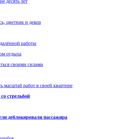
е десять лет
ь, цветник и декор
удалённой работы
ом отдыха
иться своими силами
ь масштаб работ в своей квартире
со стрельбой
тели деблокировали пассажира
 ошибок