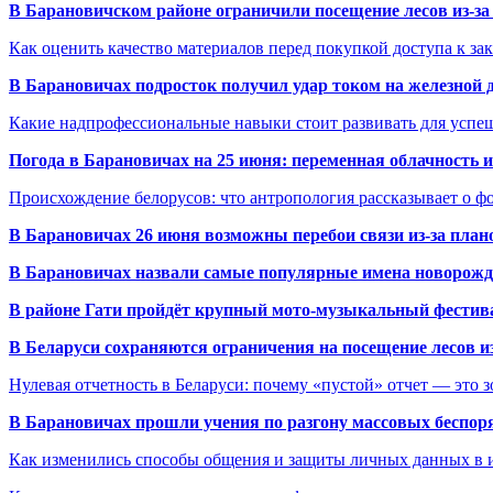
В Барановичском районе ограничили посещение лесов из-з
Как оценить качество материалов перед покупкой доступа к з
В Барановичах подросток получил удар током на железной 
Какие надпрофессиональные навыки стоит развивать для успе
Погода в Барановичах на 25 июня: переменная облачность 
Происхождение белорусов: что антропология рассказывает о 
В Барановичах 26 июня возможны перебои связи из-за план
В Барановичах назвали самые популярные имена новорож
В районе Гати пройдёт крупный мото-музыкальный фестива
В Беларуси сохраняются ограничения на посещение лесов и
Нулевая отчетность в Беларуси: почему «пустой» отчет — это 
В Барановичах прошли учения по разгону массовых беспор
Как изменились способы общения и защиты личных данных в 