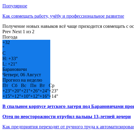
Популярное
Как совмещать работу, учёбу и профессиональное развитие
Получение новых навыков всё чаще приходится совмещать с о
Prev
Next
1 из 2
Погода
+
32
°
C
H:
+
33°
L:
+
21°
Барановичи
Четверг, 06 Август
Прогноз на неделю
Пт
Сб
Вс
Пн
Вт
Ср
+
23°
+
20°
+
21°
+
26°
+
24°
+
23°
+
15°
+
12°
+
10°
+
12°
+
16°
+
14°
В спальном корпусе детского лагеря под Барановичами пр
Отец по неосторожности отрубил пальцы 13-летней дочери
Как предприятия переходят от ручного труда к автоматизиров