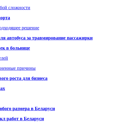
юбой сложности
порта
подходящее решение
ля автобуса за травмирование пассажирки
ек в больнице
елей
раненные причины
го роста для бизнеса
чах
бого размера в Беларуси
кл работ в Беларуси