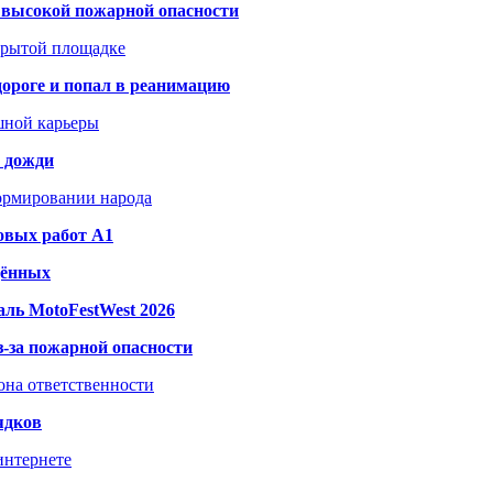
а высокой пожарной опасности
акрытой площадке
дороге и попал в реанимацию
шной карьеры
и дожди
формировании народа
овых работ A1
дённых
ль MotoFestWest 2026
з-за пожарной опасности
зона ответственности
ядков
интернете