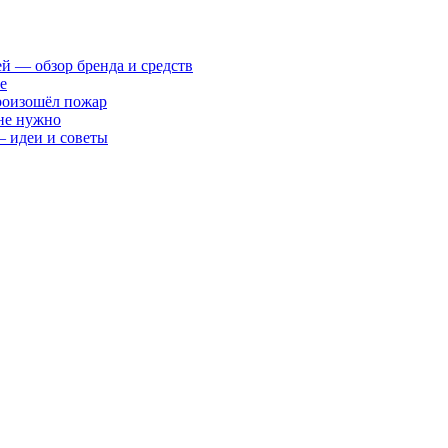
ей — обзор бренда и средств
е
произошёл пожар
 не нужно
— идеи и советы