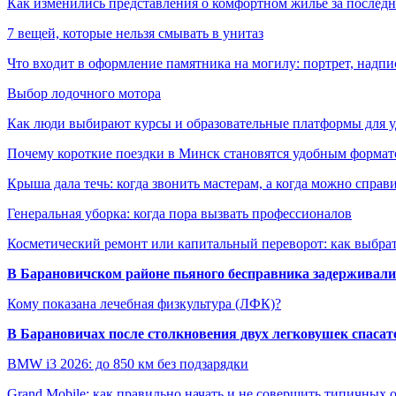
Как изменились представления о комфортном жилье за последни
7 вещей, которые нельзя смывать в унитаз
Что входит в оформление памятника на могилу: портрет, надпис
Выбор лодочного мотора
Как люди выбирают курсы и образовательные платформы для 
Почему короткие поездки в Минск становятся удобным формат
Крыша дала течь: когда звонить мастерам, а когда можно справ
Генеральная уборка: когда пора вызвать профессионалов
Косметический ремонт или капитальный переворот: как выбрат
В Барановичском районе пьяного бесправника задерживали 
Кому показана лечебная физкультура (ЛФК)?
В Барановичах после столкновения двух легковушек спаса
BMW i3 2026: до 850 км без подзарядки
Grand Mobile: как правильно начать и не совершить типичных