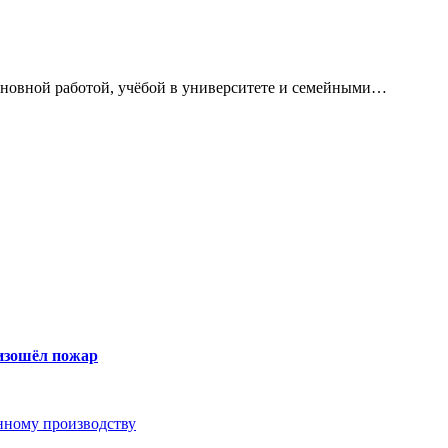
сновной работой, учёбой в университете и семейными…
оизошёл пожар
анному производству