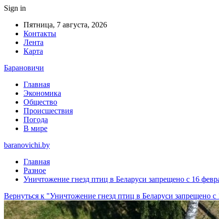
Sign in
Пятница, 7 августа, 2026
Контакты
Лента
Карта
Барановичи
Главная
Экономика
Общество
Происшествия
Погода
В мире
baranovichi.by
Главная
Разное
Уничтожение гнезд птиц в Беларуси запрещено с 16 февра
Вернуться к "Уничтожение гнезд птиц в Беларуси запрещено с 1