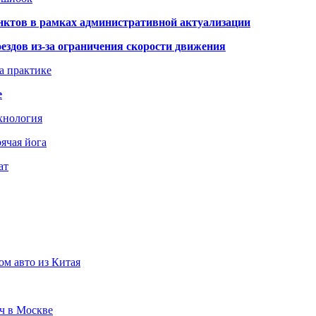
нктов в рамках административной актуализации
здов из-за ограничения скорости движения
а практике
е
хнология
ячая йога
ат
ом авто из Китая
юч в Москве