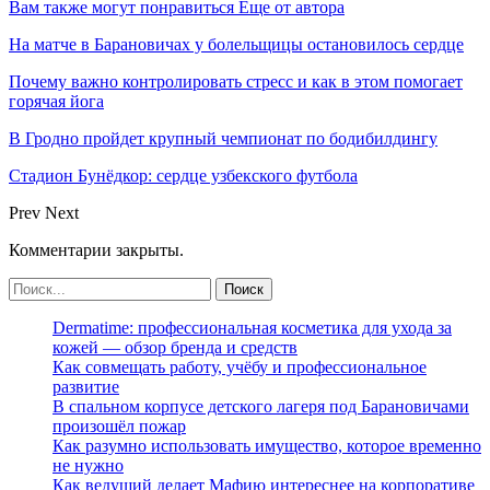
Вам также могут понравиться
Еще от автора
На матче в Барановичах у болельщицы остановилось сердце
Почему важно контролировать стресс и как в этом помогает
горячая йога
В Гродно пройдет крупный чемпионат по бодибилдингу
Стадион Бунёдкор: сердце узбекского футбола
Prev
Next
Комментарии закрыты.
Dermatime: профессиональная косметика для ухода за
кожей — обзор бренда и средств
Как совмещать работу, учёбу и профессиональное
развитие
В спальном корпусе детского лагеря под Барановичами
произошёл пожар
Как разумно использовать имущество, которое временно
не нужно
Как ведущий делает Мафию интереснее на корпоративе