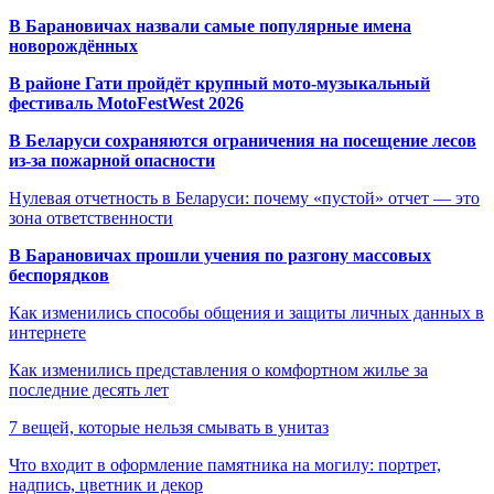
В Барановичах назвали самые популярные имена
новорождённых
В районе Гати пройдёт крупный мото-музыкальный
фестиваль MotoFestWest 2026
В Беларуси сохраняются ограничения на посещение лесов
из-за пожарной опасности
Нулевая отчетность в Беларуси: почему «пустой» отчет — это
зона ответственности
В Барановичах прошли учения по разгону массовых
беспорядков
Как изменились способы общения и защиты личных данных в
интернете
Как изменились представления о комфортном жилье за
последние десять лет
7 вещей, которые нельзя смывать в унитаз
Что входит в оформление памятника на могилу: портрет,
надпись, цветник и декор