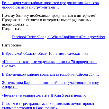
Реализация масштабных проектов продвижения бизнесов
любого размера инструментами…
Почему бизнесу необходимо продвигаться в интернете?
Продвижение бизнеса в интернете имеет ряд важных
преимуществ…
Поделиться
Facebook
Twitter
Google+
WhatsApp
Pinterest
Эл. адрес
Viber
Интересное:
В Брестской области сбили 16-летнего самокатчика
«Цены на некоторые модели выросли на 70 процентов».
Сколько…
В Каменецком районе водитель автомобиля Citroen сбил…
Жительница Барановичского района поучаствовала в шоу
Андрея…
«Белавиа» начинает летать в Дубай 5 раз в неделю
Сносим и перестраиваем: как правильно демонтировать
старые постройки в Барановичах