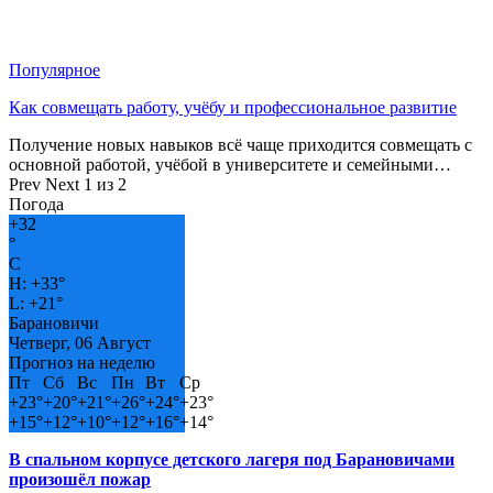
Популярное
Как совмещать работу, учёбу и профессиональное развитие
Получение новых навыков всё чаще приходится совмещать с
основной работой, учёбой в университете и семейными…
Prev
Next
1 из 2
Погода
+
32
°
C
H:
+
33°
L:
+
21°
Барановичи
Четверг, 06 Август
Прогноз на неделю
Пт
Сб
Вс
Пн
Вт
Ср
+
23°
+
20°
+
21°
+
26°
+
24°
+
23°
+
15°
+
12°
+
10°
+
12°
+
16°
+
14°
В спальном корпусе детского лагеря под Барановичами
произошёл пожар