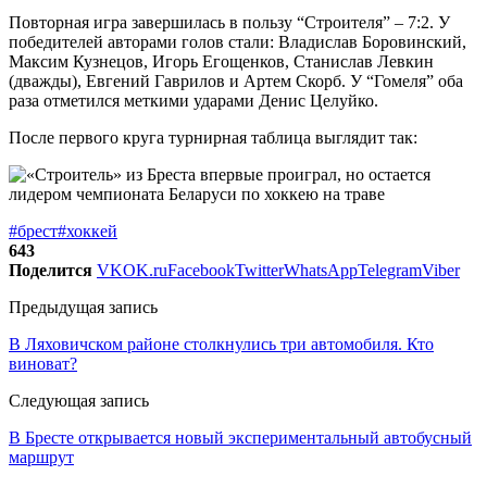
Повторная игра завершилась в пользу “Строителя” – 7:2. У
победителей авторами голов стали: Владислав Боровинский,
Максим Кузнецов, Игорь Егощенков, Станислав Левкин
(дважды), Евгений Гаврилов и Артем Скорб. У “Гомеля” оба
раза отметился меткими ударами Денис Целуйко.
После первого круга турнирная таблица выглядит так:
#брест
#хоккей
643
Поделится
VK
OK.ru
Facebook
Twitter
WhatsApp
Telegram
Viber
Предыдущая запись
В Ляховичском районе столкнулись три автомобиля. Кто
виноват?
Следующая запись
В Бресте открывается новый экспериментальный автобусный
маршрут