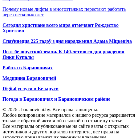
Почему новые лифты в многоэтажках перестают работать
через несколько лет
Сегодня христиане всего мира отмечают Рождество
Христово
Спаўняецца 225 гадоў з дня нараджэння Адама Міцкевіча
Поэт белорусской земли. К 140-летию со дня рождения
Янки Купалы
Работа в Барановичах
Медицина Барановичей
Digital услуги в Беларуси
Погода в Барановичах и Барановичском районе
© 2026 - baranovichi.by. Все права защищены.
Любое копирование материалов с нашего ресурса разрешается
только с обратной активной ссылкой на страницу статьи.
Все материалы опубликованные на сайте взяты с открытых
источников и других порталов интернета, все права на
авторство принадлежат их законным владельцам.