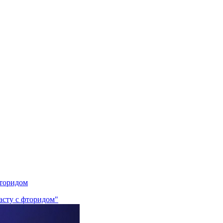
фторидом
асту с фторидом"