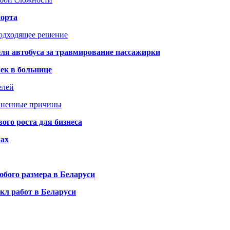
порта
подходящее решение
ля автобуса за травмирование пассажирки
ек в больнице
елей
раненные причины
го роста для бизнеса
чах
бого размера в Беларуси
кл работ в Беларуси