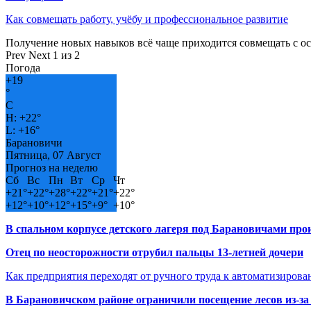
Как совмещать работу, учёбу и профессиональное развитие
Получение новых навыков всё чаще приходится совмещать с о
Prev
Next
1 из 2
Погода
+
19
°
C
H:
+
22°
L:
+
16°
Барановичи
Пятница, 07 Август
Прогноз на неделю
Сб
Вс
Пн
Вт
Ср
Чт
+
21°
+
22°
+
28°
+
22°
+
21°
+
22°
+
12°
+
10°
+
12°
+
15°
+
9°
+
10°
В спальном корпусе детского лагеря под Барановичами пр
Отец по неосторожности отрубил пальцы 13-летней дочери
Как предприятия переходят от ручного труда к автоматизиров
В Барановичском районе ограничили посещение лесов из-з