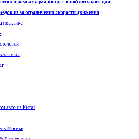
нктов в рамках административной актуализации
здов из-за ограничения скорости движения
а практике
е
хнология
ячая йога
ат
ом авто из Китая
юч в Москве
юбой сложности