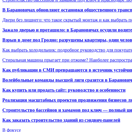
В Барановичах обновляют остановки общественного транс
Двери без лишнего: что такое скрытый монтаж и как выбрать 
Зажало дверью и протащило: в Барановичах осудили водите
Взрыв в доме под Гродно: разрушены квартиры, один челов
Как выбрать холодильник: подробное руководство для покупат
Стиральная машина прыгает при отжиме? Наиболее распрост
Как публикации в СМИ превращаются в источник устойчиво
Волейбольные команды высшей лиги сразятся в Баранови
Как купить или продать сайт: руководство и особенности
Реализация масштабных проектов продвижения бизнесов лю
Строительство бассейнов и хамамов под ключ — полный ци
Как заказать строительство зданий из сэндвич-панелей
В фокусе