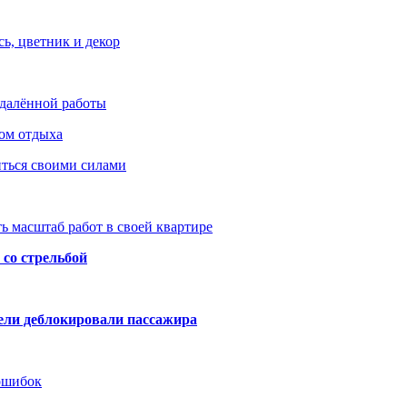
ь, цветник и декор
удалённой работы
ом отдыха
иться своими силами
ь масштаб работ в своей квартире
со стрельбой
тели деблокировали пассажира
 ошибок