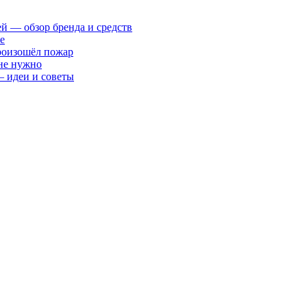
ей — обзор бренда и средств
е
произошёл пожар
 не нужно
— идеи и советы