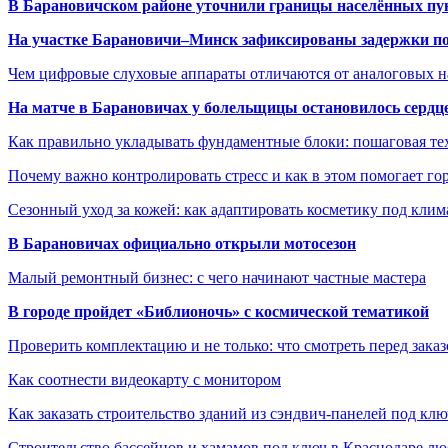
В Барановичском районе уточнили границы населённых пу
На участке Барановичи–Минск зафиксированы задержки пое
Чем цифровые слуховые аппараты отличаются от аналоговых н
На матче в Барановичах у болельщицы остановилось сердц
Как правильно укладывать фундаментные блоки: пошаговая те
Почему важно контролировать стресс и как в этом помогает гор
Сезонный уход за кожей: как адаптировать косметику под клим
В Барановичах официально открыли мотосезон
Малый ремонтный бизнес: с чего начинают частные мастера
В городе пройдет «Библионочь» с космической тематикой
Проверить комплектацию и не только: что смотреть перед заказ
Как соотнести видеокарту с монитором
Как заказать строительство зданий из сэндвич-панелей под кл
Строительство бассейнов и хамамов под ключ в Краснодаре л