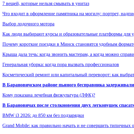
7 вещей, которые нельзя смывать в унитаз
Что входит в оформление памятника на могилу: портрет, надпис
Выбор лодочного мотора
Как люди выбирают курсы и образовательные платформы для 
Почему короткие поездки в Минск становятся удобным формат
Крыша дала течь: когда звонить мастерам, а когда можно справ
Генеральная уборка: когда пора вызвать профессионалов
Косметический ремонт или капитальный переворот: как выбрат
В Барановичском районе пьяного бесправника задерживали 
Кому показана лечебная физкультура (ЛФК)?
В Барановичах после столкновения двух легковушек спаса
BMW i3 2026: до 850 км без подзарядки
Grand Mobile: как правильно начать и не совершить типичных