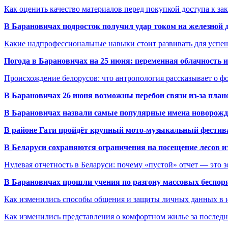
Как оценить качество материалов перед покупкой доступа к з
В Барановичах подросток получил удар током на железной 
Какие надпрофессиональные навыки стоит развивать для успе
Погода в Барановичах на 25 июня: переменная облачность 
Происхождение белорусов: что антропология рассказывает о 
В Барановичах 26 июня возможны перебои связи из-за план
В Барановичах назвали самые популярные имена новорож
В районе Гати пройдёт крупный мото-музыкальный фестива
В Беларуси сохраняются ограничения на посещение лесов и
Нулевая отчетность в Беларуси: почему «пустой» отчет — это 
В Барановичах прошли учения по разгону массовых беспор
Как изменились способы общения и защиты личных данных в 
Как изменились представления о комфортном жилье за последни