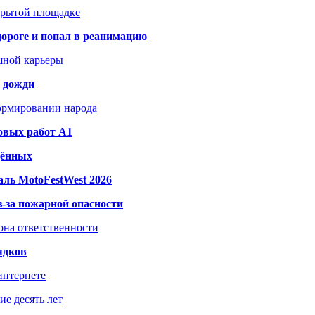
акрытой площадке
дороге и попал в реанимацию
шной карьеры
и дожди
формировании народа
овых работ A1
дённых
ль MotoFestWest 2026
з-за пожарной опасности
зона ответственности
ядков
интернете
е десять лет