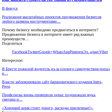
В фокусе
Реализация масштабных проектов продвижения бизнесов
любого размера инструментами…
Почему бизнесу необходимо продвигаться в интернете?
Продвижение бизнеса в интернете имеет ряд важных
преимуществ…
Поделиться
Facebook
Twitter
Google+
WhatsApp
Pinterest
Эл. адрес
Viber
Интересное:
В Бресте пожилой водитель из-за плохого самочувствия попал
в…
Власти заблокировали сайт барановичского издания Intex-
Press
Профсоюзы вновь проверили цены: подорожали мука,
сметана и…
«Хороший корм стоит дорого, расходы приличные!».