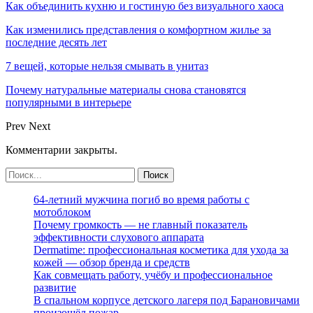
Как объединить кухню и гостиную без визуального хаоса
Как изменились представления о комфортном жилье за
последние десять лет
7 вещей, которые нельзя смывать в унитаз
Почему натуральные материалы снова становятся
популярными в интерьере
Prev
Next
Комментарии закрыты.
64-летний мужчина погиб во время работы с
мотоблоком
Почему громкость — не главный показатель
эффективности слухового аппарата
Dermatime: профессиональная косметика для ухода за
кожей — обзор бренда и средств
Как совмещать работу, учёбу и профессиональное
развитие
В спальном корпусе детского лагеря под Барановичами
произошёл пожар