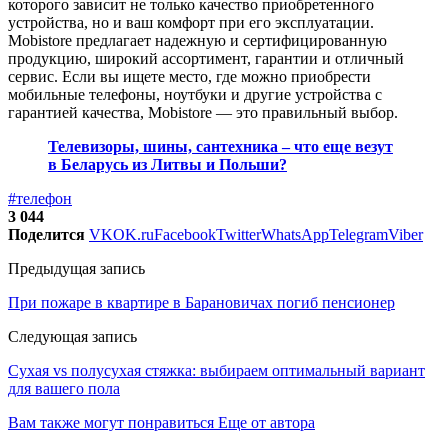
которого зависит не только качество приобретенного
устройства, но и ваш комфорт при его эксплуатации.
Mobistore предлагает надежную и сертифицированную
продукцию, широкий ассортимент, гарантии и отличный
сервис. Если вы ищете место, где можно приобрести
мобильные телефоны, ноутбуки и другие устройства с
гарантией качества, Mobistore — это правильный выбор.
Телевизоры, шины, сантехника – что еще везут
в Беларусь из Литвы и Польши?
#телефон
3 044
Поделится
VK
OK.ru
Facebook
Twitter
WhatsApp
Telegram
Viber
Предыдущая запись
При пожаре в квартире в Барановичах погиб пенсионер
Следующая запись
Сухая vs полусухая стяжка: выбираем оптимальный вариант
для вашего пола
Вам также могут понравиться
Еще от автора