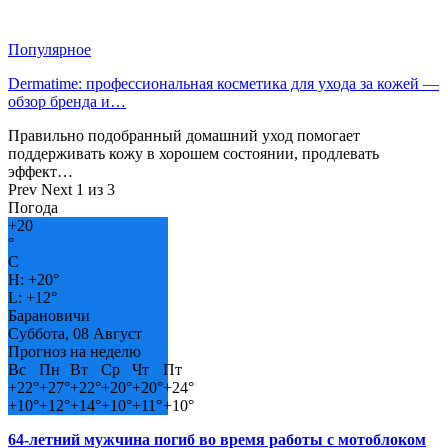
Популярное
Dermatime: профессиональная косметика для ухода за кожей —
обзор бренда и…
Правильно подобранный домашний уход помогает
поддерживать кожу в хорошем состоянии, продлевать
эффект…
Prev
Next
1 из 3
Погода
+
20
°
C
H:
+
20°
L:
+
12°
Барановичи
Суббота, 08 Август
Прогноз на неделю
Вс
Пн
Вт
Ср
Чт
Пт
+
22°
+
27°
+
22°
+
20°
+
20°
+
24°
+
10°
+
12°
+
14°
+
10°
+
11°
+
10°
64-летний мужчина погиб во время работы с мотоблоком