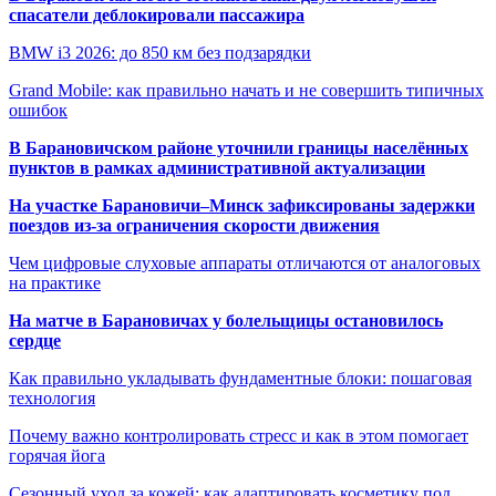
спасатели деблокировали пассажира
BMW i3 2026: до 850 км без подзарядки
Grand Mobile: как правильно начать и не совершить типичных
ошибок
В Барановичском районе уточнили границы населённых
пунктов в рамках административной актуализации
На участке Барановичи–Минск зафиксированы задержки
поездов из-за ограничения скорости движения
Чем цифровые слуховые аппараты отличаются от аналоговых
на практике
На матче в Барановичах у болельщицы остановилось
сердце
Как правильно укладывать фундаментные блоки: пошаговая
технология
Почему важно контролировать стресс и как в этом помогает
горячая йога
Сезонный уход за кожей: как адаптировать косметику под