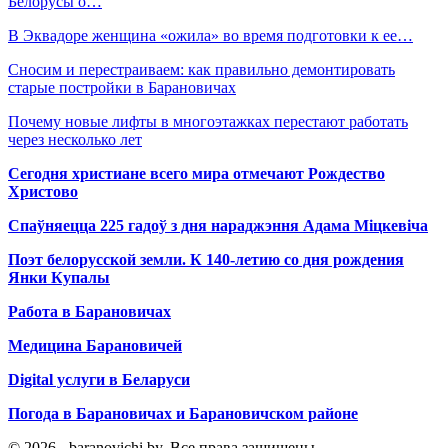
Белорусы о…
В Эквадоре женщина «ожила» во время подготовки к ее…
Сносим и перестраиваем: как правильно демонтировать
старые постройки в Барановичах
Почему новые лифты в многоэтажках перестают работать
через несколько лет
Сегодня христиане всего мира отмечают Рождество
Христово
Спаўняецца 225 гадоў з дня нараджэння Адама Міцкевіча
Поэт белорусской земли. К 140-летию со дня рождения
Янки Купалы
Работа в Барановичах
Медицина Барановичей
Digital услуги в Беларуси
Погода в Барановичах и Барановичском районе
© 2026 - baranovichi.by. Все права защищены.