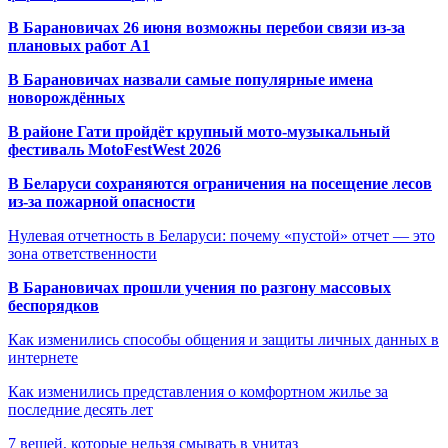
В Барановичах 26 июня возможны перебои связи из-за
плановых работ A1
В Барановичах назвали самые популярные имена
новорождённых
В районе Гати пройдёт крупный мото-музыкальный
фестиваль MotoFestWest 2026
В Беларуси сохраняются ограничения на посещение лесов
из-за пожарной опасности
Нулевая отчетность в Беларуси: почему «пустой» отчет — это
зона ответственности
В Барановичах прошли учения по разгону массовых
беспорядков
Как изменились способы общения и защиты личных данных в
интернете
Как изменились представления о комфортном жилье за
последние десять лет
7 вещей, которые нельзя смывать в унитаз