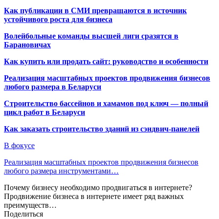
Как публикации в СМИ превращаются в источник
устойчивого роста для бизнеса
Волейбольные команды высшей лиги сразятся в
Барановичах
Как купить или продать сайт: руководство и особенности
Реализация масштабных проектов продвижения бизнесов
любого размера в Беларуси
Строительство бассейнов и хамамов под ключ — полный
цикл работ в Беларуси
Как заказать строительство зданий из сэндвич-панелей
В фокусе
Реализация масштабных проектов продвижения бизнесов
любого размера инструментами…
Почему бизнесу необходимо продвигаться в интернете?
Продвижение бизнеса в интернете имеет ряд важных
преимуществ…
Поделиться