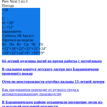
Prev
Next
1 из 3
Погода
+
19
°
C
H:
+
20°
L:
+
12°
Барановичи
Суббота, 08 Август
Прогноз на неделю
Вс
Пн
Вт
Ср
Чт
Пт
+
22°
+
28°
+
22°
+
21°
+
21°
+
24°
+
10°
+
12°
+
14°
+
9°
+
10°
+
9°
64-летний мужчина погиб во время работы с мотоблоком
В спальном корпусе детского лагеря под Барановичами
произошёл пожар
Отец по неосторожности отрубил пальцы 13-летней дочери
Как предприятия переходят от ручного труда к
автоматизированному производству
В Барановичском районе ограничили посещение лесов из-
за высокой пожарной опасности