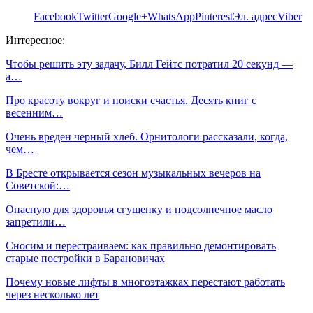
Facebook
Twitter
Google+
WhatsApp
Pinterest
Эл. адрес
Viber
Интересное:
Чтобы решить эту задачу, Билл Гейтс потратил 20 секунд —
а…
Про красоту вокруг и поиски счастья. Десять книг с
весенним…
Очень вреден черный хлеб. Орнитологи рассказали, когда,
чем…
В Бресте открывается сезон музыкальных вечеров на
Советской:…
Опасную для здоровья сгущенку и подсолнечное масло
запретили…
Сносим и перестраиваем: как правильно демонтировать
старые постройки в Барановичах
Почему новые лифты в многоэтажках перестают работать
через несколько лет