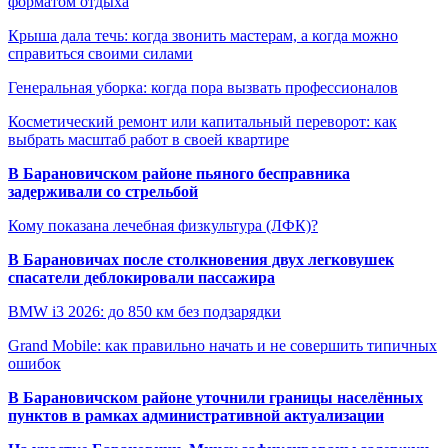
форматом отдыха
Крыша дала течь: когда звонить мастерам, а когда можно
справиться своими силами
Генеральная уборка: когда пора вызвать профессионалов
Косметический ремонт или капитальный переворот: как
выбрать масштаб работ в своей квартире
В Барановичском районе пьяного бесправника
задерживали со стрельбой
Кому показана лечебная физкультура (ЛФК)?
В Барановичах после столкновения двух легковушек
спасатели деблокировали пассажира
BMW i3 2026: до 850 км без подзарядки
Grand Mobile: как правильно начать и не совершить типичных
ошибок
В Барановичском районе уточнили границы населённых
пунктов в рамках административной актуализации