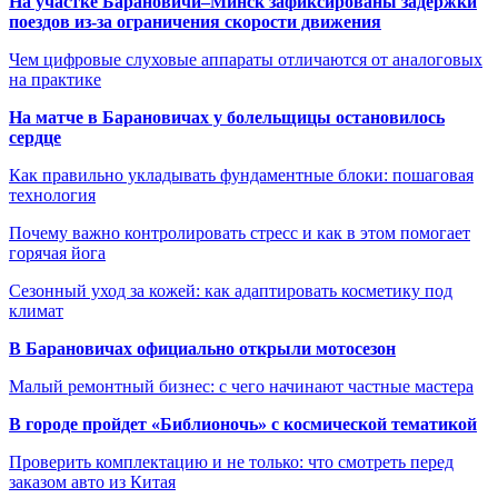
На участке Барановичи–Минск зафиксированы задержки
поездов из-за ограничения скорости движения
Чем цифровые слуховые аппараты отличаются от аналоговых
на практике
На матче в Барановичах у болельщицы остановилось
сердце
Как правильно укладывать фундаментные блоки: пошаговая
технология
Почему важно контролировать стресс и как в этом помогает
горячая йога
Сезонный уход за кожей: как адаптировать косметику под
климат
В Барановичах официально открыли мотосезон
Малый ремонтный бизнес: с чего начинают частные мастера
В городе пройдет «Библионочь» с космической тематикой
Проверить комплектацию и не только: что смотреть перед
заказом авто из Китая