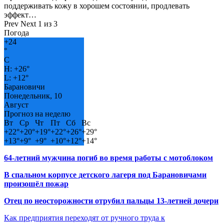
поддерживать кожу в хорошем состоянии, продлевать
эффект…
Prev
Next
1 из 3
Погода
+
24
°
C
H:
+
26°
L:
+
12°
Барановичи
Понедельник, 10
Август
Прогноз на неделю
Вт
Ср
Чт
Пт
Сб
Вс
+
22°
+
20°
+
19°
+
22°
+
26°
+
29°
+
13°
+
9°
+
9°
+
10°
+
12°
+
14°
64-летний мужчина погиб во время работы с мотоблоком
В спальном корпусе детского лагеря под Барановичами
произошёл пожар
Отец по неосторожности отрубил пальцы 13-летней дочери
Как предприятия переходят от ручного труда к