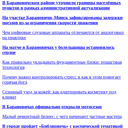
В Барановичском районе уточнили границы населённых
пунктов в рамках административной актуализации
На участке Барановичи–Минск зафиксированы задержки
поездов из-за ограничения скорости движения
Чем цифровые слуховые аппараты отличаются от аналоговых
на практике
На матче в Барановичах у болельщицы остановилось
сердце
Как правильно укладывать фундаментные блоки: пошаговая
технология
Почему важно контролировать стресс и как в этом помогает
горячая йога
Сезонный уход за кожей: как адаптировать косметику под
климат
В Барановичах официально открыли мотосезон
Малый ремонтный бизнес: с чего начинают частные мастера
В городе пройдет «Библионочь» с космической тематикой