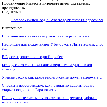
Продвижение бизнеса в интернете имеет ряд важных
преимуществ…
Поделиться
Facebook
Twitter
Google+
WhatsApp
Pinterest
Эл. адрес
Viber
Интересное:
В Барановичах на вокзале у мужчины украли рюкзак
Настоящие или поддельные? У белоруса в Литве возник спор
с…
В Бресте прошел новогодний пробег
Белорусского срочника нашли мертвым на украинской
границе
Ученые рассказали, какое землетрясение может выдержать…
Сносим и перестраиваем: как правильно демонтировать
старые постройки в Барановичах
Почему новые лифты в многоэтажках перестают работать
через несколько лет