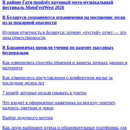
В районе Гати пройдёт крупный мото-музыкальный
фестиваль MotoFestWest 2026
В Беларуси сохраняются ограничения на посещение лесов
из-за пожарной опасности
Нулевая отчетность в Беларуси: почему «пустой» отчет — это
зона ответственности
В Барановичах прошли учения по разгону массовых
беспорядков
Как изменились способы общения и защиты личных данных в
интернете
Как изменились представления о комфортном жилье за
последние десять лет
7 вещей, которые нельзя смывать в унитаз
Что входит в оформление памятника на могилу: портрет,
надпись, цветник и декор
Выбор лодочного мотора
Как люди выбирают курсы и образовательные платформы для