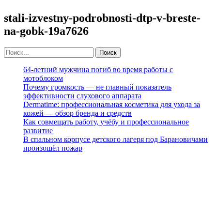
stali-izvestny-podrobnosti-dtp-v-breste-
na-gobk-19a7626
64-летний мужчина погиб во время работы с
мотоблоком
Почему громкость — не главный показатель
эффективности слухового аппарата
Dermatime: профессиональная косметика для ухода за
кожей — обзор бренда и средств
Как совмещать работу, учёбу и профессиональное
развитие
В спальном корпусе детского лагеря под Барановичами
произошёл пожар