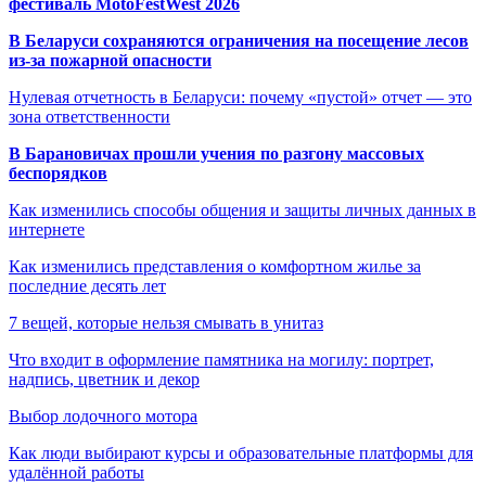
фестиваль MotoFestWest 2026
В Беларуси сохраняются ограничения на посещение лесов
из-за пожарной опасности
Нулевая отчетность в Беларуси: почему «пустой» отчет — это
зона ответственности
В Барановичах прошли учения по разгону массовых
беспорядков
Как изменились способы общения и защиты личных данных в
интернете
Как изменились представления о комфортном жилье за
последние десять лет
7 вещей, которые нельзя смывать в унитаз
Что входит в оформление памятника на могилу: портрет,
надпись, цветник и декор
Выбор лодочного мотора
Как люди выбирают курсы и образовательные платформы для
удалённой работы