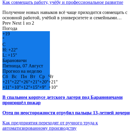
Как совмещать работу, учёбу и профессиональное развитие
Получение новых навыков всё чаще приходится совмещать с
основной работой, учёбой в университете и семейными…
Prev
Next
1 из 2
Погода
+
19
°
C
H:
+
22°
L:
+
15°
Барановичи
Пятница, 07 Август
Прогноз на неделю
Сб
Вс
Пн
Вт
Ср
Чт
+
21°
+
22°
+
26°
+
21°
+
20°
+
21°
+
11°
+
10°
+
12°
+
15°
+
9°
+
10°
В спальном корпусе детского лагеря под Барановичами
произошёл пожар
Отец по неосторожности отрубил пальцы 13-летней дочери
Как предприятия переходят от ручного труда к
автоматизированному производству