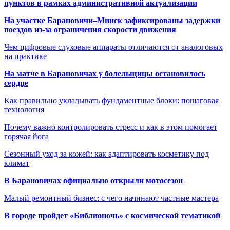
пунктов в рамках административной актуализации
На участке Барановичи–Минск зафиксированы задержки
поездов из-за ограничения скорости движения
Чем цифровые слуховые аппараты отличаются от аналоговых
на практике
На матче в Барановичах у болельщицы остановилось
сердце
Как правильно укладывать фундаментные блоки: пошаговая
технология
Почему важно контролировать стресс и как в этом помогает
горячая йога
Сезонный уход за кожей: как адаптировать косметику под
климат
В Барановичах официально открыли мотосезон
Малый ремонтный бизнес: с чего начинают частные мастера
В городе пройдет «Библионочь» с космической тематикой