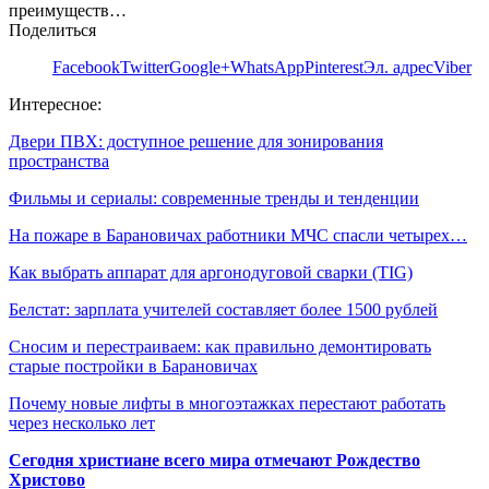
преимуществ…
Поделиться
Facebook
Twitter
Google+
WhatsApp
Pinterest
Эл. адрес
Viber
Интересное:
Двери ПВХ: доступное решение для зонирования
пространства
Фильмы и сериалы: современные тренды и тенденции
На пожаре в Барановичах работники МЧС спасли четырех…
Как выбрать аппарат для аргонодуговой сварки (TIG)
Белстат: зарплата учителей составляет более 1500 рублей
Сносим и перестраиваем: как правильно демонтировать
старые постройки в Барановичах
Почему новые лифты в многоэтажках перестают работать
через несколько лет
Сегодня христиане всего мира отмечают Рождество
Христово