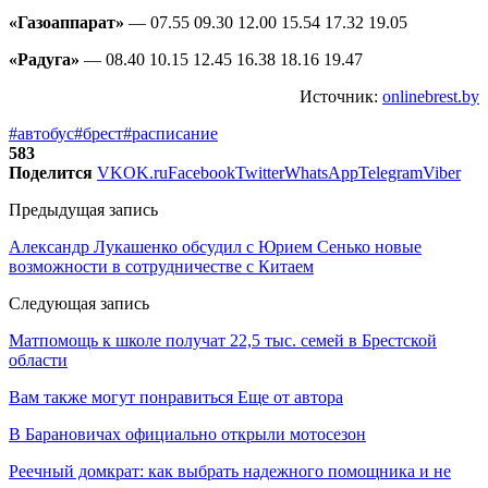
«Газоаппарат»
— 07.55 09.30 12.00 15.54 17.32 19.05
«Радуга»
— 08.40 10.15 12.45 16.38 18.16 19.47
Источник:
onlinebrest.by
#автобус
#брест
#расписание
583
Поделится
VK
OK.ru
Facebook
Twitter
WhatsApp
Telegram
Viber
Предыдущая запись
Александр Лукашенко обсудил с Юрием Сенько новые
возможности в сотрудничестве с Китаем
Следующая запись
Матпомощь к школе получат 22,5 тыс. семей в Брестской
области
Вам также могут понравиться
Еще от автора
В Барановичах официально открыли мотосезон
Реечный домкрат: как выбрать надежного помощника и не