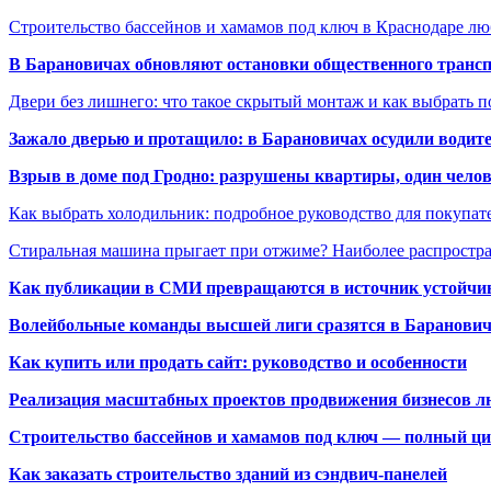
Строительство бассейнов и хамамов под ключ в Краснодаре л
В Барановичах обновляют остановки общественного транс
Двери без лишнего: что такое скрытый монтаж и как выбрать 
Зажало дверью и протащило: в Барановичах осудили водите
Взрыв в доме под Гродно: разрушены квартиры, один челов
Как выбрать холодильник: подробное руководство для покупат
Стиральная машина прыгает при отжиме? Наиболее распрост
Как публикации в СМИ превращаются в источник устойчиво
Волейбольные команды высшей лиги сразятся в Баранови
Как купить или продать сайт: руководство и особенности
Реализация масштабных проектов продвижения бизнесов лю
Строительство бассейнов и хамамов под ключ — полный ци
Как заказать строительство зданий из сэндвич-панелей