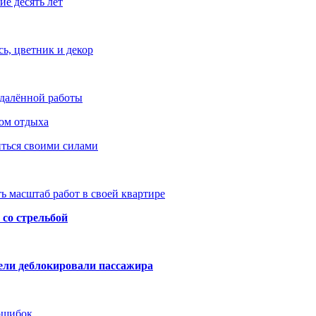
е десять лет
ь, цветник и декор
удалённой работы
ом отдыха
иться своими силами
ь масштаб работ в своей квартире
со стрельбой
тели деблокировали пассажира
 ошибок