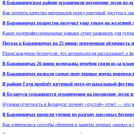
В Барановичском районе ограничили посещение лесов из-з
Как оценить качество материалов перед покупкой доступа к з
В Барановичах подросток получил удар током на железной 
Какие надпрофессиональные навыки стоит развивать для успе
Погода в Барановичах на 25 июня: переменная облачность 
Происхождение белорусов: что антропология рассказывает о 
В Барановичах 26 июня возможны перебои связи из-за план
В Барановичах назвали самые популярные имена новорож
В районе Гати пройдёт крупный мото-музыкальный фестива
В Беларуси сохраняются ограничения на посещение лесов и
Нулевая отчетность в Беларуси: почему «пустой» отчет — это 
В Барановичах прошли учения по разгону массовых беспор
Как изменились способы общения и защиты личных данных в 