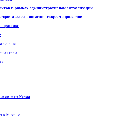
нктов в рамках административной актуализации
здов из-за ограничения скорости движения
а практике
е
хнология
ячая йога
ат
ом авто из Китая
юч в Москве