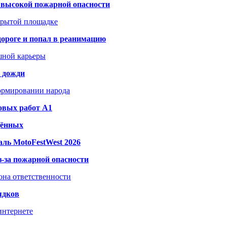
а высокой пожарной опасности
акрытой площадке
дороге и попал в реанимацию
шной карьеры
и дожди
формировании народа
овых работ A1
дённых
ль MotoFestWest 2026
з-за пожарной опасности
зона ответственности
ядков
интернете