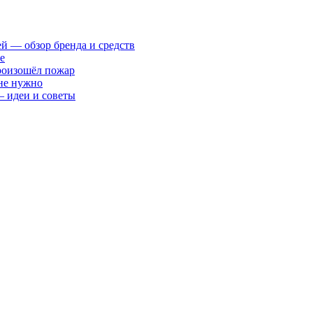
ей — обзор бренда и средств
е
произошёл пожар
 не нужно
— идеи и советы