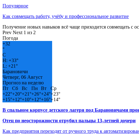
Популярное
Как совмещать работу, учёбу и профессиональное развитие
Получение новых навыков всё чаще приходится совмещать с о
Prev
Next
1 из 2
Погода
+
32
°
C
H:
+
33°
L:
+
21°
Барановичи
Четверг, 06 Август
Прогноз на неделю
Пт
Сб
Вс
Пн
Вт
Ср
+
22°
+
20°
+
21°
+
26°
+
24°
+
23°
+
15°
+
12°
+
10°
+
12°
+
16°
+
14°
В спальном корпусе детского лагеря под Барановичами пр
Отец по неосторожности отрубил пальцы 13-летней дочери
Как предприятия переходят от ручного труда к автоматизиров