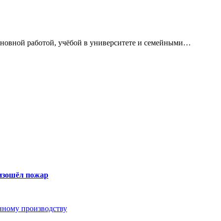
сновной работой, учёбой в университете и семейными…
оизошёл пожар
анному производству