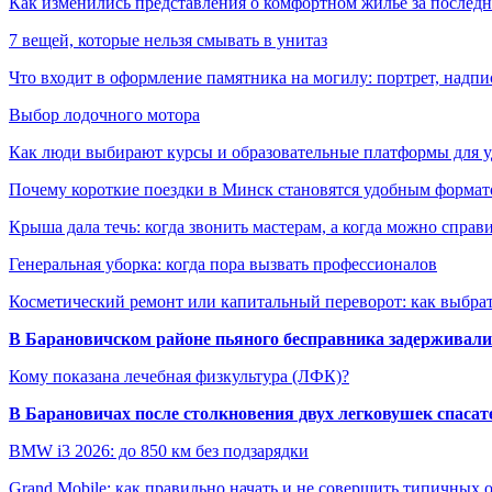
Как изменились представления о комфортном жилье за последни
7 вещей, которые нельзя смывать в унитаз
Что входит в оформление памятника на могилу: портрет, надпис
Выбор лодочного мотора
Как люди выбирают курсы и образовательные платформы для 
Почему короткие поездки в Минск становятся удобным формат
Крыша дала течь: когда звонить мастерам, а когда можно справ
Генеральная уборка: когда пора вызвать профессионалов
Косметический ремонт или капитальный переворот: как выбрат
В Барановичском районе пьяного бесправника задерживали 
Кому показана лечебная физкультура (ЛФК)?
В Барановичах после столкновения двух легковушек спаса
BMW i3 2026: до 850 км без подзарядки
Grand Mobile: как правильно начать и не совершить типичных