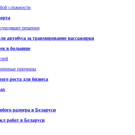
юбой сложности
порта
подходящее решение
ля автобуса за травмирование пассажирки
ек в больнице
елей
раненные причины
го роста для бизнеса
чах
бого размера в Беларуси
кл работ в Беларуси