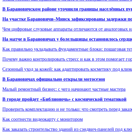
В Барановичском районе уточнили границы населённых пу
На участке Барановичи–Минск зафиксированы задержки пое
Чем цифровые слуховые аппараты отличаются от аналоговых н
На матче в Барановичах у болельщицы остановилось сердц
Как правильно укладывать фундаментные блоки: пошаговая те
Почему важно контролировать стресс и как в этом помогает гор
Сезонный уход за кожей: как адаптировать косметику под клим
В Барановичах официально открыли мотосезон
Малый ремонтный бизнес: с чего начинают частные мастера
В городе пройдет «Библионочь» с космической тематикой
Проверить комплектацию и не только: что смотреть перед заказ
Как соотнести видеокарту с монитором
Как заказать строительство зданий из сэндвич-панелей под кл