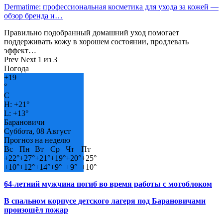
Dermatime: профессиональная косметика для ухода за кожей —
обзор бренда и…
Правильно подобранный домашний уход помогает
поддерживать кожу в хорошем состоянии, продлевать
эффект…
Prev
Next
1 из 3
Погода
+
19
°
C
H:
+
21°
L:
+
13°
Барановичи
Суббота, 08 Август
Прогноз на неделю
Вс
Пн
Вт
Ср
Чт
Пт
+
22°
+
27°
+
21°
+
19°
+
20°
+
25°
+
10°
+
12°
+
14°
+
9°
+
9°
+
10°
64-летний мужчина погиб во время работы с мотоблоком
В спальном корпусе детского лагеря под Барановичами
произошёл пожар