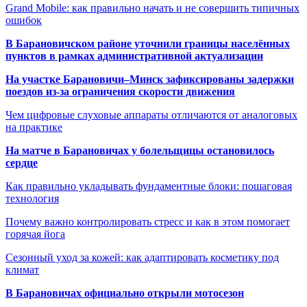
Grand Mobile: как правильно начать и не совершить типичных
ошибок
В Барановичском районе уточнили границы населённых
пунктов в рамках административной актуализации
На участке Барановичи–Минск зафиксированы задержки
поездов из-за ограничения скорости движения
Чем цифровые слуховые аппараты отличаются от аналоговых
на практике
На матче в Барановичах у болельщицы остановилось
сердце
Как правильно укладывать фундаментные блоки: пошаговая
технология
Почему важно контролировать стресс и как в этом помогает
горячая йога
Сезонный уход за кожей: как адаптировать косметику под
климат
В Барановичах официально открыли мотосезон