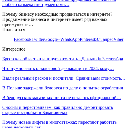
любого размера инструментами…
Почему бизнесу необходимо продвигаться в интернете?
Продвижение бизнеса в интернете имеет ряд важных
преимуществ…
Поделиться
Facebook
Twitter
Google+
WhatsApp
Pinterest
Эл. адрес
Viber
Интересное:
Брестская область планирует отметить «Дажынкі» 3 сентября
Что нужно знать о налоговой декларации в 2024: кому…
Взяли реальный расход и посчитали. Сравниваем стоимость…
В Польше задержали белоруса по делу о попытке ограбления
В белорусских магазинах почти не осталось официальной…
Сносим и перестраиваем: как правильно демонтировать
старые постройки в Барановичах
Почему новые лифты в многоэтажках перестают работать
через несколько лет