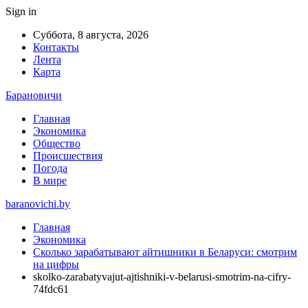
Sign in
Суббота, 8 августа, 2026
Контакты
Лента
Карта
Барановичи
Главная
Экономика
Общество
Происшествия
Погода
В мире
baranovichi.by
Главная
Экономика
Сколько зарабатывают айтишники в Беларуси: смотрим
на цифры
skolko-zarabatyvajut-ajtishniki-v-belarusi-smotrim-na-cifry-
74fdc61