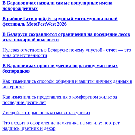
В Барановичах назвали самые популярные имена
новорождённых
В районе Гати пройдёт крупный мото-музыкальный
фестиваль MotoFestWest 2026
В Беларуси сохраняются ограничения на посещение лесов
из-за пожарной опасности
Нулевая отчетность в Беларуси: почему «пустой» отчет — это
зона ответственности
В Барановичах прошли учения по разгону массовых
беспорядков
Как изменились способы общения и защиты личных данных в
интернете
Как изменились представления о комфортном жилье за
последние десять лет
7 вещей, которые нельзя смывать в унитаз
Что входит в оформление памятника на могилу: портрет,
надпись, цветник и декор