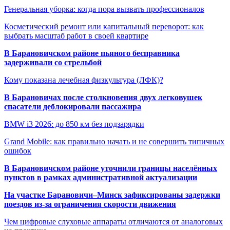
Генеральная уборка: когда пора вызвать профессионалов
Косметический ремонт или капитальный переворот: как
выбрать масштаб работ в своей квартире
В Барановичском районе пьяного бесправника
задерживали со стрельбой
Кому показана лечебная физкультура (ЛФК)?
В Барановичах после столкновения двух легковушек
спасатели деблокировали пассажира
BMW i3 2026: до 850 км без подзарядки
Grand Mobile: как правильно начать и не совершить типичных
ошибок
В Барановичском районе уточнили границы населённых
пунктов в рамках административной актуализации
На участке Барановичи–Минск зафиксированы задержки
поездов из-за ограничения скорости движения
Чем цифровые слуховые аппараты отличаются от аналоговых