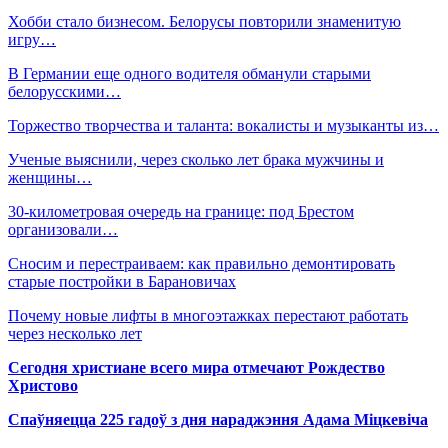
Хобби стало бизнесом. Белорусы повторили знаменитую
игру…
В Германии еще одного водителя обманули старыми
белорусскими…
Торжество творчества и таланта: вокалисты и музыканты из…
Ученые выяснили, через сколько лет брака мужчины и
женщины…
30-километровая очередь на границе: под Брестом
организовали…
Сносим и перестраиваем: как правильно демонтировать
старые постройки в Барановичах
Почему новые лифты в многоэтажках перестают работать
через несколько лет
Сегодня христиане всего мира отмечают Рождество
Христово
Спаўняецца 225 гадоў з дня нараджэння Адама Міцкевіча