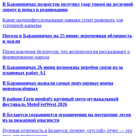
В Барановичах подросток получил удар током на железной
дороге и попал в реанимацию
Какие надпрофессиональные навыки стоит развивать для
успешной карьеры
Погода в Барановичах на 25 июня: переменная облачность
и дожди
Происхождение белорусов: что антропология рассказывает о
формировании народа
В Барановичах 26 июня возможны перебои связи из-за
плановых работ A1
В Барановичах назвали самые популярные имена
новорождённых
В районе Гати пройдёт крупный мото-музыкальный
фестиваль MotoFestWest 2026
В Беларуси сохраняются ограничения на посещение лесов
из-за пожарной опасности
Нулевая отчетность в Беларуси: почему «пустой» отчет — это
зона ответственности