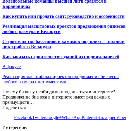
Волейбольные команды высшей лиги сразятся в
Барановичах
Как купить или продать сайт: руководство и особенности
Реализация масштабных проектов продвижения бизнесов
любого размера в Беларуси
Строительство бассейнов и хамамов под ключ — полный
цикл работ в Беларуси
Как заказать строительство зданий из сэндвич-панелей
В фокусе
Реализация масштабных проектов продвижения бизнесов
любого размера инструментами…
Почему бизнесу необходимо продвигаться в интернете?
Продвижение бизнеса в интернете имеет ряд важных
преимуществ…
Поделиться
Facebook
Twitter
Google+
WhatsApp
Pinterest
Эл. адрес
Viber
Интересное: