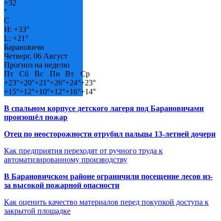
+
32
°
C
H:
+
33°
L:
+
21°
Барановичи
Четверг, 06 Август
Прогноз на неделю
Пт
Сб
Вс
Пн
Вт
Ср
+
23°
+
20°
+
21°
+
26°
+
24°
+
23°
+
15°
+
12°
+
10°
+
12°
+
16°
+
14°
В спальном корпусе детского лагеря под Барановичами
произошёл пожар
Отец по неосторожности отрубил пальцы 13-летней дочери
Как предприятия переходят от ручного труда к
автоматизированному производству
В Барановичском районе ограничили посещение лесов из-
за высокой пожарной опасности
Как оценить качество материалов перед покупкой доступа к
закрытой площадке