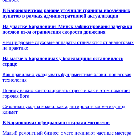
В Барановичском районе уточнили границы населённых
пунктов в рамках административной актуализации
На участке Барановичи–Минск зафиксированы задержки
поездов из-за ограничения скорости движения
Чем цифровые слуховые аппараты отличаются от аналоговых
на практике
На матче в Барановичах у болельщицы остановилось
сердце
Как правильно укладывать фундаментные блоки: пошаговая
технология
Почему важно контролировать стресс и как в этом помогает
горячая йога
Сезонный уход за кожей: как адаптировать косметику под
климат
В Барановичах официально открыли мотосезон
Малый ремонтный бизнес: с чего начинают частные мастера