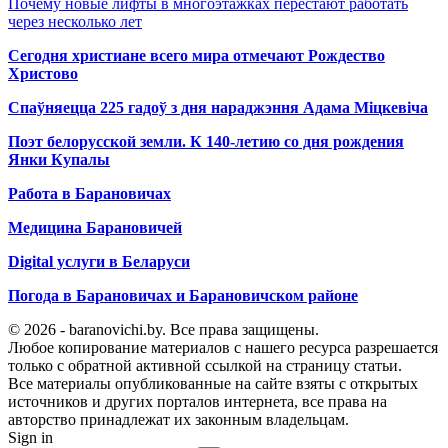
Почему новые лифты в многоэтажках перестают работать
через несколько лет
Сегодня христиане всего мира отмечают Рождество
Христово
Спаўняецца 225 гадоў з дня нараджэння Адама Міцкевіча
Поэт белорусской земли. К 140-летию со дня рождения
Янки Купалы
Работа в Барановичах
Медицина Барановичей
Digital услуги в Беларуси
Погода в Барановичах и Барановичском районе
© 2026 - baranovichi.by. Все права защищены.
Любое копирование материалов с нашего ресурса разрешается
только с обратной активной ссылкой на страницу статьи.
Все материалы опубликованные на сайте взяты с открытых
источников и других порталов интернета, все права на
авторство принадлежат их законным владельцам.
Sign in