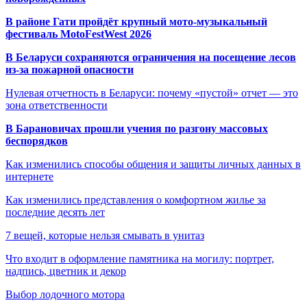
В районе Гати пройдёт крупный мото-музыкальный
фестиваль MotoFestWest 2026
В Беларуси сохраняются ограничения на посещение лесов
из-за пожарной опасности
Нулевая отчетность в Беларуси: почему «пустой» отчет — это
зона ответственности
В Барановичах прошли учения по разгону массовых
беспорядков
Как изменились способы общения и защиты личных данных в
интернете
Как изменились представления о комфортном жилье за
последние десять лет
7 вещей, которые нельзя смывать в унитаз
Что входит в оформление памятника на могилу: портрет,
надпись, цветник и декор
Выбор лодочного мотора