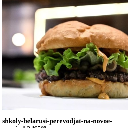
shkoly-belarusi-perevodjat-na-novoe-