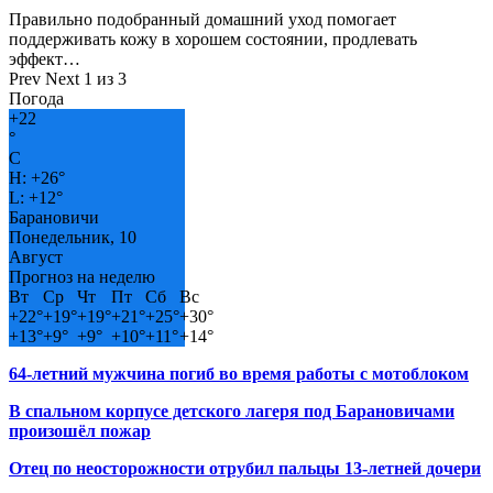
Правильно подобранный домашний уход помогает
поддерживать кожу в хорошем состоянии, продлевать
эффект…
Prev
Next
1 из 3
Погода
+
22
°
C
H:
+
26°
L:
+
12°
Барановичи
Понедельник, 10
Август
Прогноз на неделю
Вт
Ср
Чт
Пт
Сб
Вс
+
22°
+
19°
+
19°
+
21°
+
25°
+
30°
+
13°
+
9°
+
9°
+
10°
+
11°
+
14°
64-летний мужчина погиб во время работы с мотоблоком
В спальном корпусе детского лагеря под Барановичами
произошёл пожар
Отец по неосторожности отрубил пальцы 13-летней дочери