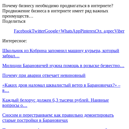
Почему бизнесу необходимо продвигаться в интернете?
Продвижение бизнеса в интернете имеет ряд важных
преимуществ…
Поделиться
Facebook
Twitter
Google+
WhatsApp
Pinterest
Эл. адрес
Viber
Интересное:
Школьник из Кобрина запомнил машину курьера, который
забрал…
Милиции Барановичей нужна помощь в розыске безвестно…
Почему при аварии отвечает невиновный
«Каких дров наломал шквалистый ветер в Барановичах?» –
в…
Каждый белорус должен 6,3 тысячи рублей. Наивные
вопросы о…
Сносим и перестраиваем: как правильно демонтировать
старые постройки в Барановичах