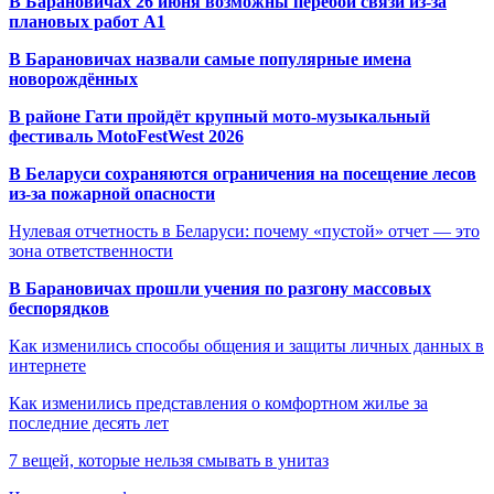
В Барановичах 26 июня возможны перебои связи из-за
плановых работ A1
В Барановичах назвали самые популярные имена
новорождённых
В районе Гати пройдёт крупный мото-музыкальный
фестиваль MotoFestWest 2026
В Беларуси сохраняются ограничения на посещение лесов
из-за пожарной опасности
Нулевая отчетность в Беларуси: почему «пустой» отчет — это
зона ответственности
В Барановичах прошли учения по разгону массовых
беспорядков
Как изменились способы общения и защиты личных данных в
интернете
Как изменились представления о комфортном жилье за
последние десять лет
7 вещей, которые нельзя смывать в унитаз