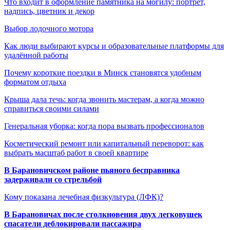
Что входит в оформление памятника на могилу: портрет,
надпись, цветник и декор
Выбор лодочного мотора
Как люди выбирают курсы и образовательные платформы для
удалённой работы
Почему короткие поездки в Минск становятся удобным
форматом отдыха
Крыша дала течь: когда звонить мастерам, а когда можно
справиться своими силами
Генеральная уборка: когда пора вызвать профессионалов
Косметический ремонт или капитальный переворот: как
выбрать масштаб работ в своей квартире
В Барановичском районе пьяного бесправника
задерживали со стрельбой
Кому показана лечебная физкультура (ЛФК)?
В Барановичах после столкновения двух легковушек
спасатели деблокировали пассажира