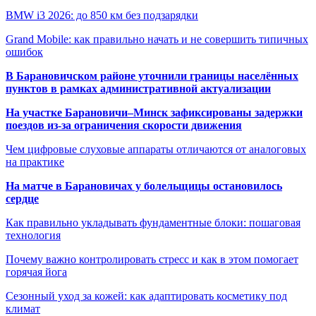
BMW i3 2026: до 850 км без подзарядки
Grand Mobile: как правильно начать и не совершить типичных
ошибок
В Барановичском районе уточнили границы населённых
пунктов в рамках административной актуализации
На участке Барановичи–Минск зафиксированы задержки
поездов из-за ограничения скорости движения
Чем цифровые слуховые аппараты отличаются от аналоговых
на практике
На матче в Барановичах у болельщицы остановилось
сердце
Как правильно укладывать фундаментные блоки: пошаговая
технология
Почему важно контролировать стресс и как в этом помогает
горячая йога
Сезонный уход за кожей: как адаптировать косметику под
климат