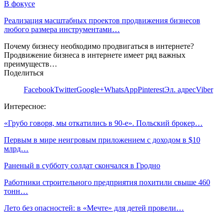
В фокусе
Реализация масштабных проектов продвижения бизнесов
любого размера инструментами…
Почему бизнесу необходимо продвигаться в интернете?
Продвижение бизнеса в интернете имеет ряд важных
преимуществ…
Поделиться
Facebook
Twitter
Google+
WhatsApp
Pinterest
Эл. адрес
Viber
Интересное:
«Грубо говоря, мы откатились в 90-е». Польский брокер…
Первым в мире неигровым приложением с доходом в $10
млрд…
Раненый в субботу солдат скончался в Гродно
Работники строительного предприятия похитили свыше 460
тонн…
Лето без опасностей: в «Мечте» для детей провели…