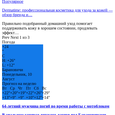
Популярное
Dermatime: профессиональная косметика для ухода за кожей —
обзор бренда и…
Правильно подобранный домашний уход помогает
поддерживать кожу в хорошем состоянии, продлевать
эффект…
Prev
Next
1 из 3
Погода
+
24
°
C
H:
+
26°
L:
+
12°
Барановичи
Понедельник, 10
Август
Прогноз на неделю
Вт
Ср
Чт
Пт
Сб
Вс
+
22°
+
20°
+
19°
+
22°
+
26°
+
29°
+
13°
+
9°
+
9°
+
10°
+
12°
+
14°
64-летний мужчина погиб во время работы с мотоблоком
В спальном корпусе детского лагеря под Барановичами