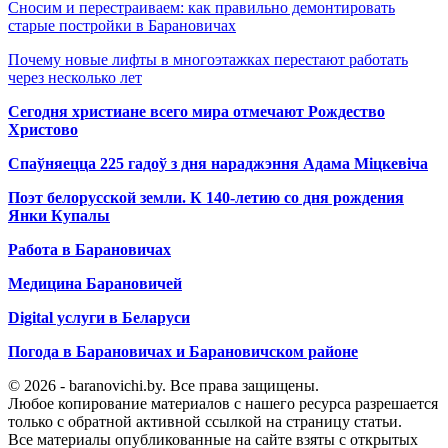
Сносим и перестраиваем: как правильно демонтировать
старые постройки в Барановичах
Почему новые лифты в многоэтажках перестают работать
через несколько лет
Сегодня христиане всего мира отмечают Рождество
Христово
Спаўняецца 225 гадоў з дня нараджэння Адама Міцкевіча
Поэт белорусской земли. К 140-летию со дня рождения
Янки Купалы
Работа в Барановичах
Медицина Барановичей
Digital услуги в Беларуси
Погода в Барановичах и Барановичском районе
© 2026 - baranovichi.by. Все права защищены.
Любое копирование материалов с нашего ресурса разрешается
только с обратной активной ссылкой на страницу статьи.
Все материалы опубликованные на сайте взяты с открытых