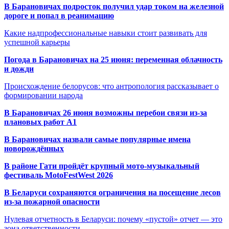
В Барановичах подросток получил удар током на железной
дороге и попал в реанимацию
Какие надпрофессиональные навыки стоит развивать для
успешной карьеры
Погода в Барановичах на 25 июня: переменная облачность
и дожди
Происхождение белорусов: что антропология рассказывает о
формировании народа
В Барановичах 26 июня возможны перебои связи из-за
плановых работ A1
В Барановичах назвали самые популярные имена
новорождённых
В районе Гати пройдёт крупный мото-музыкальный
фестиваль MotoFestWest 2026
В Беларуси сохраняются ограничения на посещение лесов
из-за пожарной опасности
Нулевая отчетность в Беларуси: почему «пустой» отчет — это
зона ответственности