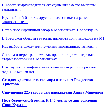
В Бресте замруководителя объединения вместо выплаты
зарплаты…
Крупнейший банк Беларуси снизил ставки на ранее
заключенные…
Ветер снёс кирпичный забор в Барановичах. Повреждено…
В Брестской области грузовик насмерть сбил пешехода на М1
Как выбрать школу для изучения иностранных языков:…
Сносим и перестраиваем: как правильно демонтировать
старые постройки в Барановичах
Почему новые лифты в многоэтажках перестают работать
через несколько лет
Сегодня христиане всего мира отмечают Рождество
Христово
Спаўняецца 225 гадоў з дня нараджэння Адама Міцкевіча
Поэт белорусской земли. К 140-летию со дня рождения
Янки Купалы