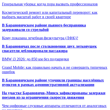
Генеральная уборка: когда пора вызвать профессионалов
Косметический ремонт или капитальный переворот: как
выбрать масштаб работ в своей квартире
В Барановичском районе пьяного бесправника
задерживали со стрельбой
Кому показана лечебная физкультура (ЛФК)?
В Барановичах после столкновения двух легковушек
спасатели деблокировали пассажира
BMW i3 2026: до 850 км без подзарядки
Grand Mobile: как правильно начать и не совершить типичных
ошибок
В Барановичском районе уточнили границы населённых
пунктов в рамках административной актуализации
На участке Барановичи–Минск зафиксированы задержки
поездов из-за ограничения скорости движения
Чем цифровые слуховые аппараты отличаются от аналоговых