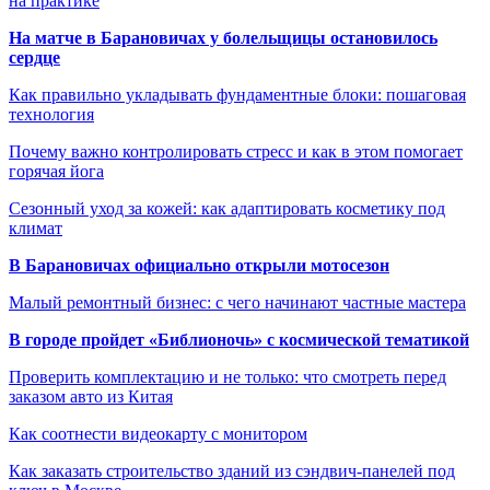
на практике
На матче в Барановичах у болельщицы остановилось
сердце
Как правильно укладывать фундаментные блоки: пошаговая
технология
Почему важно контролировать стресс и как в этом помогает
горячая йога
Сезонный уход за кожей: как адаптировать косметику под
климат
В Барановичах официально открыли мотосезон
Малый ремонтный бизнес: с чего начинают частные мастера
В городе пройдет «Библионочь» с космической тематикой
Проверить комплектацию и не только: что смотреть перед
заказом авто из Китая
Как соотнести видеокарту с монитором
Как заказать строительство зданий из сэндвич-панелей под