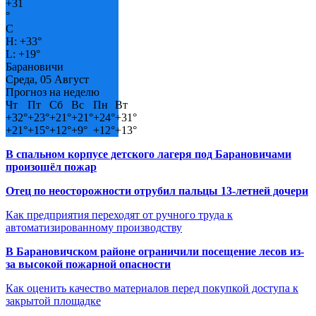
+
31
°
C
H:
+
33°
L:
+
19°
Барановичи
Среда, 05 Август
Прогноз на неделю
Чт
Пт
Сб
Вс
Пн
Вт
+
32°
+
23°
+
21°
+
21°
+
24°
+
31°
+
21°
+
15°
+
12°
+
9°
+
12°
+
13°
В спальном корпусе детского лагеря под Барановичами
произошёл пожар
Отец по неосторожности отрубил пальцы 13-летней дочери
Как предприятия переходят от ручного труда к
автоматизированному производству
В Барановичском районе ограничили посещение лесов из-
за высокой пожарной опасности
Как оценить качество материалов перед покупкой доступа к
закрытой площадке