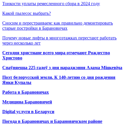
Тонкости уплаты ремесленного сбора в 2024 году
Какой пылесос выбрать?
Сносим и перестраиваем: как правильно демонтировать
старые постройки в Барановичах
Почему новые лифты в многоэтажках перестают работать
через несколько лет
Сегодня христиане всего мира отмечают Рождество
Христово
Спаўняецца 225 гадоў з дня нараджэння Адама Міцкевіча
Поэт белорусской земли. К 140-летию со дня рождения
Янки Купалы
Работа в Барановичах
Медицина Барановичей
Digital услуги в Беларуси
Погода в Барановичах и Барановичском районе