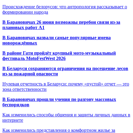
Происхождение белорусов: что антропология рассказывает о
формировании народа
В Барановичах 26 июня возможны перебои связи из-за
плановых работ A1
В Барановичах назвали самые популярные имена
новорождённых
В районе Гати пройдёт крупный мото-музыкальный
фестиваль MotoFestWest 2026
В Беларуси сохраняются ограничения на посещение лесов
из-за пожарной опасности
Нулевая отчетность в Беларуси: почему «пустой» отчет — это
зона ответственности
В Барановичах прошли учения по разгону массовых
беспорядков
Как изменились способы общения и защиты личных данных в
интернете
Как изменились представления о комфортном жилье за