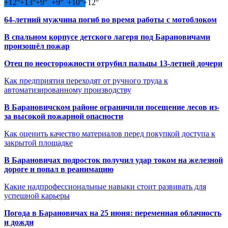
+
12°
+
13°
+
9°
+
9°
+
10°
+
12°
64-летний мужчина погиб во время работы с мотоблоком
В спальном корпусе детского лагеря под Барановичами
произошёл пожар
Отец по неосторожности отрубил пальцы 13-летней дочери
Как предприятия переходят от ручного труда к
автоматизированному производству
В Барановичском районе ограничили посещение лесов из-
за высокой пожарной опасности
Как оценить качество материалов перед покупкой доступа к
закрытой площадке
В Барановичах подросток получил удар током на железной
дороге и попал в реанимацию
Какие надпрофессиональные навыки стоит развивать для
успешной карьеры
Погода в Барановичах на 25 июня: переменная облачность
и дожди