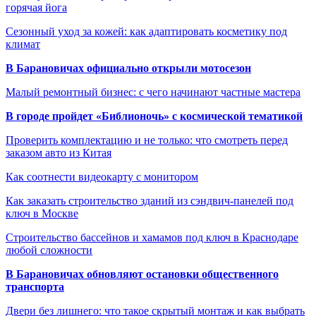
горячая йога
Сезонный уход за кожей: как адаптировать косметику под
климат
В Барановичах официально открыли мотосезон
Малый ремонтный бизнес: с чего начинают частные мастера
В городе пройдет «Библионочь» с космической тематикой
Проверить комплектацию и не только: что смотреть перед
заказом авто из Китая
Как соотнести видеокарту с монитором
Как заказать строительство зданий из сэндвич-панелей под
ключ в Москве
Строительство бассейнов и хамамов под ключ в Краснодаре
любой сложности
В Барановичах обновляют остановки общественного
транспорта
Двери без лишнего: что такое скрытый монтаж и как выбрать