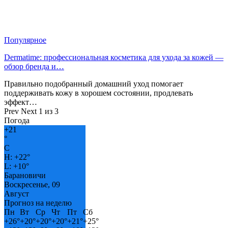
Популярное
Dermatime: профессиональная косметика для ухода за кожей —
обзор бренда и…
Правильно подобранный домашний уход помогает
поддерживать кожу в хорошем состоянии, продлевать
эффект…
Prev
Next
1 из 3
Погода
+
21
°
C
H:
+
22°
L:
+
10°
Барановичи
Воскресенье, 09
Август
Прогноз на неделю
Пн
Вт
Ср
Чт
Пт
Сб
+
26°
+
20°
+
20°
+
20°
+
21°
+
25°