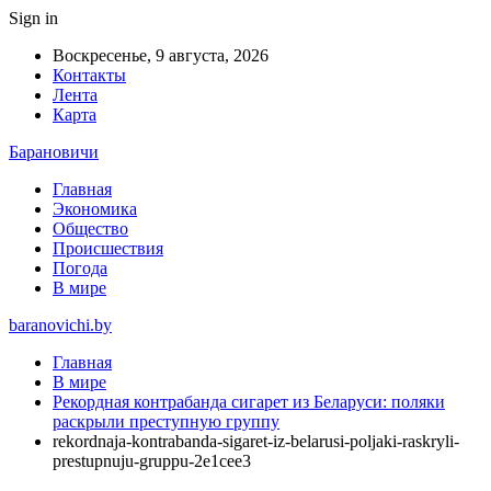
Sign in
Воскресенье, 9 августа, 2026
Контакты
Лента
Карта
Барановичи
Главная
Экономика
Общество
Происшествия
Погода
В мире
baranovichi.by
Главная
В мире
Рекордная контрабанда сигарет из Беларуси: поляки
раскрыли преступную группу
rekordnaja-kontrabanda-sigaret-iz-belarusi-poljaki-raskryli-
prestupnuju-gruppu-2e1cee3