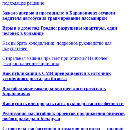
подходящее решение
Зажало дверью и протащило: в Барановичах осудили
водителя автобуса за травмирование пассажирки
Взрыв в доме под Гродно: разрушены квартиры, один
человек в больнице
Как выбрать холодильник: подробное руководство для
покупателей
Стиральная машина прыгает при отжиме? Наиболее
распространенные причины
Как публикации в СМИ превращаются в источник
устойчивого роста для бизнеса
Волейбольные команды высшей лиги сразятся в
Барановичах
Как купить или продать сайт: руководство и особенности
Реализация масштабных проектов продвижения бизнесов
любого размера в Беларуси
Строительство бассейнов и хамамов под ключ — полный