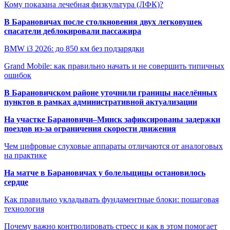
Кому показана лечебная физкультура (ЛФК)?
В Барановичах после столкновения двух легковушек
спасатели деблокировали пассажира
BMW i3 2026: до 850 км без подзарядки
Grand Mobile: как правильно начать и не совершить типичных
ошибок
В Барановичском районе уточнили границы населённых
пунктов в рамках административной актуализации
На участке Барановичи–Минск зафиксированы задержки
поездов из-за ограничения скорости движения
Чем цифровые слуховые аппараты отличаются от аналоговых
на практике
На матче в Барановичах у болельщицы остановилось
сердце
Как правильно укладывать фундаментные блоки: пошаговая
технология
Почему важно контролировать стресс и как в этом помогает