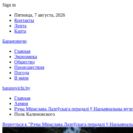
Sign in
Пятница, 7 августа, 2026
Контакты
Лента
Карта
Барановичи
Главная
Экономика
Общество
Происшествия
Погода
В мире
baranovichi.by
Главная
Армия
Рэчы Міраслава Лазоўскага перадалі ў Нацыянальны музе
Полк Калиновского
Вернуться к "Рэчы Міраслава Лазоўскага перадалі ў Нацыяналь