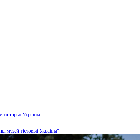
й гісторыі Украіны
ны музей гісторыі Украіны"