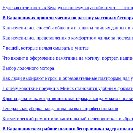
Нулевая отчетность в Беларуси: почему «пустой» отчет — это 
В Барановичах прошли учения по разгону массовых беспор
Как изменились способы общения и защиты личных данных в 
Как изменились представления о комфортном жилье за последни
7 вещей, которые нельзя смывать в унитаз
Что входит в оформление памятника на могилу: портрет, надпис
Выбор лодочного мотора
Как люди выбирают курсы и образовательные платформы для 
Почему короткие поездки в Минск становятся удобным формат
Крыша дала течь: когда звонить мастерам, а когда можно справ
Генеральная уборка: когда пора вызвать профессионалов
Косметический ремонт или капитальный переворот: как выбрат
В Барановичском районе пьяного бесправника задерживали 