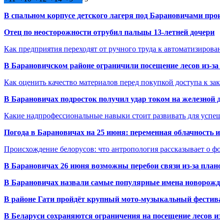
В спальном корпусе детского лагеря под Барановичами пр
Отец по неосторожности отрубил пальцы 13-летней дочери
Как предприятия переходят от ручного труда к автоматизиров
В Барановичском районе ограничили посещение лесов из-з
Как оценить качество материалов перед покупкой доступа к з
В Барановичах подросток получил удар током на железной 
Какие надпрофессиональные навыки стоит развивать для успе
Погода в Барановичах на 25 июня: переменная облачность 
Происхождение белорусов: что антропология рассказывает о 
В Барановичах 26 июня возможны перебои связи из-за план
В Барановичах назвали самые популярные имена новорож
В районе Гати пройдёт крупный мото-музыкальный фестива
В Беларуси сохраняются ограничения на посещение лесов и