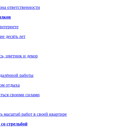
зона ответственности
ядков
интернете
е десять лет
ь, цветник и декор
удалённой работы
ом отдыха
иться своими силами
ь масштаб работ в своей квартире
со стрельбой