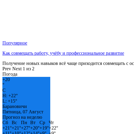
Популярное
Как совмещать работу, учёбу и профессиональное развитие
Получение новых навыков всё чаще приходится совмещать с о
Prev
Next
1 из 2
Погода
+
20
°
C
H:
+
22°
L:
+
15°
Барановичи
Пятница, 07 Август
Прогноз на неделю
Сб
Вс
Пн
Вт
Ср
Чт
+
21°
+
21°
+
27°
+
20°
+
19°
+
22°
+
11°
+
10°
+
12°
+
14°
+
9°
+
9°