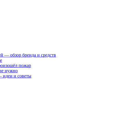
ей — обзор бренда и средств
е
произошёл пожар
 не нужно
— идеи и советы