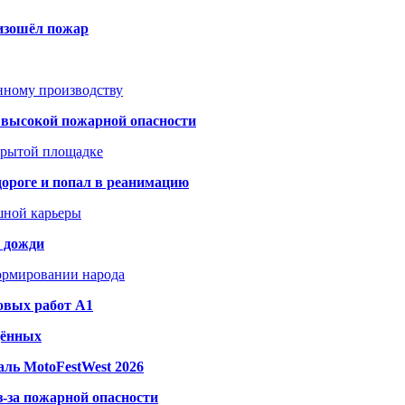
оизошёл пожар
анному производству
а высокой пожарной опасности
акрытой площадке
дороге и попал в реанимацию
шной карьеры
и дожди
формировании народа
овых работ A1
дённых
ль MotoFestWest 2026
з-за пожарной опасности