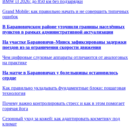
BMW i3 2026: до 850 км без подзарядки
Grand Mobile: как правильно начать и не совершить типичных
ошибок
В Барановичском районе уточнили границы населённых
пунктов в рамках административной актуализации
На участке Барановичи–Минск зафиксированы задержки
поездов из-за ограничения скорости движения
Чем цифровые слуховые аппараты отличаются от аналоговых
на практике
На матче в Барановичах у болельщицы остановилось
сердце
Как правильно укладывать фундаментные блоки: пошаговая
технология
Почему важно контролировать стресс и как в этом помогает
горячая йога
Сезонный уход за кожей: как адаптировать косметику под
климат