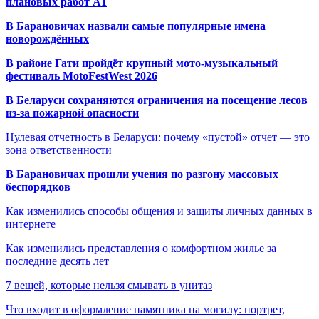
плановых работ A1
В Барановичах назвали самые популярные имена
новорождённых
В районе Гати пройдёт крупный мото-музыкальный
фестиваль MotoFestWest 2026
В Беларуси сохраняются ограничения на посещение лесов
из-за пожарной опасности
Нулевая отчетность в Беларуси: почему «пустой» отчет — это
зона ответственности
В Барановичах прошли учения по разгону массовых
беспорядков
Как изменились способы общения и защиты личных данных в
интернете
Как изменились представления о комфортном жилье за
последние десять лет
7 вещей, которые нельзя смывать в унитаз
Что входит в оформление памятника на могилу: портрет,