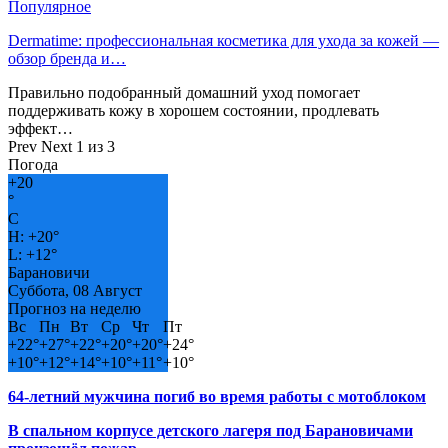
Популярное
Dermatime: профессиональная косметика для ухода за кожей —
обзор бренда и…
Правильно подобранный домашний уход помогает
поддерживать кожу в хорошем состоянии, продлевать
эффект…
Prev
Next
1 из 3
Погода
+
20
°
C
H:
+
20°
L:
+
12°
Барановичи
Суббота, 08 Август
Прогноз на неделю
Вс
Пн
Вт
Ср
Чт
Пт
+
22°
+
27°
+
22°
+
20°
+
20°
+
24°
+
10°
+
12°
+
14°
+
10°
+
11°
+
10°
64-летний мужчина погиб во время работы с мотоблоком
В спальном корпусе детского лагеря под Барановичами