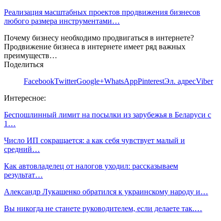
Реализация масштабных проектов продвижения бизнесов
любого размера инструментами…
Почему бизнесу необходимо продвигаться в интернете?
Продвижение бизнеса в интернете имеет ряд важных
преимуществ…
Поделиться
Facebook
Twitter
Google+
WhatsApp
Pinterest
Эл. адрес
Viber
Интересное:
Беспошлинный лимит на посылки из зарубежья в Беларуси с
1…
Число ИП сокращается: а как себя чувствует малый и
средний…
Как автовладелец от налогов уходил: рассказываем
результат…
Александр Лукашенко обратился к украинскому народу и…
Вы никогда не станете руководителем, если делаете так.…