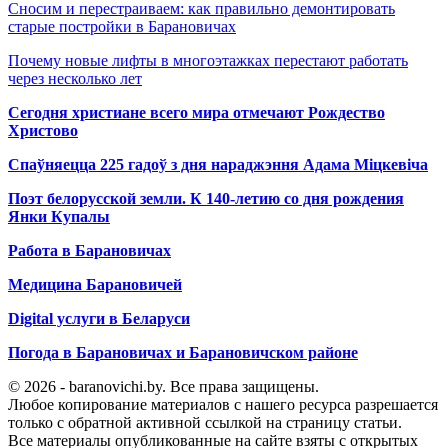
Сносим и перестраиваем: как правильно демонтировать
старые постройки в Барановичах
Почему новые лифты в многоэтажках перестают работать
через несколько лет
Сегодня христиане всего мира отмечают Рождество
Христово
Спаўняецца 225 гадоў з дня нараджэння Адама Міцкевіча
Поэт белорусской земли. К 140-летию со дня рождения
Янки Купалы
Работа в Барановичах
Медицина Барановичей
Digital услуги в Беларуси
Погода в Барановичах и Барановичском районе
© 2026 - baranovichi.by. Все права защищены.
Любое копирование материалов с нашего ресурса разрешается
только с обратной активной ссылкой на страницу статьи.
Все материалы опубликованные на сайте взяты с открытых