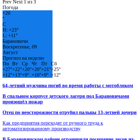
Prev
Next
1 из 3
Погода
+
20
°
C
H:
+
23°
L:
+
11°
Барановичи
Воскресенье, 09
Август
Прогноз на неделю
Пн
Вт
Ср
Чт
Пт
Сб
+
27°
+
22°
+
20°
+
20°
+
21°
+
25°
+
12°
+
13°
+
9°
+
10°
+
9°
+
12°
64-летний мужчина погиб во время работы с мотоблоком
В спальном корпусе детского лагеря под Барановичами
произошёл пожар
Отец по неосторожности отрубил пальцы 13-летней дочери
Как предприятия переходят от ручного труда к
автоматизированному производству
В Барановичском районе ограничили посещение лесов из-