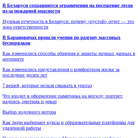
В Беларуси сохраняются ограничения на посещение лесов
из-за пожарной опасности
Нулевая отчетность в Беларуси: почему «пустой» отчет — это
зона ответственности
В Барановичах прошли учения по разгону массовых
беспорядков
Как изменились способы общения и защиты личных данных в
интернете
Как изменились представления о комфортном жилье за
последние десять лет
7 вещей, которые нельзя смывать в унитаз
Что входит в оформление памятника на могилу: портрет,
надпись, цветник и декор
Выбор лодочного мотора
Как люди выбирают курсы и образовательные платформы для
удалённой работы