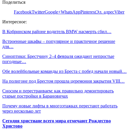
Поделиться
Facebook
Twitter
Google+
WhatsApp
Pinterest
Эл. адрес
Viber
Интересное:
В Кобринском районе водитель BMW насмерть сбил…
Встроенные шкафы – популярное и практичное решение
для…
Синоптики: Брестчину 2–4 февраля ожидают непростые
погодные…
Обе волейбольные команды из Бреста с побед начали новый…
На полигоне под Брестом прошла церемония закрытия VIII…
Сносим и перестраиваем: как правильно демонтировать
старые постройки в Барановичах
Почему новые лифты в многоэтажках перестают работать
через несколько лет
Сегодня христиане всего мира отмечают Рождество
Христово