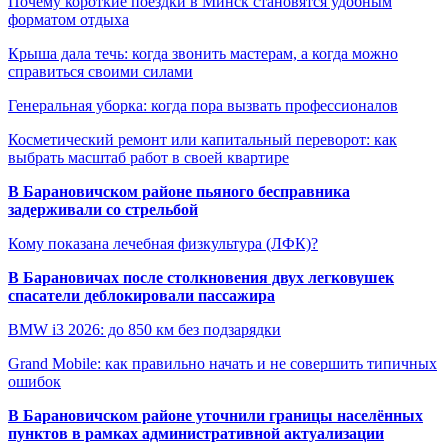
Почему короткие поездки в Минск становятся удобным
форматом отдыха
Крыша дала течь: когда звонить мастерам, а когда можно
справиться своими силами
Генеральная уборка: когда пора вызвать профессионалов
Косметический ремонт или капитальный переворот: как
выбрать масштаб работ в своей квартире
В Барановичском районе пьяного бесправника
задерживали со стрельбой
Кому показана лечебная физкультура (ЛФК)?
В Барановичах после столкновения двух легковушек
спасатели деблокировали пассажира
BMW i3 2026: до 850 км без подзарядки
Grand Mobile: как правильно начать и не совершить типичных
ошибок
В Барановичском районе уточнили границы населённых
пунктов в рамках административной актуализации