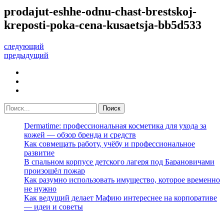
prodajut-eshhe-odnu-chast-brestskoj-
kreposti-poka-cena-kusaetsja-bb5d533
следующий
предыдущий
Dermatime: профессиональная косметика для ухода за
кожей — обзор бренда и средств
Как совмещать работу, учёбу и профессиональное
развитие
В спальном корпусе детского лагеря под Барановичами
произошёл пожар
Как разумно использовать имущество, которое временно
не нужно
Как ведущий делает Мафию интереснее на корпоративе
— идеи и советы