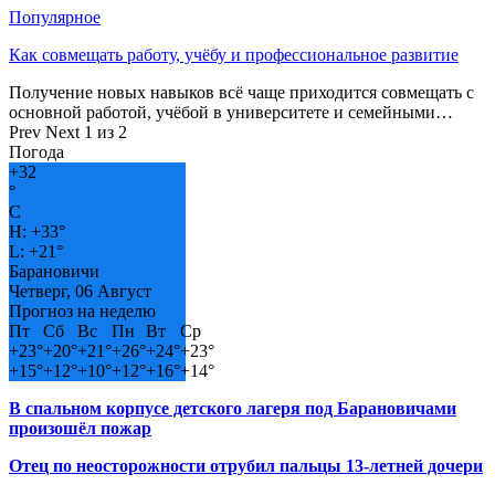
Популярное
Как совмещать работу, учёбу и профессиональное развитие
Получение новых навыков всё чаще приходится совмещать с
основной работой, учёбой в университете и семейными…
Prev
Next
1 из 2
Погода
+
32
°
C
H:
+
33°
L:
+
21°
Барановичи
Четверг, 06 Август
Прогноз на неделю
Пт
Сб
Вс
Пн
Вт
Ср
+
23°
+
20°
+
21°
+
26°
+
24°
+
23°
+
15°
+
12°
+
10°
+
12°
+
16°
+
14°
В спальном корпусе детского лагеря под Барановичами
произошёл пожар
Отец по неосторожности отрубил пальцы 13-летней дочери