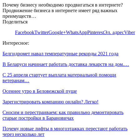
Почему бизнесу необходимо продвигаться в интернете?
Продвижение бизнеса в интернете имеет ряд важных
преимуществ…
Поделиться
Facebook
Twitter
Google+
WhatsApp
Pinterest
Эл. адрес
Viber
Интересное:
Белгидромет навал температурные рекорды 2021 года
В Беларуси начинает работать доставка лекарств на дом.…
C 25 апреля стартует выплата материальной помощи
ветеранам…
Осеннее утро в Беловежской пуще
Зарегистрировать компанию онлайн? Легко!
Сносим и перестраиваем: как правильно демонтировать
старые постройки в Барановичах
Почему новые лифты в многоэтажках перестают работать
через несколько лет