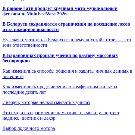
В районе Гати пройдёт крупный мото-музыкальный
фестиваль MotoFestWest 2026
В Беларуси сохраняются ограничения на посещение лесов
из-за пожарной опасности
Нулевая отчетность в Беларуси: почему «пустой» отчет — это
зона ответственности
В Барановичах прошли учения по разгону массовых
беспорядков
Как изменились способы общения и защиты личных данных в
интернете
Как изменились представления о комфортном жилье за
последние десять лет
7 вещей, которые нельзя смывать в унитаз
Что входит в оформление памятника на могилу: портрет,
надпись, цветник и декор
Выбор лодочного мотора