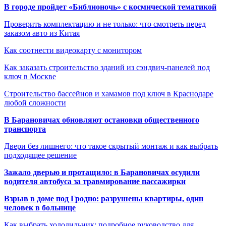
В городе пройдет «Библионочь» с космической тематикой
Проверить комплектацию и не только: что смотреть перед
заказом авто из Китая
Как соотнести видеокарту с монитором
Как заказать строительство зданий из сэндвич-панелей под
ключ в Москве
Строительство бассейнов и хамамов под ключ в Краснодаре
любой сложности
В Барановичах обновляют остановки общественного
транспорта
Двери без лишнего: что такое скрытый монтаж и как выбрать
подходящее решение
Зажало дверью и протащило: в Барановичах осудили
водителя автобуса за травмирование пассажирки
Взрыв в доме под Гродно: разрушены квартиры, один
человек в больнице
Как выбрать холодильник: подробное руководство для