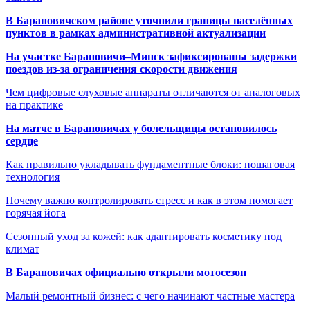
В Барановичском районе уточнили границы населённых
пунктов в рамках административной актуализации
На участке Барановичи–Минск зафиксированы задержки
поездов из-за ограничения скорости движения
Чем цифровые слуховые аппараты отличаются от аналоговых
на практике
На матче в Барановичах у болельщицы остановилось
сердце
Как правильно укладывать фундаментные блоки: пошаговая
технология
Почему важно контролировать стресс и как в этом помогает
горячая йога
Сезонный уход за кожей: как адаптировать косметику под
климат
В Барановичах официально открыли мотосезон
Малый ремонтный бизнес: с чего начинают частные мастера