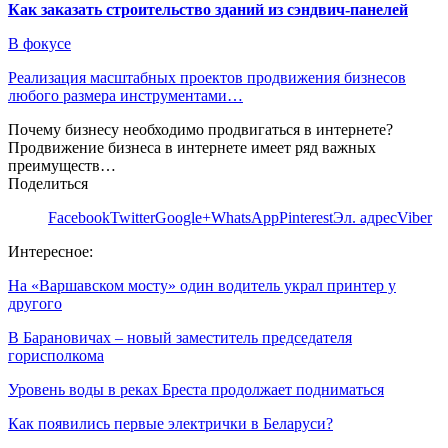
Как заказать строительство зданий из сэндвич-панелей
В фокусе
Реализация масштабных проектов продвижения бизнесов
любого размера инструментами…
Почему бизнесу необходимо продвигаться в интернете?
Продвижение бизнеса в интернете имеет ряд важных
преимуществ…
Поделиться
Facebook
Twitter
Google+
WhatsApp
Pinterest
Эл. адрес
Viber
Интересное:
На «Варшавском мосту» один водитель украл принтер у
другого
В Барановичах – новый заместитель председателя
горисполкома
Уровень воды в реках Бреста продолжает подниматься
Как появились первые электрички в Беларуси?