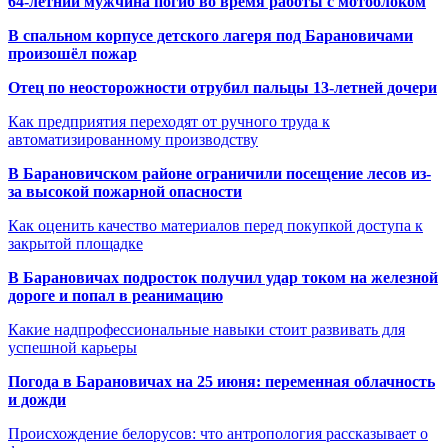
64-летний мужчина погиб во время работы с мотоблоком
В спальном корпусе детского лагеря под Барановичами
произошёл пожар
Отец по неосторожности отрубил пальцы 13-летней дочери
Как предприятия переходят от ручного труда к
автоматизированному производству
В Барановичском районе ограничили посещение лесов из-
за высокой пожарной опасности
Как оценить качество материалов перед покупкой доступа к
закрытой площадке
В Барановичах подросток получил удар током на железной
дороге и попал в реанимацию
Какие надпрофессиональные навыки стоит развивать для
успешной карьеры
Погода в Барановичах на 25 июня: переменная облачность
и дожди
Происхождение белорусов: что антропология рассказывает о