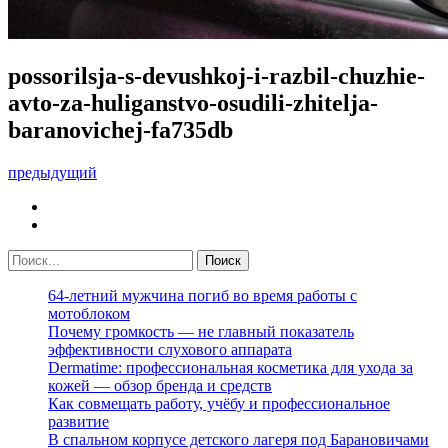
possorilsja-s-devushkoj-i-razbil-chuzhie-
avto-za-huliganstvo-osudili-zhitelja-
baranovichej-fa735db
предыдущий
64-летний мужчина погиб во время работы с
мотоблоком
Почему громкость — не главный показатель
эффективности слухового аппарата
Dermatime: профессиональная косметика для ухода за
кожей — обзор бренда и средств
Как совмещать работу, учёбу и профессиональное
развитие
В спальном корпусе детского лагеря под Барановичами