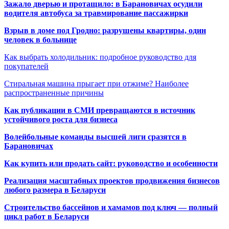
Зажало дверью и протащило: в Барановичах осудили
водителя автобуса за травмирование пассажирки
Взрыв в доме под Гродно: разрушены квартиры, один
человек в больнице
Как выбрать холодильник: подробное руководство для
покупателей
Стиральная машина прыгает при отжиме? Наиболее
распространенные причины
Как публикации в СМИ превращаются в источник
устойчивого роста для бизнеса
Волейбольные команды высшей лиги сразятся в
Барановичах
Как купить или продать сайт: руководство и особенности
Реализация масштабных проектов продвижения бизнесов
любого размера в Беларуси
Строительство бассейнов и хамамов под ключ — полный
цикл работ в Беларуси