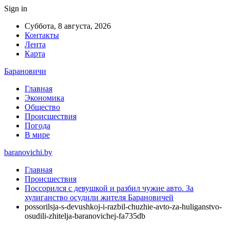
Sign in
Суббота, 8 августа, 2026
Контакты
Лента
Карта
Барановичи
Главная
Экономика
Общество
Происшествия
Погода
В мире
baranovichi.by
Главная
Происшествия
Поссорился с девушкой и разбил чужие авто. За
хулиганство осудили жителя Барановичей
possorilsja-s-devushkoj-i-razbil-chuzhie-avto-za-huliganstvo-
osudili-zhitelja-baranovichej-fa735db