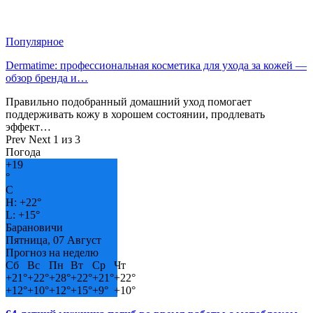
Популярное
Dermatime: профессиональная косметика для ухода за кожей —
обзор бренда и…
Правильно подобранный домашний уход помогает
поддерживать кожу в хорошем состоянии, продлевать
эффект…
Prev
Next
1 из 3
Погода
+
19
°
C
H:
+
22°
L:
+
15°
Барановичи
Пятница, 07 Август
Прогноз на неделю
Сб
Вс
Пн
Вт
Ср
Чт
+
21°
+
22°
+
28°
+
22°
+
21°
+
22°
+
12°
+
10°
+
12°
+
15°
+
9°
+
10°