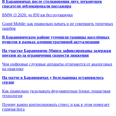
В Барановичах после столкновения двух легковушек
спасатели деблокировали пассажира
BMW i3 2026: до 850 км без подзарядки
Grand Mobile: как правильно начать и не совершить типичных
ошибок
В Барановичском районе уточнили границы населённых
пунктов в рамках административной актуализации
На участке Барановичи–Минск зафиксированы задержки
поездов из-за ограничения скорости движения
Чем цифровые слуховые аппараты отличаются от аналоговых
на практике
На матче в Барановичах у болельщицы остановилось
сердце
Как правильно укладывать фундаментные блоки: пошаговая
технология
Почему важно контролировать стресс и как в этом помогает
горячая йога