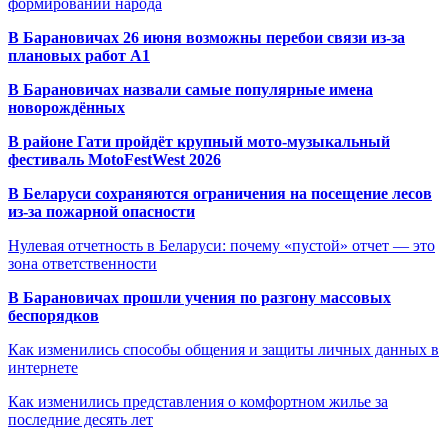
формировании народа
В Барановичах 26 июня возможны перебои связи из-за
плановых работ A1
В Барановичах назвали самые популярные имена
новорождённых
В районе Гати пройдёт крупный мото-музыкальный
фестиваль MotoFestWest 2026
В Беларуси сохраняются ограничения на посещение лесов
из-за пожарной опасности
Нулевая отчетность в Беларуси: почему «пустой» отчет — это
зона ответственности
В Барановичах прошли учения по разгону массовых
беспорядков
Как изменились способы общения и защиты личных данных в
интернете
Как изменились представления о комфортном жилье за
последние десять лет