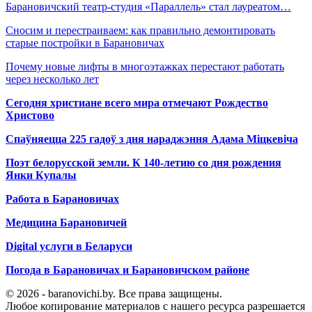
Барановичский театр-студия «Параллель» стал лауреатом…
Сносим и перестраиваем: как правильно демонтировать
старые постройки в Барановичах
Почему новые лифты в многоэтажках перестают работать
через несколько лет
Сегодня христиане всего мира отмечают Рождество
Христово
Спаўняецца 225 гадоў з дня нараджэння Адама Міцкевіча
Поэт белорусской земли. К 140-летию со дня рождения
Янки Купалы
Работа в Барановичах
Медицина Барановичей
Digital услуги в Беларуси
Погода в Барановичах и Барановичском районе
© 2026 - baranovichi.by. Все права защищены.
Любое копирование материалов с нашего ресурса разрешается