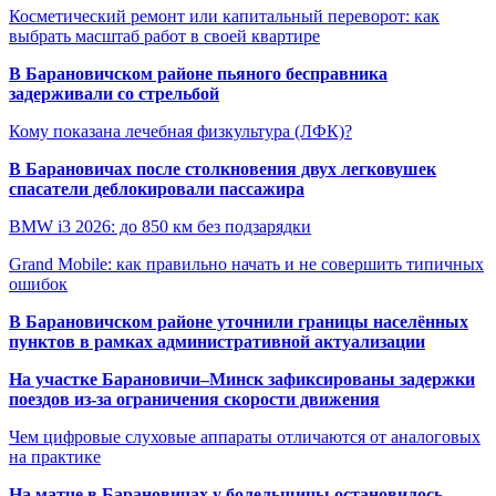
Косметический ремонт или капитальный переворот: как
выбрать масштаб работ в своей квартире
В Барановичском районе пьяного бесправника
задерживали со стрельбой
Кому показана лечебная физкультура (ЛФК)?
В Барановичах после столкновения двух легковушек
спасатели деблокировали пассажира
BMW i3 2026: до 850 км без подзарядки
Grand Mobile: как правильно начать и не совершить типичных
ошибок
В Барановичском районе уточнили границы населённых
пунктов в рамках административной актуализации
На участке Барановичи–Минск зафиксированы задержки
поездов из-за ограничения скорости движения
Чем цифровые слуховые аппараты отличаются от аналоговых
на практике
На матче в Барановичах у болельщицы остановилось