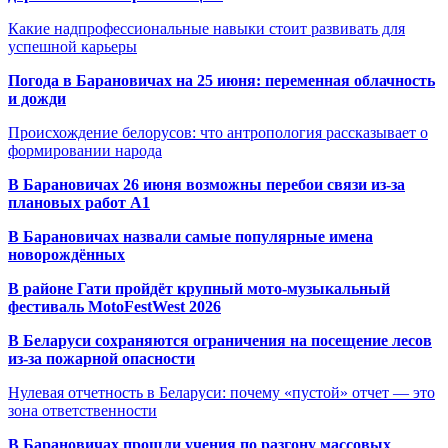
Какие надпрофессиональные навыки стоит развивать для
успешной карьеры
Погода в Барановичах на 25 июня: переменная облачность
и дожди
Происхождение белорусов: что антропология рассказывает о
формировании народа
В Барановичах 26 июня возможны перебои связи из-за
плановых работ A1
В Барановичах назвали самые популярные имена
новорождённых
В районе Гати пройдёт крупный мото-музыкальный
фестиваль MotoFestWest 2026
В Беларуси сохраняются ограничения на посещение лесов
из-за пожарной опасности
Нулевая отчетность в Беларуси: почему «пустой» отчет — это
зона ответственности
В Барановичах прошли учения по разгону массовых