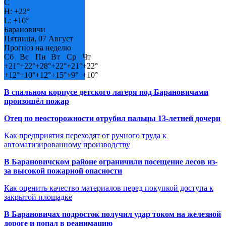
C
H:
+
22°
L:
+
16°
Барановичи
Пятница, 07 Август
Прогноз на неделю
Сб
Вс
Пн
Вт
Ср
Чт
+
21°
+
22°
+
28°
+
22°
+
21°
+
22°
+
12°
+
10°
+
12°
+
15°
+
9°
+
10°
В спальном корпусе детского лагеря под Барановичами
произошёл пожар
Отец по неосторожности отрубил пальцы 13-летней дочери
Как предприятия переходят от ручного труда к
автоматизированному производству
В Барановичском районе ограничили посещение лесов из-
за высокой пожарной опасности
Как оценить качество материалов перед покупкой доступа к
закрытой площадке
В Барановичах подросток получил удар током на железной
дороге и попал в реанимацию