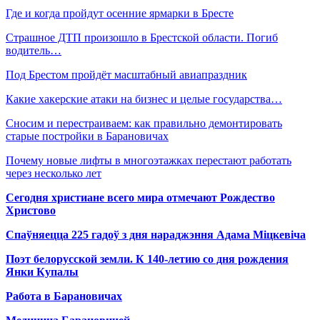
Где и когда пройдут осенние ярмарки в Бресте
Страшное ДТП произошло в Брестской области. Погиб
водитель…
Под Брестом пройдёт масштабный авиапраздник
Какие хакерские атаки на бизнес и целые государства…
Сносим и перестраиваем: как правильно демонтировать
старые постройки в Барановичах
Почему новые лифты в многоэтажках перестают работать
через несколько лет
Сегодня христиане всего мира отмечают Рождество
Христово
Спаўняецца 225 гадоў з дня нараджэння Адама Міцкевіча
Поэт белорусской земли. К 140-летию со дня рождения
Янки Купалы
Работа в Барановичах