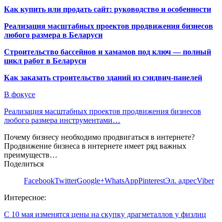
Как купить или продать сайт: руководство и особенности
Реализация масштабных проектов продвижения бизнесов
любого размера в Беларуси
Строительство бассейнов и хамамов под ключ — полный
цикл работ в Беларуси
Как заказать строительство зданий из сэндвич-панелей
В фокусе
Реализация масштабных проектов продвижения бизнесов
любого размера инструментами…
Почему бизнесу необходимо продвигаться в интернете?
Продвижение бизнеса в интернете имеет ряд важных
преимуществ…
Поделиться
Facebook
Twitter
Google+
WhatsApp
Pinterest
Эл. адрес
Viber
Интересное:
С 10 мая изменятся цены на скупку драгметаллов у физлиц