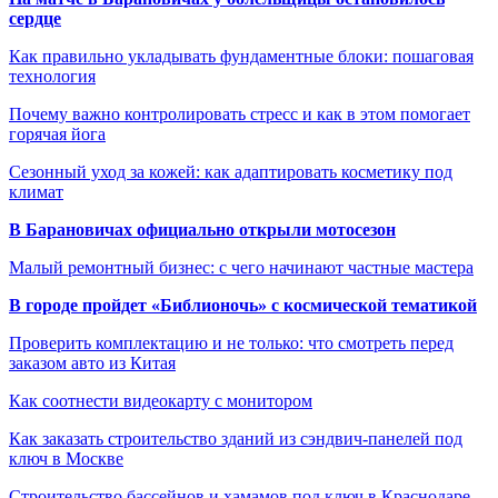
сердце
Как правильно укладывать фундаментные блоки: пошаговая
технология
Почему важно контролировать стресс и как в этом помогает
горячая йога
Сезонный уход за кожей: как адаптировать косметику под
климат
В Барановичах официально открыли мотосезон
Малый ремонтный бизнес: с чего начинают частные мастера
В городе пройдет «Библионочь» с космической тематикой
Проверить комплектацию и не только: что смотреть перед
заказом авто из Китая
Как соотнести видеокарту с монитором
Как заказать строительство зданий из сэндвич-панелей под
ключ в Москве
Строительство бассейнов и хамамов под ключ в Краснодаре