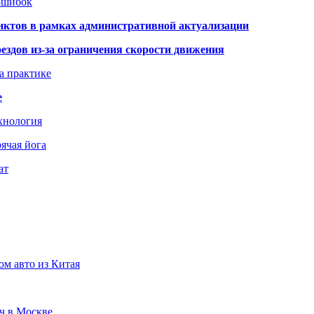
 ошибок
нктов в рамках административной актуализации
здов из-за ограничения скорости движения
а практике
е
хнология
ячая йога
ат
ом авто из Китая
юч в Москве