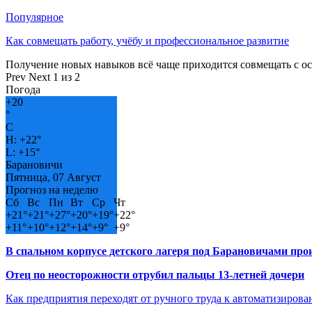
Популярное
Как совмещать работу, учёбу и профессиональное развитие
Получение новых навыков всё чаще приходится совмещать с о
Prev
Next
1 из 2
Погода
+
20
°
C
H:
+
22°
L:
+
15°
Барановичи
Пятница, 07 Август
Прогноз на неделю
Сб
Вс
Пн
Вт
Ср
Чт
+
21°
+
21°
+
27°
+
20°
+
19°
+
22°
+
11°
+
10°
+
12°
+
14°
+
9°
+
9°
В спальном корпусе детского лагеря под Барановичами пр
Отец по неосторожности отрубил пальцы 13-летней дочери
Как предприятия переходят от ручного труда к автоматизиров