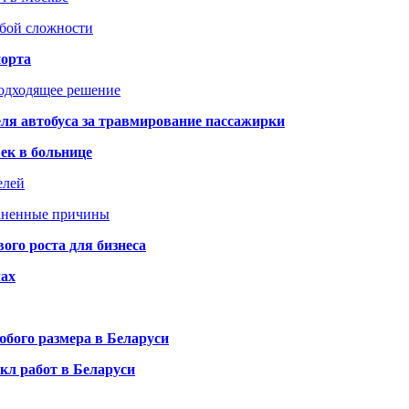
юбой сложности
порта
подходящее решение
ля автобуса за травмирование пассажирки
ек в больнице
елей
раненные причины
го роста для бизнеса
чах
бого размера в Беларуси
кл работ в Беларуси