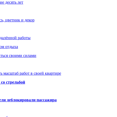
е десять лет
ь, цветник и декор
удалённой работы
ом отдыха
иться своими силами
ь масштаб работ в своей квартире
со стрельбой
тели деблокировали пассажира