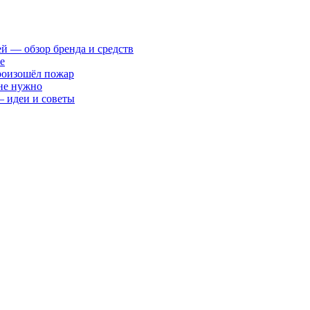
ей — обзор бренда и средств
е
произошёл пожар
 не нужно
— идеи и советы