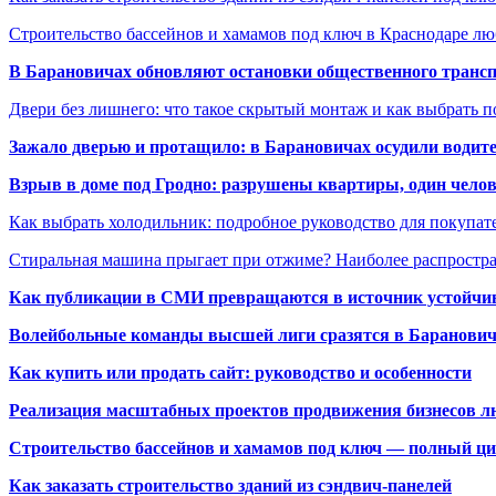
Строительство бассейнов и хамамов под ключ в Краснодаре л
В Барановичах обновляют остановки общественного транс
Двери без лишнего: что такое скрытый монтаж и как выбрать 
Зажало дверью и протащило: в Барановичах осудили водите
Взрыв в доме под Гродно: разрушены квартиры, один челов
Как выбрать холодильник: подробное руководство для покупат
Стиральная машина прыгает при отжиме? Наиболее распрост
Как публикации в СМИ превращаются в источник устойчиво
Волейбольные команды высшей лиги сразятся в Баранови
Как купить или продать сайт: руководство и особенности
Реализация масштабных проектов продвижения бизнесов лю
Строительство бассейнов и хамамов под ключ — полный ци
Как заказать строительство зданий из сэндвич-панелей