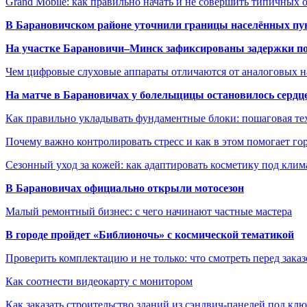
Grand Mobile: как правильно начать и не совершить типичных
В Барановичском районе уточнили границы населённых пу
На участке Барановичи–Минск зафиксированы задержки пое
Чем цифровые слуховые аппараты отличаются от аналоговых н
На матче в Барановичах у болельщицы остановилось сердц
Как правильно укладывать фундаментные блоки: пошаговая те
Почему важно контролировать стресс и как в этом помогает гор
Сезонный уход за кожей: как адаптировать косметику под клим
В Барановичах официально открыли мотосезон
Малый ремонтный бизнес: с чего начинают частные мастера
В городе пройдет «Библионочь» с космической тематикой
Проверить комплектацию и не только: что смотреть перед заказ
Как соотнести видеокарту с монитором
Как заказать строительство зданий из сэндвич-панелей под кл