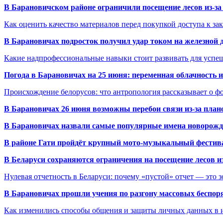
В Барановичском районе ограничили посещение лесов из-з
Как оценить качество материалов перед покупкой доступа к з
В Барановичах подросток получил удар током на железной 
Какие надпрофессиональные навыки стоит развивать для успе
Погода в Барановичах на 25 июня: переменная облачность 
Происхождение белорусов: что антропология рассказывает о 
В Барановичах 26 июня возможны перебои связи из-за план
В Барановичах назвали самые популярные имена новорож
В районе Гати пройдёт крупный мото-музыкальный фестива
В Беларуси сохраняются ограничения на посещение лесов и
Нулевая отчетность в Беларуси: почему «пустой» отчет — это 
В Барановичах прошли учения по разгону массовых беспор
Как изменились способы общения и защиты личных данных в 