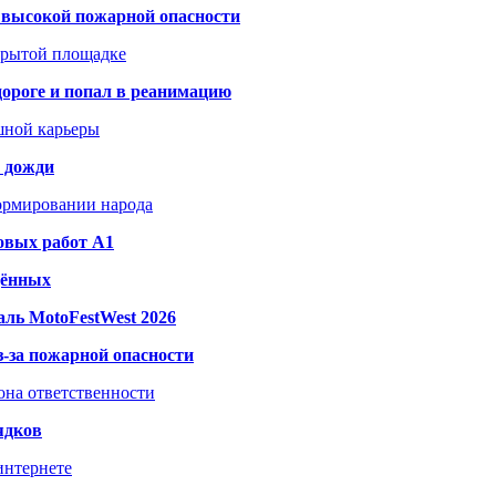
а высокой пожарной опасности
акрытой площадке
дороге и попал в реанимацию
шной карьеры
и дожди
формировании народа
овых работ A1
дённых
ль MotoFestWest 2026
з-за пожарной опасности
зона ответственности
ядков
интернете