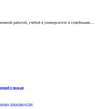
сновной работой, учёбой в университете и семейными…
оизошёл пожар
анному производству