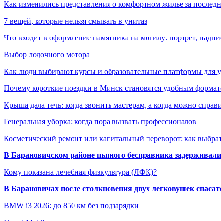
Как изменились представления о комфортном жилье за последни
7 вещей, которые нельзя смывать в унитаз
Что входит в оформление памятника на могилу: портрет, надпис
Выбор лодочного мотора
Как люди выбирают курсы и образовательные платформы для 
Почему короткие поездки в Минск становятся удобным формат
Крыша дала течь: когда звонить мастерам, а когда можно справ
Генеральная уборка: когда пора вызвать профессионалов
Косметический ремонт или капитальный переворот: как выбрат
В Барановичском районе пьяного бесправника задерживали 
Кому показана лечебная физкультура (ЛФК)?
В Барановичах после столкновения двух легковушек спаса
BMW i3 2026: до 850 км без подзарядки