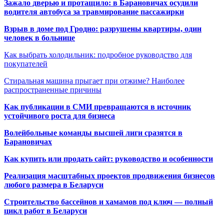
Зажало дверью и протащило: в Барановичах осудили
водителя автобуса за травмирование пассажирки
Взрыв в доме под Гродно: разрушены квартиры, один
человек в больнице
Как выбрать холодильник: подробное руководство для
покупателей
Стиральная машина прыгает при отжиме? Наиболее
распространенные причины
Как публикации в СМИ превращаются в источник
устойчивого роста для бизнеса
Волейбольные команды высшей лиги сразятся в
Барановичах
Как купить или продать сайт: руководство и особенности
Реализация масштабных проектов продвижения бизнесов
любого размера в Беларуси
Строительство бассейнов и хамамов под ключ — полный
цикл работ в Беларуси