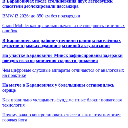
В Барановичах после столкновения двух легковушек
спасатели деблокировали пассажира
BMW i3 2026: до 850 км без подзарядки
Grand Mobile: как правильно начать и не совершить типичных
ошибок
В Барановичском районе уточнили границы населённых
пунктов в рамках административной актуализации
На участке Барановичи–Минск зафиксированы задержки
поездов из-за ограничения скорости движения
Чем цифровые слуховые аппараты отличаются от аналоговых
на практике
На матче в Барановичах у болельщицы остановилось
сердце
Как правильно укладывать фундаментные блоки: пошаговая
технология
Почему важно контролировать стресс и как в этом помогает
горячая йога