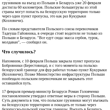
грузовиков на въезд из Польши в Беларусь уже 20 февраля
достигла 60 километров. Польские большегрузы из этой
страны могут попасть на белорусскую территорию только
через один пункт пропуска, это как раз Кукурыки
(Козловичи).
По словам представителя Польского союза перевозчиков
Тадеуша Гайовника, в очереди стоят водители не только из
Польши и Беларуси. "Все едут сюда: масса сербов, турок,
молдаван", — сообщил он.
Что случилось?
Напомним, с 10 февраля Польша закрыла пункт пропуска
Бобровники (Берестовица), и с того момента на польско-
белорусской границе для фур работал только пункт Кукурыки
(Козловичи). Позже Министерство инфраструктуры Польши
пообещало польским перевозчикам не закрывать этот
оставшийся путь.
17 февраля премьер-министр Беларуси Роман Головченко
постановлением утвердил ответные меры в сторону Польши.
Суть документа в том, что польские грузовики могут въезжать
на белорусскую территорию и покидать ее только через
белорусско-польский участок границы. Въехать в Беларусь