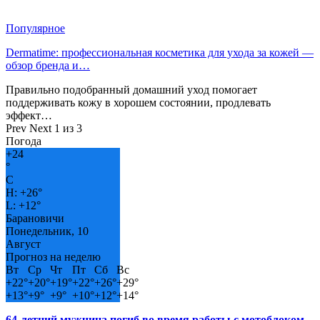
Популярное
Dermatime: профессиональная косметика для ухода за кожей —
обзор бренда и…
Правильно подобранный домашний уход помогает
поддерживать кожу в хорошем состоянии, продлевать
эффект…
Prev
Next
1 из 3
Погода
+
24
°
C
H:
+
26°
L:
+
12°
Барановичи
Понедельник, 10
Август
Прогноз на неделю
Вт
Ср
Чт
Пт
Сб
Вс
+
22°
+
20°
+
19°
+
22°
+
26°
+
29°
+
13°
+
9°
+
9°
+
10°
+
12°
+
14°
64-летний мужчина погиб во время работы с мотоблоком