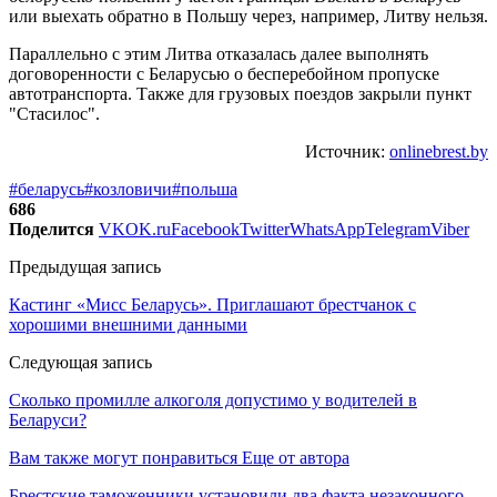
или выехать обратно в Польшу через, например, Литву нельзя.
Параллельно с этим Литва отказалась далее выполнять
договоренности с Беларусью о бесперебойном пропуске
автотранспорта. Также для грузовых поездов закрыли пункт
"Стасилос".
Источник:
onlinebrest.by
#беларусь
#козловичи
#польша
686
Поделится
VK
OK.ru
Facebook
Twitter
WhatsApp
Telegram
Viber
Предыдущая запись
Кастинг «Мисс Беларусь». Приглашают брестчанок с
хорошими внешними данными
Следующая запись
Сколько промилле алкоголя допустимо у водителей в
Беларуси?
Вам также могут понравиться
Еще от автора
Брестские таможенники установили два факта незаконного