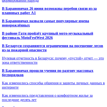
формировании народа
В Барановичах 26 июня возможны перебои связи из-за
плановых работ A1
В Барановичах назвали самые популярные имена
новорождённых
В районе Гати пройдёт крупный мото-музыкальный
фестиваль MotoFestWest 2026
В Беларуси сохраняются ограничения на посещение лесов
из-за пожарной опасности
Нулевая отчетность в Беларуси: почему «пустой» отчет — это
зона ответственности
В Барановичах прошли учения по разгону массовых
беспорядков
Как изменились способы общения и защиты личных данных в
интернете
Как изменились представления о комфортном жилье за
последние десять лет