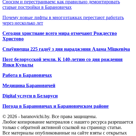
Сносим и перестраиваем: как правильно демонтировать
старые постройки в Барановичах
Почему новые лифты в многоэтажках перестают работать
через несколько лет
Сегодня христиане всего мира отмечают Рождество
Христово
Спаўняецца 225 гадоў з дня нараджэння Адама Міцкевіча
Поэт белорусской земли. К 140-летию со дня рождения
Янки Купалы
Работа в Барановичах
Медицина Барановичей
Digital услуги в Беларуси
Погода в Барановичах и Барановичском районе
© 2026 - baranovichi.by. Все права защищены.
Любое копирование материалов с нашего ресурса разрешается
только с обратной активной ссылкой на страницу статьи.
Все материалы опубликованные на сайте взяты с открытых