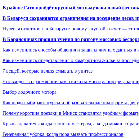
В районе Гати пройдёт крупный мото-музыкальный фестива
В Беларуси сохраняются ограничения на посещение лесов и
Нулевая отчетность в Беларуси: почему «пустой» отчет — это 
В Барановичах прошли учения по разгону массовых беспор
Как изменились способы общения и защиты личных данных в 
Как изменились представления о комфортном жилье за последни
7 вещей, которые нельзя смывать в унитаз
Что входит в оформление памятника на могилу: портрет, надпис
Выбор лодочного мотора
Как люди выбирают курсы и образовательные платформы для 
Почему короткие поездки в Минск становятся удобным формат
Крыша дала течь: когда звонить мастерам, а когда можно справ
Генеральная уборка: когда пора вызвать профессионалов