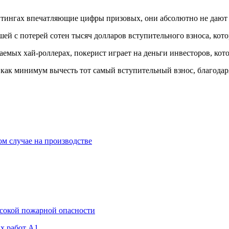
тингах впечатляющие цифры призовых, они абсолютно не дают п
й с потерей сотен тысяч долларов вступительного взноса, кото
ваемых хай-роллерах, покерист играет на деньги инвесторов, к
как минимум вычесть тот самый вступительный взнос, благодаря
ом случае на производстве
ысокой пожарной опасности
х работ A1