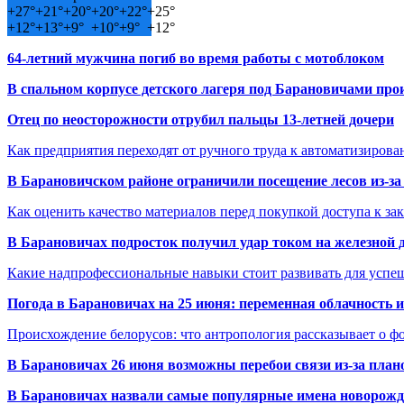
+
27°
+
21°
+
20°
+
20°
+
22°
+
25°
+
12°
+
13°
+
9°
+
10°
+
9°
+
12°
64-летний мужчина погиб во время работы с мотоблоком
В спальном корпусе детского лагеря под Барановичами пр
Отец по неосторожности отрубил пальцы 13-летней дочери
Как предприятия переходят от ручного труда к автоматизиров
В Барановичском районе ограничили посещение лесов из-з
Как оценить качество материалов перед покупкой доступа к з
В Барановичах подросток получил удар током на железной 
Какие надпрофессиональные навыки стоит развивать для успе
Погода в Барановичах на 25 июня: переменная облачность 
Происхождение белорусов: что антропология рассказывает о 
В Барановичах 26 июня возможны перебои связи из-за план
В Барановичах назвали самые популярные имена новорож