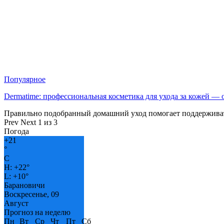
Популярное
Dermatime: профессиональная косметика для ухода за кожей —
Правильно подобранный домашний уход помогает поддерживат
Prev
Next
1 из 3
Погода
+
21
°
C
H:
+
22°
L:
+
10°
Барановичи
Воскресенье, 09
Август
Прогноз на неделю
Пн
Вт
Ср
Чт
Пт
Сб