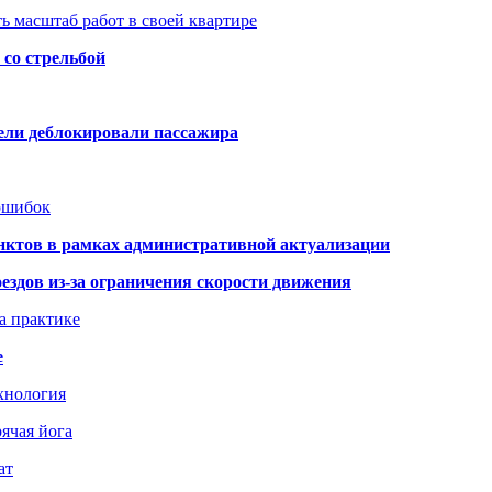
ь масштаб работ в своей квартире
со стрельбой
тели деблокировали пассажира
 ошибок
нктов в рамках административной актуализации
здов из-за ограничения скорости движения
а практике
е
хнология
ячая йога
ат