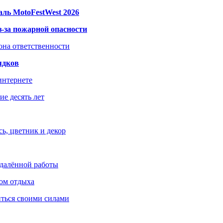
ль MotoFestWest 2026
з-за пожарной опасности
зона ответственности
ядков
интернете
е десять лет
ь, цветник и декор
удалённой работы
ом отдыха
иться своими силами