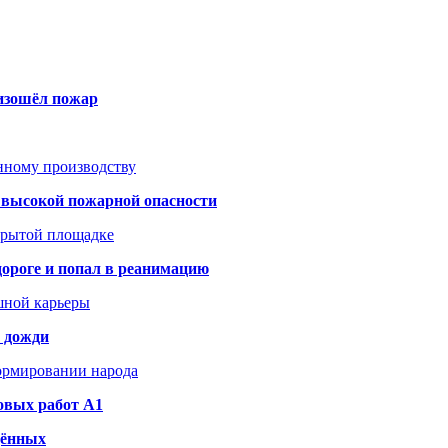
оизошёл пожар
анному производству
а высокой пожарной опасности
акрытой площадке
дороге и попал в реанимацию
шной карьеры
и дожди
формировании народа
овых работ A1
дённых