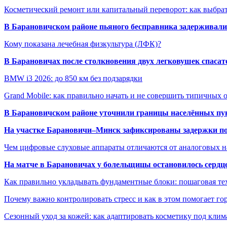
Косметический ремонт или капитальный переворот: как выбрат
В Барановичском районе пьяного бесправника задерживали 
Кому показана лечебная физкультура (ЛФК)?
В Барановичах после столкновения двух легковушек спаса
BMW i3 2026: до 850 км без подзарядки
Grand Mobile: как правильно начать и не совершить типичных
В Барановичском районе уточнили границы населённых пу
На участке Барановичи–Минск зафиксированы задержки пое
Чем цифровые слуховые аппараты отличаются от аналоговых н
На матче в Барановичах у болельщицы остановилось сердц
Как правильно укладывать фундаментные блоки: пошаговая те
Почему важно контролировать стресс и как в этом помогает гор
Сезонный уход за кожей: как адаптировать косметику под клим