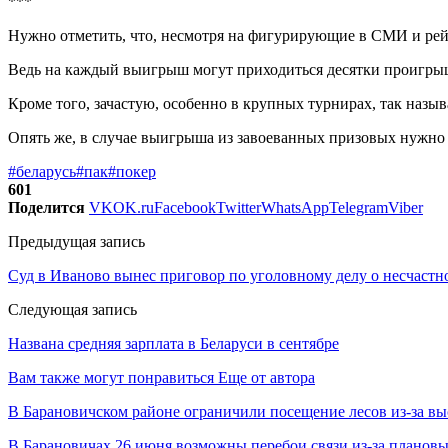
***
Нужно отметить, что, несмотря на фигурирующие в СМИ и рей
Ведь на каждый выигрыш могут приходиться десятки проигрыше
Кроме того, зачастую, особенно в крупных турнирах, так назы
Опять же, в случае выигрыша из завоеванных призовых нужно 
#беларусь
#пак
#покер
601
Поделится
VK
OK.ru
Facebook
Twitter
WhatsApp
Telegram
Viber
Предыдущая запись
Суд в Иваново вынес приговор по уголовному делу о несчастн
Следующая запись
Названа средняя зарплата в Беларуси в сентябре
Вам также могут понравиться
Еще от автора
В Барановичском районе ограничили посещение лесов из-за в
В Барановичах 26 июня возможны перебои связи из-за плановы