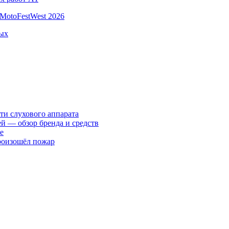
MotoFestWest 2026
ных
ти слухового аппарата
ей — обзор бренда и средств
е
произошёл пожар