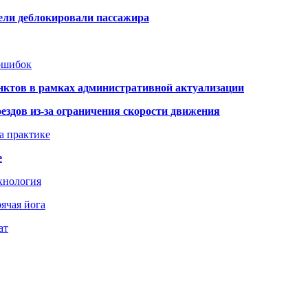
тели деблокировали пассажира
 ошибок
нктов в рамках административной актуализации
здов из-за ограничения скорости движения
а практике
е
хнология
ячая йога
ат