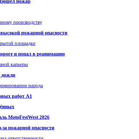
оизошёл пожар
анному производству
а высокой пожарной опасности
акрытой площадке
дороге и попал в реанимацию
шной карьеры
и дожди
формировании народа
овых работ A1
дённых
ль MotoFestWest 2026
з-за пожарной опасности
зона ответственности