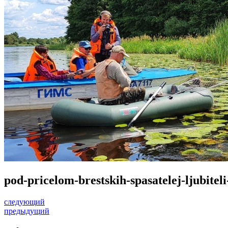
pod-pricelom-brestskih-spasatelej-ljubiteli
следующий
предыдущий