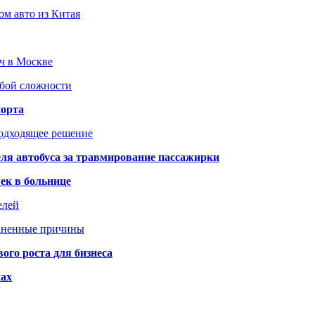
ом авто из Китая
юч в Москве
юбой сложности
порта
подходящее решение
ля автобуса за травмирование пассажирки
ек в больнице
елей
раненные причины
го роста для бизнеса
чах