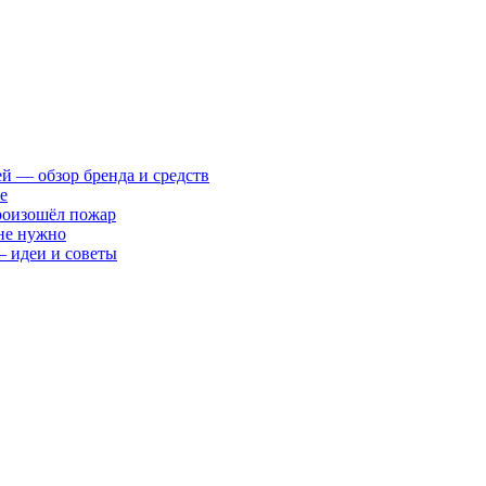
ей — обзор бренда и средств
е
произошёл пожар
 не нужно
— идеи и советы