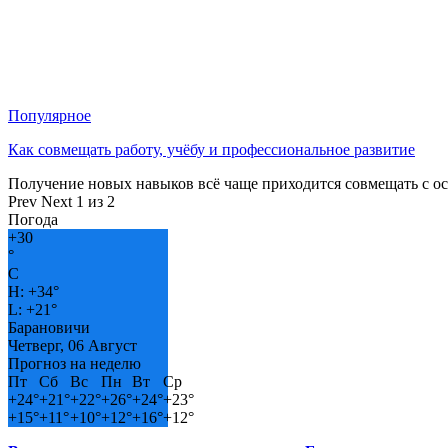
Популярное
Как совмещать работу, учёбу и профессиональное развитие
Получение новых навыков всё чаще приходится совмещать с о
Prev
Next
1 из 2
Погода
+
30
°
C
H:
+
34°
L:
+
21°
Барановичи
Четверг, 06 Август
Прогноз на неделю
Пт
Сб
Вс
Пн
Вт
Ср
+
24°
+
21°
+
22°
+
26°
+
24°
+
23°
+
15°
+
11°
+
10°
+
12°
+
16°
+
12°