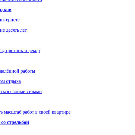
ядков
интернете
е десять лет
ь, цветник и декор
удалённой работы
ом отдыха
иться своими силами
ь масштаб работ в своей квартире
со стрельбой