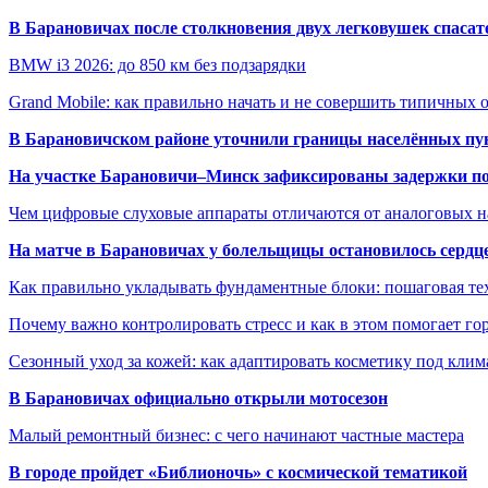
В Барановичах после столкновения двух легковушек спаса
BMW i3 2026: до 850 км без подзарядки
Grand Mobile: как правильно начать и не совершить типичных
В Барановичском районе уточнили границы населённых пу
На участке Барановичи–Минск зафиксированы задержки пое
Чем цифровые слуховые аппараты отличаются от аналоговых н
На матче в Барановичах у болельщицы остановилось сердц
Как правильно укладывать фундаментные блоки: пошаговая те
Почему важно контролировать стресс и как в этом помогает гор
Сезонный уход за кожей: как адаптировать косметику под клим
В Барановичах официально открыли мотосезон
Малый ремонтный бизнес: с чего начинают частные мастера
В городе пройдет «Библионочь» с космической тематикой