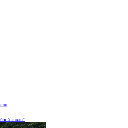
овли
ыбной ловли"