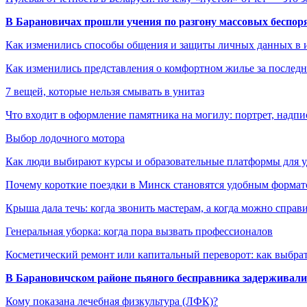
В Барановичах прошли учения по разгону массовых беспор
Как изменились способы общения и защиты личных данных в 
Как изменились представления о комфортном жилье за последни
7 вещей, которые нельзя смывать в унитаз
Что входит в оформление памятника на могилу: портрет, надпис
Выбор лодочного мотора
Как люди выбирают курсы и образовательные платформы для 
Почему короткие поездки в Минск становятся удобным формат
Крыша дала течь: когда звонить мастерам, а когда можно справ
Генеральная уборка: когда пора вызвать профессионалов
Косметический ремонт или капитальный переворот: как выбрат
В Барановичском районе пьяного бесправника задерживали 
Кому показана лечебная физкультура (ЛФК)?