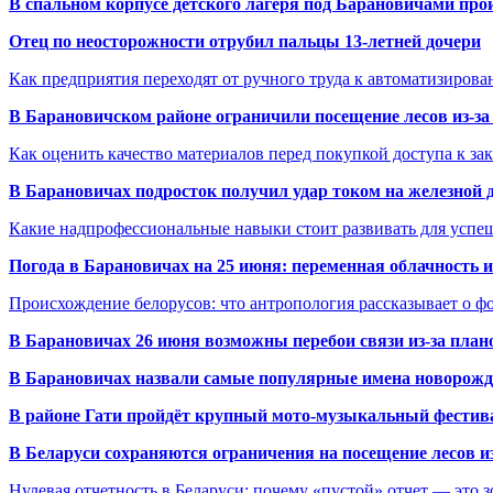
В спальном корпусе детского лагеря под Барановичами пр
Отец по неосторожности отрубил пальцы 13-летней дочери
Как предприятия переходят от ручного труда к автоматизиров
В Барановичском районе ограничили посещение лесов из-з
Как оценить качество материалов перед покупкой доступа к з
В Барановичах подросток получил удар током на железной 
Какие надпрофессиональные навыки стоит развивать для успе
Погода в Барановичах на 25 июня: переменная облачность 
Происхождение белорусов: что антропология рассказывает о 
В Барановичах 26 июня возможны перебои связи из-за план
В Барановичах назвали самые популярные имена новорож
В районе Гати пройдёт крупный мото-музыкальный фестива
В Беларуси сохраняются ограничения на посещение лесов и
Нулевая отчетность в Беларуси: почему «пустой» отчет — это 