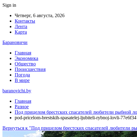
Sign in
Четверг, 6 августа, 2026
Контакты
Лента
Карта
Барановичи
Главная
Экономика
Общество
Происшествия
Погода
В мире
baranovichi.by
Главная
Разное
Под прицелом брестских спасателей любители рыбной л
pod-pricelom-brestskih-spasatelej-ljubiteli-rybnoj-lovli-77e6f34
Вернуться к "Под прицелом брестских спасателей любители р