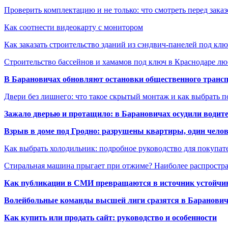
Проверить комплектацию и не только: что смотреть перед заказ
Как соотнести видеокарту с монитором
Как заказать строительство зданий из сэндвич-панелей под кл
Строительство бассейнов и хамамов под ключ в Краснодаре л
В Барановичах обновляют остановки общественного транс
Двери без лишнего: что такое скрытый монтаж и как выбрать 
Зажало дверью и протащило: в Барановичах осудили водите
Взрыв в доме под Гродно: разрушены квартиры, один челов
Как выбрать холодильник: подробное руководство для покупат
Стиральная машина прыгает при отжиме? Наиболее распрост
Как публикации в СМИ превращаются в источник устойчиво
Волейбольные команды высшей лиги сразятся в Баранови
Как купить или продать сайт: руководство и особенности