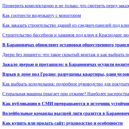
Проверить комплектацию и не только: что смотреть перед заказ
Как соотнести видеокарту с монитором
Как заказать строительство зданий из сэндвич-панелей под кл
Строительство бассейнов и хамамов под ключ в Краснодаре л
В Барановичах обновляют остановки общественного транс
Двери без лишнего: что такое скрытый монтаж и как выбрать 
Зажало дверью и протащило: в Барановичах осудили водите
Взрыв в доме под Гродно: разрушены квартиры, один челов
Как выбрать холодильник: подробное руководство для покупат
Стиральная машина прыгает при отжиме? Наиболее распрост
Как публикации в СМИ превращаются в источник устойчиво
Волейбольные команды высшей лиги сразятся в Баранови
Как купить или продать сайт: руководство и особенности