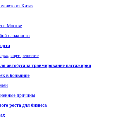
ом авто из Китая
юч в Москве
юбой сложности
порта
подходящее решение
ля автобуса за травмирование пассажирки
ек в больнице
елей
раненные причины
го роста для бизнеса
чах