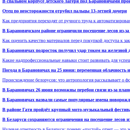
В спальном корпусе детского лагеря под Барановичами пр
Отец по неосторожности отрубил пальцы 13-летней дочери
Как предприятия переходят от ручного труда к автоматизиров
В Барановичском районе ограничили посещение лесов из-з
Как оценить качество материалов перед покупкой доступа к з
В Барановичах подросток получил удар током на железной 
Какие надпрофессиональные навыки стоит развивать для успе
Погода в Барановичах на 25 июня: переменная облачность 
Происхождение белорусов: что антропология рассказывает о 
В Барановичах 26 июня возможны перебои связи из-за план
В Барановичах назвали самые популярные имена новорож
В районе Гати пройдёт крупный мото-музыкальный фестива
В Беларуси сохраняются ограничения на посещение лесов и
Нулевая отчетность в Беларуси: почему «пустой» отчет — это 