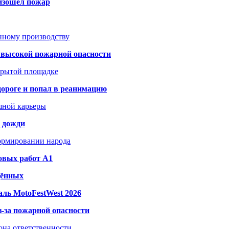
оизошёл пожар
анному производству
а высокой пожарной опасности
акрытой площадке
дороге и попал в реанимацию
шной карьеры
и дожди
формировании народа
овых работ A1
дённых
ль MotoFestWest 2026
з-за пожарной опасности
зона ответственности