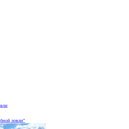
овли
ыбной ловли"