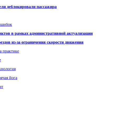
тели деблокировали пассажира
 ошибок
нктов в рамках административной актуализации
здов из-за ограничения скорости движения
а практике
е
хнология
ячая йога
ат