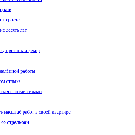
ядков
интернете
е десять лет
ь, цветник и декор
удалённой работы
ом отдыха
иться своими силами
ь масштаб работ в своей квартире
со стрельбой