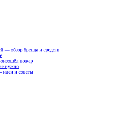
ей — обзор бренда и средств
е
произошёл пожар
 не нужно
— идеи и советы