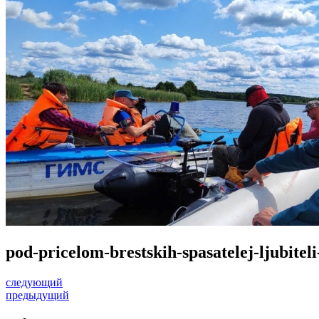
pod-pricelom-brestskih-spasatelej-ljubiteli
следующий
предыдущий