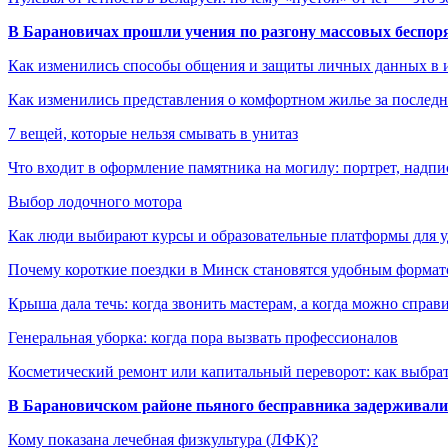
В Барановичах прошли учения по разгону массовых беспор
Как изменились способы общения и защиты личных данных в 
Как изменились представления о комфортном жилье за последни
7 вещей, которые нельзя смывать в унитаз
Что входит в оформление памятника на могилу: портрет, надпис
Выбор лодочного мотора
Как люди выбирают курсы и образовательные платформы для 
Почему короткие поездки в Минск становятся удобным формат
Крыша дала течь: когда звонить мастерам, а когда можно справ
Генеральная уборка: когда пора вызвать профессионалов
Косметический ремонт или капитальный переворот: как выбрат
В Барановичском районе пьяного бесправника задерживали 
Кому показана лечебная физкультура (ЛФК)?