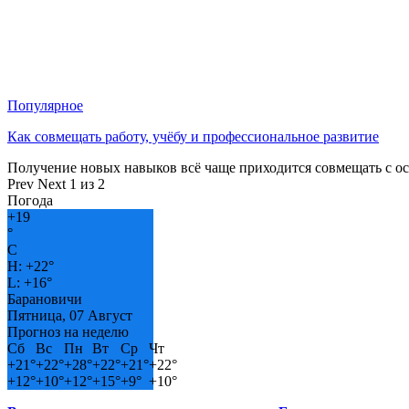
Популярное
Как совмещать работу, учёбу и профессиональное развитие
Получение новых навыков всё чаще приходится совмещать с о
Prev
Next
1 из 2
Погода
+
19
°
C
H:
+
22°
L:
+
16°
Барановичи
Пятница, 07 Август
Прогноз на неделю
Сб
Вс
Пн
Вт
Ср
Чт
+
21°
+
22°
+
28°
+
22°
+
21°
+
22°
+
12°
+
10°
+
12°
+
15°
+
9°
+
10°