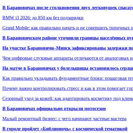
В Барановичах после столкновения двух легковушек спаса
BMW i3 2026: до 850 км без подзарядки
Grand Mobile: как правильно начать и не совершить типичных
В Барановичском районе уточнили границы населённых пу
На участке Барановичи–Минск зафиксированы задержки пое
Чем цифровые слуховые аппараты отличаются от аналоговых н
На матче в Барановичах у болельщицы остановилось сердц
Как правильно укладывать фундаментные блоки: пошаговая те
Почему важно контролировать стресс и как в этом помогает гор
Сезонный уход за кожей: как адаптировать косметику под клим
В Барановичах официально открыли мотосезон
Малый ремонтный бизнес: с чего начинают частные мастера
В городе пройдет «Библионочь» с космической тематикой