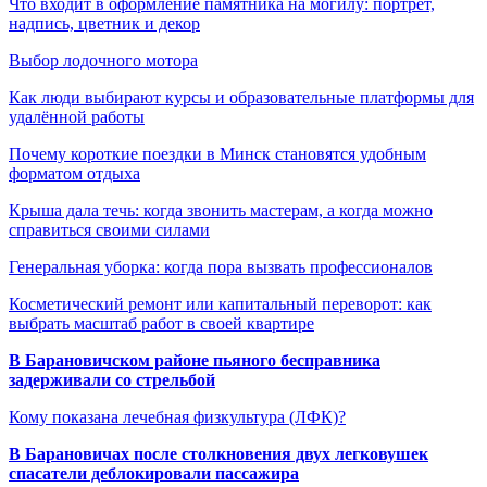
Что входит в оформление памятника на могилу: портрет,
надпись, цветник и декор
Выбор лодочного мотора
Как люди выбирают курсы и образовательные платформы для
удалённой работы
Почему короткие поездки в Минск становятся удобным
форматом отдыха
Крыша дала течь: когда звонить мастерам, а когда можно
справиться своими силами
Генеральная уборка: когда пора вызвать профессионалов
Косметический ремонт или капитальный переворот: как
выбрать масштаб работ в своей квартире
В Барановичском районе пьяного бесправника
задерживали со стрельбой
Кому показана лечебная физкультура (ЛФК)?
В Барановичах после столкновения двух легковушек
спасатели деблокировали пассажира