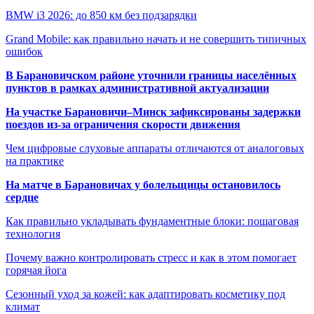
BMW i3 2026: до 850 км без подзарядки
Grand Mobile: как правильно начать и не совершить типичных
ошибок
В Барановичском районе уточнили границы населённых
пунктов в рамках административной актуализации
На участке Барановичи–Минск зафиксированы задержки
поездов из-за ограничения скорости движения
Чем цифровые слуховые аппараты отличаются от аналоговых
на практике
На матче в Барановичах у болельщицы остановилось
сердце
Как правильно укладывать фундаментные блоки: пошаговая
технология
Почему важно контролировать стресс и как в этом помогает
горячая йога
Сезонный уход за кожей: как адаптировать косметику под
климат