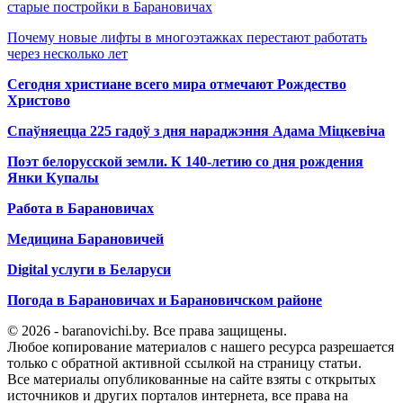
старые постройки в Барановичах
Почему новые лифты в многоэтажках перестают работать
через несколько лет
Сегодня христиане всего мира отмечают Рождество
Христово
Спаўняецца 225 гадоў з дня нараджэння Адама Міцкевіча
Поэт белорусской земли. К 140-летию со дня рождения
Янки Купалы
Работа в Барановичах
Медицина Барановичей
Digital услуги в Беларуси
Погода в Барановичах и Барановичском районе
© 2026 - baranovichi.by. Все права защищены.
Любое копирование материалов с нашего ресурса разрешается
только с обратной активной ссылкой на страницу статьи.
Все материалы опубликованные на сайте взяты с открытых
источников и других порталов интернета, все права на