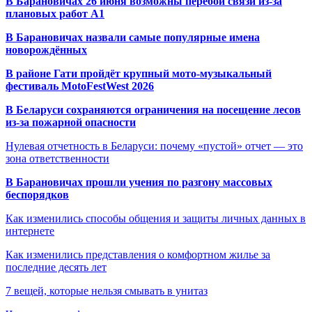
В Барановичах 26 июня возможны перебои связи из-за
плановых работ A1
В Барановичах назвали самые популярные имена
новорождённых
В районе Гати пройдёт крупный мото-музыкальный
фестиваль MotoFestWest 2026
В Беларуси сохраняются ограничения на посещение лесов
из-за пожарной опасности
Нулевая отчетность в Беларуси: почему «пустой» отчет — это
зона ответственности
В Барановичах прошли учения по разгону массовых
беспорядков
Как изменились способы общения и защиты личных данных в
интернете
Как изменились представления о комфортном жилье за
последние десять лет
7 вещей, которые нельзя смывать в унитаз