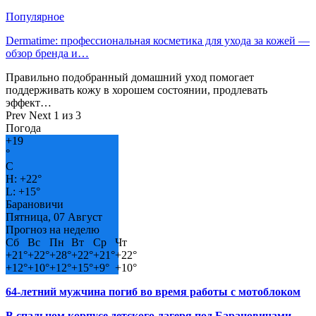
Популярное
Dermatime: профессиональная косметика для ухода за кожей —
обзор бренда и…
Правильно подобранный домашний уход помогает
поддерживать кожу в хорошем состоянии, продлевать
эффект…
Prev
Next
1 из 3
Погода
+
19
°
C
H:
+
22°
L:
+
15°
Барановичи
Пятница, 07 Август
Прогноз на неделю
Сб
Вс
Пн
Вт
Ср
Чт
+
21°
+
22°
+
28°
+
22°
+
21°
+
22°
+
12°
+
10°
+
12°
+
15°
+
9°
+
10°
64-летний мужчина погиб во время работы с мотоблоком
В спальном корпусе детского лагеря под Барановичами