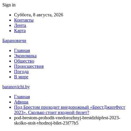
Sign in
Суббота, 8 августа, 2026
Контакты
Лента
Карта
Барановичи
Главная
Экономика
Общество
Происшествия
Погода
В мире
baranovichi.by
Главная
Афиша
Под Брестом проходит внедорожный «БрестДжипФест
2023». Сколько стоит входной билет?
pod-brestom-prohodit-vnedorozhnyj-brestdzhipfest-2023-
skolko-stoit-vhodnoj-bilet-23f77b5