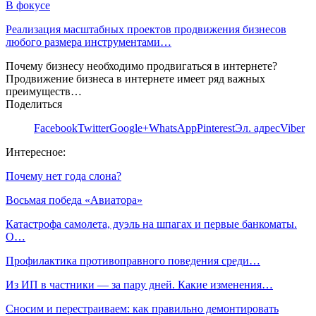
В фокусе
Реализация масштабных проектов продвижения бизнесов
любого размера инструментами…
Почему бизнесу необходимо продвигаться в интернете?
Продвижение бизнеса в интернете имеет ряд важных
преимуществ…
Поделиться
Facebook
Twitter
Google+
WhatsApp
Pinterest
Эл. адрес
Viber
Интересное:
Почему нет года слона?
Восьмая победа «Авиатора»
Катастрофа самолета, дуэль на шпагах и первые банкоматы.
О…
Профилактика противоправного поведения среди…
Из ИП в частники — за пару дней. Какие изменения…
Сносим и перестраиваем: как правильно демонтировать