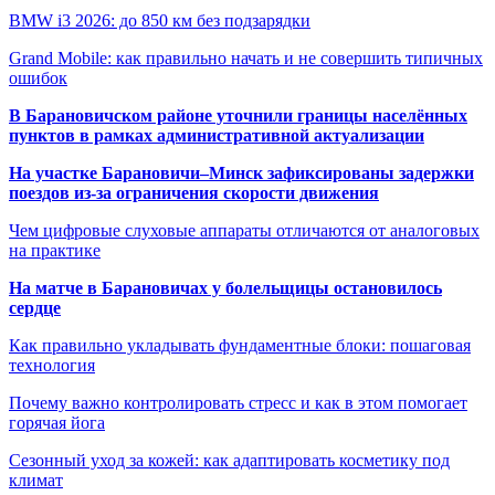
BMW i3 2026: до 850 км без подзарядки
Grand Mobile: как правильно начать и не совершить типичных
ошибок
В Барановичском районе уточнили границы населённых
пунктов в рамках административной актуализации
На участке Барановичи–Минск зафиксированы задержки
поездов из-за ограничения скорости движения
Чем цифровые слуховые аппараты отличаются от аналоговых
на практике
На матче в Барановичах у болельщицы остановилось
сердце
Как правильно укладывать фундаментные блоки: пошаговая
технология
Почему важно контролировать стресс и как в этом помогает
горячая йога
Сезонный уход за кожей: как адаптировать косметику под
климат