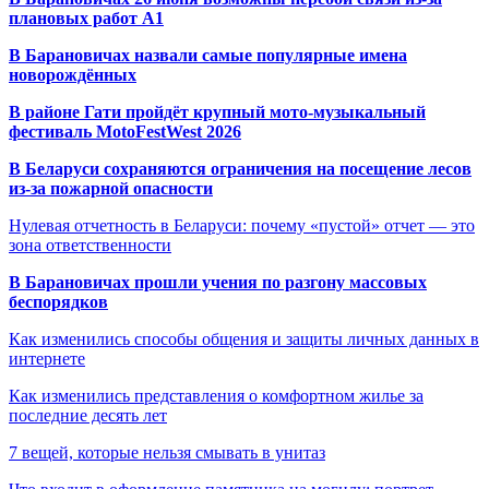
плановых работ A1
В Барановичах назвали самые популярные имена
новорождённых
В районе Гати пройдёт крупный мото-музыкальный
фестиваль MotoFestWest 2026
В Беларуси сохраняются ограничения на посещение лесов
из-за пожарной опасности
Нулевая отчетность в Беларуси: почему «пустой» отчет — это
зона ответственности
В Барановичах прошли учения по разгону массовых
беспорядков
Как изменились способы общения и защиты личных данных в
интернете
Как изменились представления о комфортном жилье за
последние десять лет
7 вещей, которые нельзя смывать в унитаз