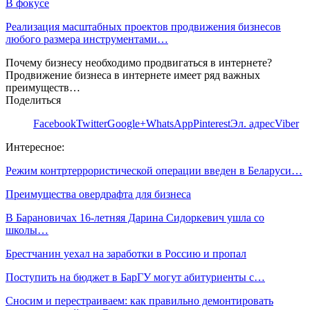
В фокусе
Реализация масштабных проектов продвижения бизнесов
любого размера инструментами…
Почему бизнесу необходимо продвигаться в интернете?
Продвижение бизнеса в интернете имеет ряд важных
преимуществ…
Поделиться
Facebook
Twitter
Google+
WhatsApp
Pinterest
Эл. адрес
Viber
Интересное:
Режим контртеррористической операции введен в Беларуси…
Преимущества овердрафта для бизнеса
В Барановичах 16-летняя Дарина Сидоркевич ушла со
школы…
Брестчанин уехал на заработки в Россию и пропал
Поступить на бюджет в БарГУ могут абитуриенты с…
Сносим и перестраиваем: как правильно демонтировать