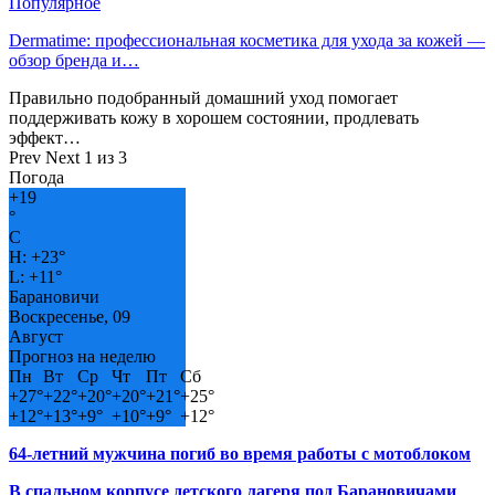
Популярное
Dermatime: профессиональная косметика для ухода за кожей —
обзор бренда и…
Правильно подобранный домашний уход помогает
поддерживать кожу в хорошем состоянии, продлевать
эффект…
Prev
Next
1 из 3
Погода
+
19
°
C
H:
+
23°
L:
+
11°
Барановичи
Воскресенье, 09
Август
Прогноз на неделю
Пн
Вт
Ср
Чт
Пт
Сб
+
27°
+
22°
+
20°
+
20°
+
21°
+
25°
+
12°
+
13°
+
9°
+
10°
+
9°
+
12°
64-летний мужчина погиб во время работы с мотоблоком
В спальном корпусе детского лагеря под Барановичами