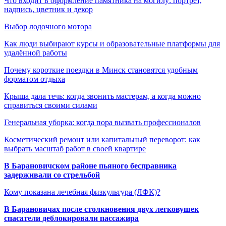
Что входит в оформление памятника на могилу: портрет,
надпись, цветник и декор
Выбор лодочного мотора
Как люди выбирают курсы и образовательные платформы для
удалённой работы
Почему короткие поездки в Минск становятся удобным
форматом отдыха
Крыша дала течь: когда звонить мастерам, а когда можно
справиться своими силами
Генеральная уборка: когда пора вызвать профессионалов
Косметический ремонт или капитальный переворот: как
выбрать масштаб работ в своей квартире
В Барановичском районе пьяного бесправника
задерживали со стрельбой
Кому показана лечебная физкультура (ЛФК)?
В Барановичах после столкновения двух легковушек
спасатели деблокировали пассажира