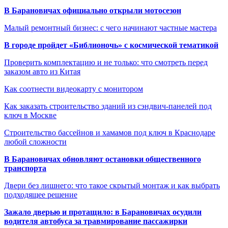
В Барановичах официально открыли мотосезон
Малый ремонтный бизнес: с чего начинают частные мастера
В городе пройдет «Библионочь» с космической тематикой
Проверить комплектацию и не только: что смотреть перед
заказом авто из Китая
Как соотнести видеокарту с монитором
Как заказать строительство зданий из сэндвич-панелей под
ключ в Москве
Строительство бассейнов и хамамов под ключ в Краснодаре
любой сложности
В Барановичах обновляют остановки общественного
транспорта
Двери без лишнего: что такое скрытый монтаж и как выбрать
подходящее решение
Зажало дверью и протащило: в Барановичах осудили
водителя автобуса за травмирование пассажирки