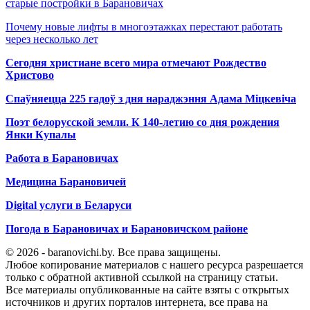
старые постройки в Барановичах
Почему новые лифты в многоэтажках перестают работать
через несколько лет
Сегодня христиане всего мира отмечают Рождество
Христово
Спаўняецца 225 гадоў з дня нараджэння Адама Міцкевіча
Поэт белорусской земли. К 140-летию со дня рождения
Янки Купалы
Работа в Барановичах
Медицина Барановичей
Digital услуги в Беларуси
Погода в Барановичах и Барановичском районе
© 2026 - baranovichi.by. Все права защищены.
Любое копирование материалов с нашего ресурса разрешается
только с обратной активной ссылкой на страницу статьи.
Все материалы опубликованные на сайте взяты с открытых
источников и других порталов интернета, все права на