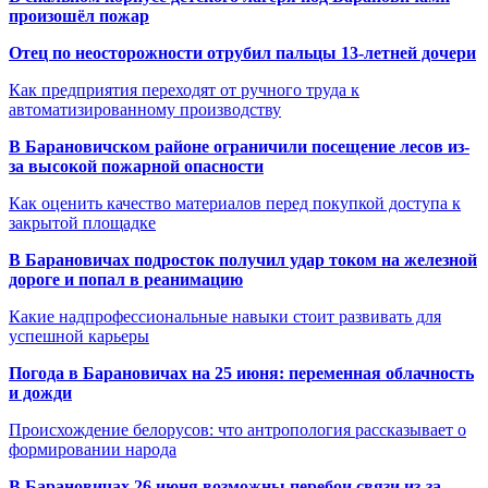
произошёл пожар
Отец по неосторожности отрубил пальцы 13-летней дочери
Как предприятия переходят от ручного труда к
автоматизированному производству
В Барановичском районе ограничили посещение лесов из-
за высокой пожарной опасности
Как оценить качество материалов перед покупкой доступа к
закрытой площадке
В Барановичах подросток получил удар током на железной
дороге и попал в реанимацию
Какие надпрофессиональные навыки стоит развивать для
успешной карьеры
Погода в Барановичах на 25 июня: переменная облачность
и дожди
Происхождение белорусов: что антропология рассказывает о
формировании народа
В Барановичах 26 июня возможны перебои связи из-за