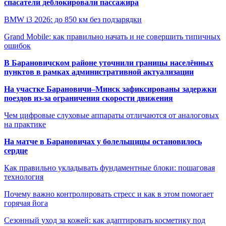
спасатели деблокировали пассажира
BMW i3 2026: до 850 км без подзарядки
Grand Mobile: как правильно начать и не совершить типичных
ошибок
В Барановичском районе уточнили границы населённых
пунктов в рамках административной актуализации
На участке Барановичи–Минск зафиксированы задержки
поездов из-за ограничения скорости движения
Чем цифровые слуховые аппараты отличаются от аналоговых
на практике
На матче в Барановичах у болельщицы остановилось
сердце
Как правильно укладывать фундаментные блоки: пошаговая
технология
Почему важно контролировать стресс и как в этом помогает
горячая йога
Сезонный уход за кожей: как адаптировать косметику под