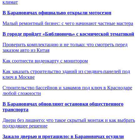
климат
В Барановичах официально открыли мотосезон
Малый ремонтный бизнес: с чего начинают частные мастера
В городе пройдет «Библионочь» с космической тематикой
Проверить комплектацию и не только: что смотреть перед
заказом авто из Китая
Как соотнести видеокарту с монитором
Как заказать строительство зданий из сэндвич-панелей под
ключ в Москве
Строительство бассейнов и хамамов под ключ в Краснодаре
любой сложности
В Барановичах обновляют остановки общественного
транспорта
Двери без лишнего: что такое скрытый монтаж и как выбрать
подходящее решение
Зажало дверью и протащило: в Барановичах осудили