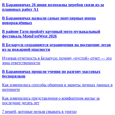
В Барановичах 26 июня возможны перебои связи из-за
плановых работ A1
В Барановичах назвали самые популярные имена
новорождённых
В районе Гати пройдёт крупный мото-музыкальный
фестиваль MotoFestWest 2026
В Беларуси сохраняются ограничения на посещение лесов
из-за пожарной опасности
Нулевая отчетность в Беларуси: почему «пустой» отчет — это
зона ответственности
В Барановичах прошли учения по разгону массовых
беспорядков
Как изменились способы общения и защиты личных данных в
интернете
Как изменились представления о комфортном жилье за
последние десять лет
7 вещей, которые нельзя смывать в унитаз