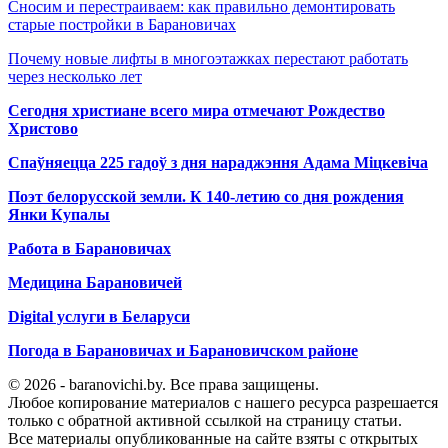
Сносим и перестраиваем: как правильно демонтировать
старые постройки в Барановичах
Почему новые лифты в многоэтажках перестают работать
через несколько лет
Сегодня христиане всего мира отмечают Рождество
Христово
Спаўняецца 225 гадоў з дня нараджэння Адама Міцкевіча
Поэт белорусской земли. К 140-летию со дня рождения
Янки Купалы
Работа в Барановичах
Медицина Барановичей
Digital услуги в Беларуси
Погода в Барановичах и Барановичском районе
© 2026 - baranovichi.by. Все права защищены.
Любое копирование материалов с нашего ресурса разрешается
только с обратной активной ссылкой на страницу статьи.
Все материалы опубликованные на сайте взяты с открытых