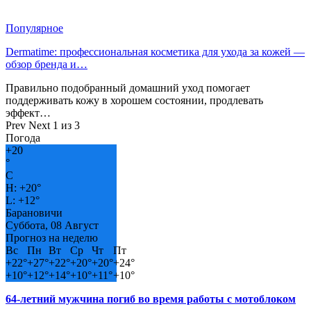
Популярное
Dermatime: профессиональная косметика для ухода за кожей —
обзор бренда и…
Правильно подобранный домашний уход помогает
поддерживать кожу в хорошем состоянии, продлевать
эффект…
Prev
Next
1 из 3
Погода
+
20
°
C
H:
+
20°
L:
+
12°
Барановичи
Суббота, 08 Август
Прогноз на неделю
Вс
Пн
Вт
Ср
Чт
Пт
+
22°
+
27°
+
22°
+
20°
+
20°
+
24°
+
10°
+
12°
+
14°
+
10°
+
11°
+
10°
64-летний мужчина погиб во время работы с мотоблоком