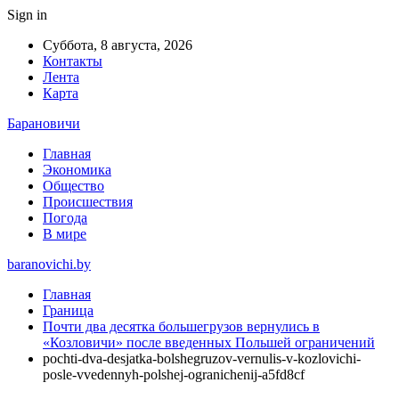
Sign in
Суббота, 8 августа, 2026
Контакты
Лента
Карта
Барановичи
Главная
Экономика
Общество
Происшествия
Погода
В мире
baranovichi.by
Главная
Граница
Почти два десятка большегрузов вернулись в
«Козловичи» после введенных Польшей ограничений
pochti-dva-desjatka-bolshegruzov-vernulis-v-kozlovichi-
posle-vvedennyh-polshej-ogranichenij-a5fd8cf