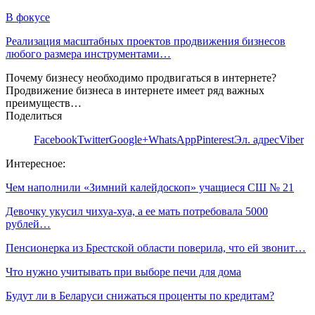
В фокусе
Реализация масштабных проектов продвижения бизнесов
любого размера инструментами…
Почему бизнесу необходимо продвигаться в интернете?
Продвижение бизнеса в интернете имеет ряд важных
преимуществ…
Поделиться
Facebook
Twitter
Google+
WhatsApp
Pinterest
Эл. адрес
Viber
Интересное:
Чем наполнили «Зимний калейдоскоп» учащиеся СШ № 21
Девочку укусил чихуа-хуа, а ее мать потребовала 5000
рублей…
Пенсионерка из Брестской области поверила, что ей звонит…
Что нужно учитывать при выборе печи для дома
Будут ли в Беларуси снижаться проценты по кредитам?