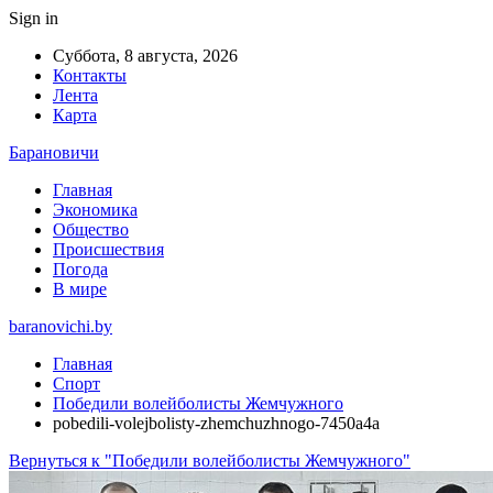
Sign in
Суббота, 8 августа, 2026
Контакты
Лента
Карта
Барановичи
Главная
Экономика
Общество
Происшествия
Погода
В мире
baranovichi.by
Главная
Спорт
Победили волейболисты Жемчужного
pobedili-volejbolisty-zhemchuzhnogo-7450a4a
Вернуться к "Победили волейболисты Жемчужного"