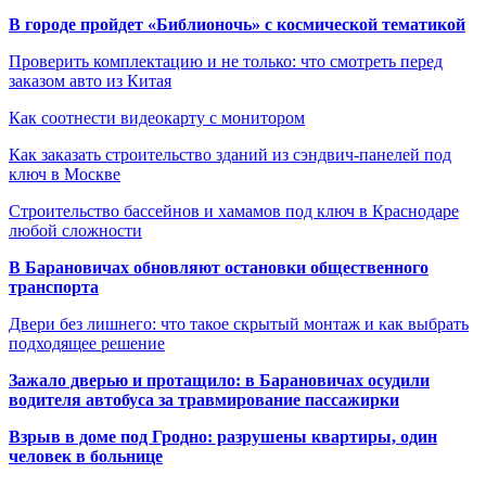
В городе пройдет «Библионочь» с космической тематикой
Проверить комплектацию и не только: что смотреть перед
заказом авто из Китая
Как соотнести видеокарту с монитором
Как заказать строительство зданий из сэндвич-панелей под
ключ в Москве
Строительство бассейнов и хамамов под ключ в Краснодаре
любой сложности
В Барановичах обновляют остановки общественного
транспорта
Двери без лишнего: что такое скрытый монтаж и как выбрать
подходящее решение
Зажало дверью и протащило: в Барановичах осудили
водителя автобуса за травмирование пассажирки
Взрыв в доме под Гродно: разрушены квартиры, один
человек в больнице