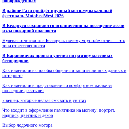
новорождённых
В районе Гати пройдёт крупный мото-музыкальный
фестиваль MotoFestWest 2026
В Беларуси сохраняются ограничения на посещение лесов
из-за пожарной опасности
Нулевая отчетность в Беларуси: почему «пустой» отчет — это
зона ответственности
В Барановичах прошли учения по разгону массовых
беспорядков
Как изменились способы общения и защиты личных данных в
интернете
Как изменились представления о комфортном жилье за
последние десять лет
7 вещей, которые нельзя смывать в унитаз
Что входит в оформление памятника на могилу: портрет,
надпись, цветник и декор
Выбор лодочного мотора