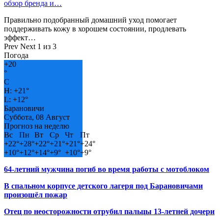
обзор бренда и…
Правильно подобранный домашний уход помогает
поддерживать кожу в хорошем состоянии, продлевать
эффект…
Prev
Next
1 из 3
Погода
+
20
°
C
H:
+
21°
L:
+
12°
Барановичи
Суббота, 08 Август
Прогноз на неделю
Вс
Пн
Вт
Ср
Чт
Пт
+
22°
+
28°
+
22°
+
21°
+
21°
+
24°
+
10°
+
12°
+
14°
+
9°
+
10°
+
9°
64-летний мужчина погиб во время работы с мотоблоком
В спальном корпусе детского лагеря под Барановичами
произошёл пожар
Отец по неосторожности отрубил пальцы 13-летней дочери