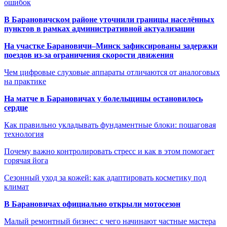
ошибок
В Барановичском районе уточнили границы населённых
пунктов в рамках административной актуализации
На участке Барановичи–Минск зафиксированы задержки
поездов из-за ограничения скорости движения
Чем цифровые слуховые аппараты отличаются от аналоговых
на практике
На матче в Барановичах у болельщицы остановилось
сердце
Как правильно укладывать фундаментные блоки: пошаговая
технология
Почему важно контролировать стресс и как в этом помогает
горячая йога
Сезонный уход за кожей: как адаптировать косметику под
климат
В Барановичах официально открыли мотосезон
Малый ремонтный бизнес: с чего начинают частные мастера