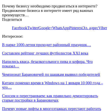
Почему бизнесу необходимо продвигаться в интернете?
Продвижение бизнеса в интернете имеет ряд важных
преимуществ…
Поделиться
Facebook
Twitter
Google+
WhatsApp
Pinterest
Эл. адрес
Viber
Интересное:
В парке 1000-летия проходит районный праздник…
Составлен рейтинг лучших футболистов XXI века
Напились кваса, безалкогольного пива и кефира. Что
показал…
Чемпионат Барановичей по шашкам выявил победителей
Китаец поменял время в Windows на 1 января 10 000 года –
что…
Сносим и перестраиваем: как правильно демонтировать
старые постройки в Барановичах
Почему новые лифты в многоэтажках перестают работать