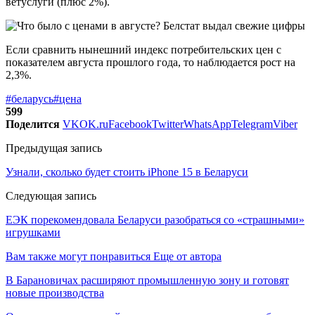
ветуслуги (плюс 2%).
Если сравнить нынешний индекс потребительских цен с
показателем августа прошлого года, то наблюдается рост на
2,3%.
#беларусь
#цена
599
Поделится
VK
OK.ru
Facebook
Twitter
WhatsApp
Telegram
Viber
Предыдущая запись
Узнали, сколько будет стоить iPhone 15 в Беларуси
Следующая запись
ЕЭК порекомендовала Беларуси разобраться со «страшными»
игрушками
Вам также могут понравиться
Еще от автора
В Барановичах расширяют промышленную зону и готовят
новые производства