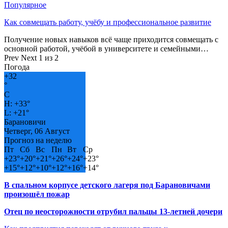
Популярное
Как совмещать работу, учёбу и профессиональное развитие
Получение новых навыков всё чаще приходится совмещать с
основной работой, учёбой в университете и семейными…
Prev
Next
1 из 2
Погода
+
32
°
C
H:
+
33°
L:
+
21°
Барановичи
Четверг, 06 Август
Прогноз на неделю
Пт
Сб
Вс
Пн
Вт
Ср
+
23°
+
20°
+
21°
+
26°
+
24°
+
23°
+
15°
+
12°
+
10°
+
12°
+
16°
+
14°
В спальном корпусе детского лагеря под Барановичами
произошёл пожар
Отец по неосторожности отрубил пальцы 13-летней дочери