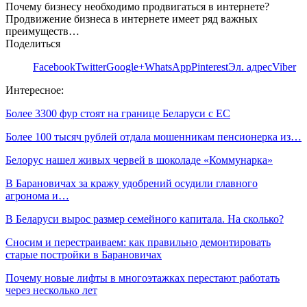
Почему бизнесу необходимо продвигаться в интернете?
Продвижение бизнеса в интернете имеет ряд важных
преимуществ…
Поделиться
Facebook
Twitter
Google+
WhatsApp
Pinterest
Эл. адрес
Viber
Интересное:
Более 3300 фур стоят на границе Беларуси с ЕС
Более 100 тысяч рублей отдала мошенникам пенсионерка из…
Белорус нашел живых червей в шоколаде «Коммунарка»
В Барановичах за кражу удобрений осудили главного
агронома и…
В Беларуси вырос размер семейного капитала. На сколько?
Сносим и перестраиваем: как правильно демонтировать
старые постройки в Барановичах
Почему новые лифты в многоэтажках перестают работать
через несколько лет