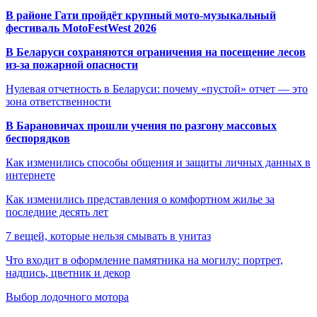
В районе Гати пройдёт крупный мото-музыкальный
фестиваль MotoFestWest 2026
В Беларуси сохраняются ограничения на посещение лесов
из-за пожарной опасности
Нулевая отчетность в Беларуси: почему «пустой» отчет — это
зона ответственности
В Барановичах прошли учения по разгону массовых
беспорядков
Как изменились способы общения и защиты личных данных в
интернете
Как изменились представления о комфортном жилье за
последние десять лет
7 вещей, которые нельзя смывать в унитаз
Что входит в оформление памятника на могилу: портрет,
надпись, цветник и декор
Выбор лодочного мотора