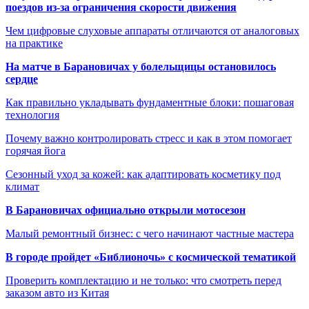
поездов из-за ограничения скорости движения
Чем цифровые слуховые аппараты отличаются от аналоговых
на практике
На матче в Барановичах у болельщицы остановилось
сердце
Как правильно укладывать фундаментные блоки: пошаговая
технология
Почему важно контролировать стресс и как в этом помогает
горячая йога
Сезонный уход за кожей: как адаптировать косметику под
климат
В Барановичах официально открыли мотосезон
Малый ремонтный бизнес: с чего начинают частные мастера
В городе пройдет «Библионочь» с космической тематикой
Проверить комплектацию и не только: что смотреть перед
заказом авто из Китая