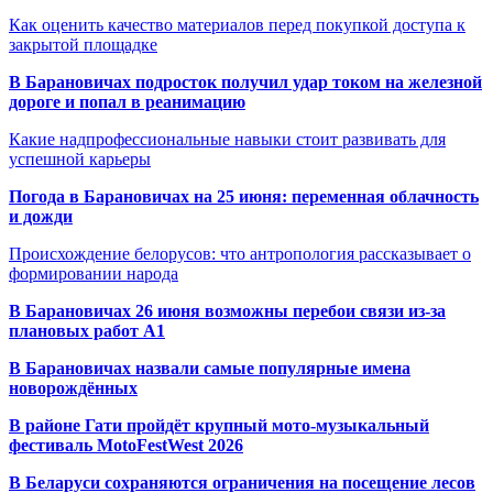
Как оценить качество материалов перед покупкой доступа к
закрытой площадке
В Барановичах подросток получил удар током на железной
дороге и попал в реанимацию
Какие надпрофессиональные навыки стоит развивать для
успешной карьеры
Погода в Барановичах на 25 июня: переменная облачность
и дожди
Происхождение белорусов: что антропология рассказывает о
формировании народа
В Барановичах 26 июня возможны перебои связи из-за
плановых работ A1
В Барановичах назвали самые популярные имена
новорождённых
В районе Гати пройдёт крупный мото-музыкальный
фестиваль MotoFestWest 2026
В Беларуси сохраняются ограничения на посещение лесов