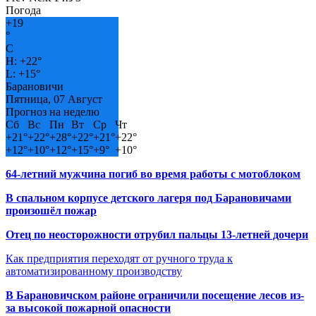
Погода
+
19
°
C
H:
+
22°
L:
+
15°
Барановичи
Пятница, 07 Август
Прогноз на неделю
Сб
Вс
Пн
Вт
Ср
Чт
+
21°
+
22°
+
28°
+
22°
+
21°
+
22°
+
12°
+
10°
+
12°
+
15°
+
9°
+
10°
64-летний мужчина погиб во время работы с мотоблоком
В спальном корпусе детского лагеря под Барановичами
произошёл пожар
Отец по неосторожности отрубил пальцы 13-летней дочери
Как предприятия переходят от ручного труда к
автоматизированному производству
В Барановичском районе ограничили посещение лесов из-
за высокой пожарной опасности