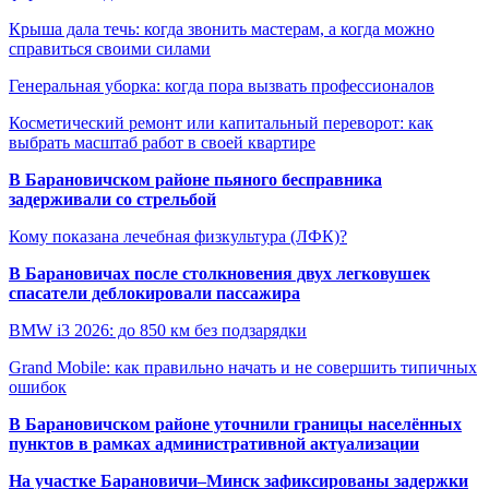
Крыша дала течь: когда звонить мастерам, а когда можно
справиться своими силами
Генеральная уборка: когда пора вызвать профессионалов
Косметический ремонт или капитальный переворот: как
выбрать масштаб работ в своей квартире
В Барановичском районе пьяного бесправника
задерживали со стрельбой
Кому показана лечебная физкультура (ЛФК)?
В Барановичах после столкновения двух легковушек
спасатели деблокировали пассажира
BMW i3 2026: до 850 км без подзарядки
Grand Mobile: как правильно начать и не совершить типичных
ошибок
В Барановичском районе уточнили границы населённых
пунктов в рамках административной актуализации
На участке Барановичи–Минск зафиксированы задержки