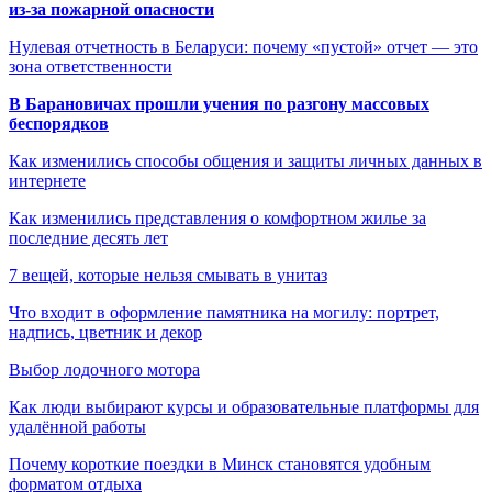
из-за пожарной опасности
Нулевая отчетность в Беларуси: почему «пустой» отчет — это
зона ответственности
В Барановичах прошли учения по разгону массовых
беспорядков
Как изменились способы общения и защиты личных данных в
интернете
Как изменились представления о комфортном жилье за
последние десять лет
7 вещей, которые нельзя смывать в унитаз
Что входит в оформление памятника на могилу: портрет,
надпись, цветник и декор
Выбор лодочного мотора
Как люди выбирают курсы и образовательные платформы для
удалённой работы
Почему короткие поездки в Минск становятся удобным
форматом отдыха