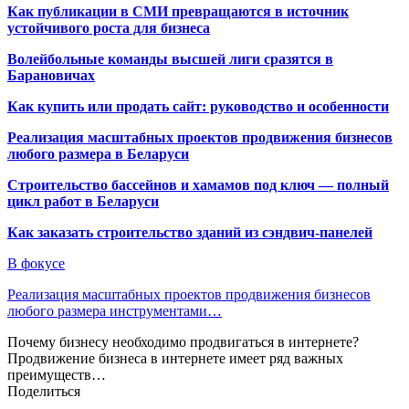
Как публикации в СМИ превращаются в источник
устойчивого роста для бизнеса
Волейбольные команды высшей лиги сразятся в
Барановичах
Как купить или продать сайт: руководство и особенности
Реализация масштабных проектов продвижения бизнесов
любого размера в Беларуси
Строительство бассейнов и хамамов под ключ — полный
цикл работ в Беларуси
Как заказать строительство зданий из сэндвич-панелей
В фокусе
Реализация масштабных проектов продвижения бизнесов
любого размера инструментами…
Почему бизнесу необходимо продвигаться в интернете?
Продвижение бизнеса в интернете имеет ряд важных
преимуществ…
Поделиться