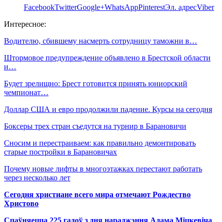
Facebook
Twitter
Google+
WhatsApp
Pinterest
Эл. адрес
Viber
Интересное:
Водителю, сбившему насмерть сотрудницу таможни в…
Штормовое предупреждение объявлено в Брестской области
и…
Будет зрелищно: Брест готовится принять юниорский
чемпионат…
Доллар США и евро продолжили падение. Курсы на сегодня
Боксеры трех стран съедутся на турнир в Барановичи
Сносим и перестраиваем: как правильно демонтировать
старые постройки в Барановичах
Почему новые лифты в многоэтажках перестают работать
через несколько лет
Сегодня христиане всего мира отмечают Рождество
Христово
Спаўняецца 225 гадоў з дня нараджэння Адама Міцкевіча