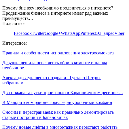
Почему бизнесу необходимо продвигаться в интернете?
Продвижение бизнеса в интернете имеет ряд важных
преимуществ…
Поделиться
Facebook
Twitter
Google+
WhatsApp
Pinterest
Эл. адрес
Viber
Интересное:
Правила и особенности использования электросамоката
Девушка решила переклеить обои в комнате и нашла
необычное…
Александр Лукашенко поздравил Густаво Петро с
избранием…
Два пожара за сутки произошло в Барановичском регионе:…
В Малоритском районе горел зерноуборочный комбайн
Сносим и перестраиваем: как правильно демонтировать
старые постройки в Барановичах
Почему новые лифты в многоэтажках перестают работать