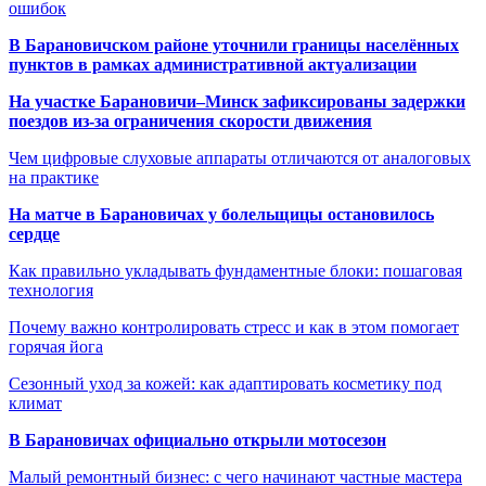
ошибок
В Барановичском районе уточнили границы населённых
пунктов в рамках административной актуализации
На участке Барановичи–Минск зафиксированы задержки
поездов из-за ограничения скорости движения
Чем цифровые слуховые аппараты отличаются от аналоговых
на практике
На матче в Барановичах у болельщицы остановилось
сердце
Как правильно укладывать фундаментные блоки: пошаговая
технология
Почему важно контролировать стресс и как в этом помогает
горячая йога
Сезонный уход за кожей: как адаптировать косметику под
климат
В Барановичах официально открыли мотосезон
Малый ремонтный бизнес: с чего начинают частные мастера