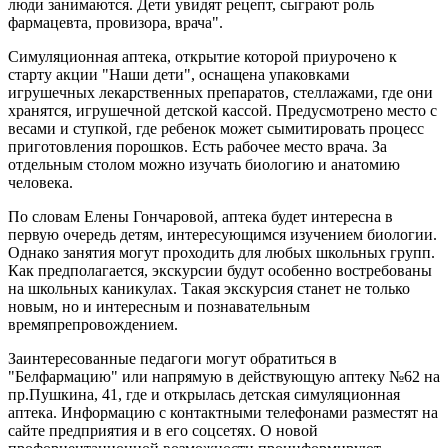
люди занимаются. Дети увидят рецепт, сыграют роль
фармацевта, провизора, врача".
Симуляционная аптека, открытие которой приурочено к
старту акции "Наши дети", оснащена упаковками
игрушечных лекарственных препаратов, стеллажами, где они
хранятся, игрушечной детской кассой. Предусмотрено место с
весами и ступкой, где ребенок может сымитировать процесс
приготовления порошков. Есть рабочее место врача. За
отдельным столом можно изучать биологию и анатомию
человека.
По словам Елены Гончаровой, аптека будет интересна в
первую очередь детям, интересующимся изучением биологии.
Однако занятия могут проходить для любых школьных групп.
Как предполагается, экскурсии будут особенно востребованы
на школьных каникулах. Такая экскурсия станет не только
новым, но и интересным и познавательным
времяпрепровождением.
Заинтересованные педагоги могут обратиться в
"Белфармацию" или напрямую в действующую аптеку №62 на
пр.Пушкина, 41, где и открылась детская симуляционная
аптека. Информацию с контактными телефонами разместят на
сайте предприятия и в его соцсетях. О новой