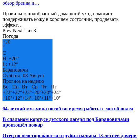
обзор бренда и…
Правильно подобранный домашний уход помогает
поддерживать кожу в хорошем состоянии, продлевать
эффект…
Prev
Next
1 из 3
Погода
+
20
°
C
H:
+
20°
L:
+
12°
Барановичи
Суббота, 08 Август
Прогноз на неделю
Вс
Пн
Вт
Ср
Чт
Пт
+
22°
+
27°
+
22°
+
20°
+
20°
+
24°
+
10°
+
12°
+
14°
+
10°
+
11°
+
10°
64-летний мужчина погиб во время работы с мотоблоком
В спальном корпусе детского лагеря под Барановичами
произошёл пожар
Отец по неосторожности отрубил пальцы 13-летней дочери