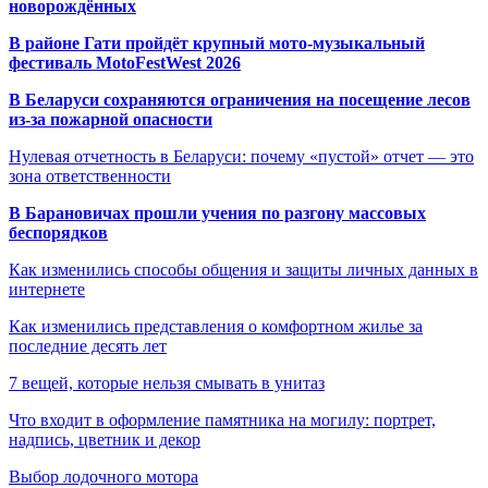
новорождённых
В районе Гати пройдёт крупный мото-музыкальный
фестиваль MotoFestWest 2026
В Беларуси сохраняются ограничения на посещение лесов
из-за пожарной опасности
Нулевая отчетность в Беларуси: почему «пустой» отчет — это
зона ответственности
В Барановичах прошли учения по разгону массовых
беспорядков
Как изменились способы общения и защиты личных данных в
интернете
Как изменились представления о комфортном жилье за
последние десять лет
7 вещей, которые нельзя смывать в унитаз
Что входит в оформление памятника на могилу: портрет,
надпись, цветник и декор
Выбор лодочного мотора