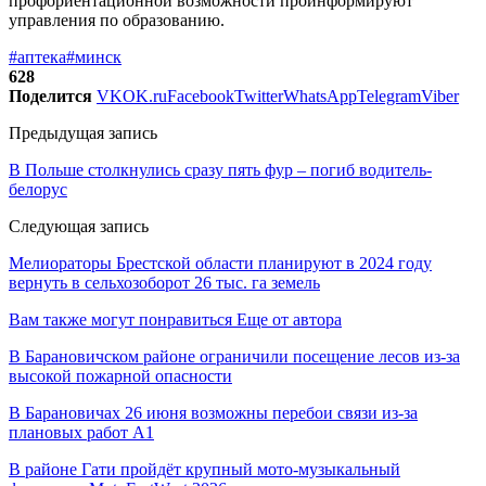
профориентационной возможности проинформируют
управления по образованию.
#аптека
#минск
628
Поделится
VK
OK.ru
Facebook
Twitter
WhatsApp
Telegram
Viber
Предыдущая запись
В Польше столкнулись сразу пять фур – погиб водитель-
белорус
Следующая запись
Мелиораторы Брестской области планируют в 2024 году
вернуть в сельхозоборот 26 тыс. га земель
Вам также могут понравиться
Еще от автора
В Барановичском районе ограничили посещение лесов из-за
высокой пожарной опасности
В Барановичах 26 июня возможны перебои связи из-за
плановых работ A1
В районе Гати пройдёт крупный мото-музыкальный