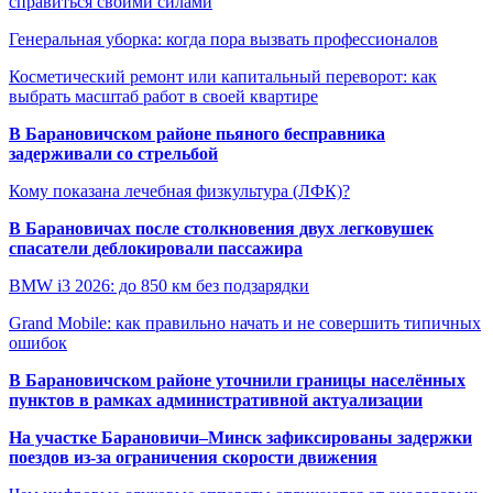
справиться своими силами
Генеральная уборка: когда пора вызвать профессионалов
Косметический ремонт или капитальный переворот: как
выбрать масштаб работ в своей квартире
В Барановичском районе пьяного бесправника
задерживали со стрельбой
Кому показана лечебная физкультура (ЛФК)?
В Барановичах после столкновения двух легковушек
спасатели деблокировали пассажира
BMW i3 2026: до 850 км без подзарядки
Grand Mobile: как правильно начать и не совершить типичных
ошибок
В Барановичском районе уточнили границы населённых
пунктов в рамках административной актуализации
На участке Барановичи–Минск зафиксированы задержки
поездов из-за ограничения скорости движения