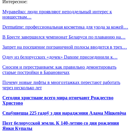
Интересное:
Муравейко: люди проявляют неподдельный интерес к
новшествам…
Dermatime: профессиональная косметика для ухода за кожей…
В Бресте завершился чемпионат Беларуси по плаванию на…
Запрет на посещение пограничной полосы вводится в трех…
Одну из белорусских «дочек» Danone присоединили к…
Сносим и перестраиваем: как правильно демонтировать
старые постройки в Барановичах
Почему новые лифты в многоэтажках перестают работать
через несколько лет
Сегодня христиане всего мира отмечают Рождество
Христово
Спаўняецца 225 гадоў з дня нараджэння Адама Міцкевіча
Поэт белорусской земли. К 140-летию со дня рождения
Янки Купалы