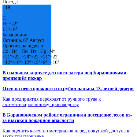
Погода
+
19
°
C
H:
+
22°
L:
+
16°
Барановичи
Пятница, 07 Август
Прогноз на неделю
Сб
Вс
Пн
Вт
Ср
Чт
+
21°
+
22°
+
28°
+
22°
+
21°
+
22°
+
12°
+
10°
+
12°
+
15°
+
9°
+
10°
В спальном корпусе детского лагеря под Барановичами
произошёл пожар
Отец по неосторожности отрубил пальцы 13-летней дочери
Как предприятия переходят от ручного труда к
автоматизированному производству
В Барановичском районе ограничили посещение лесов из-
за высокой пожарной опасности
Как оценить качество материалов перед покупкой доступа к
закрытой площадке