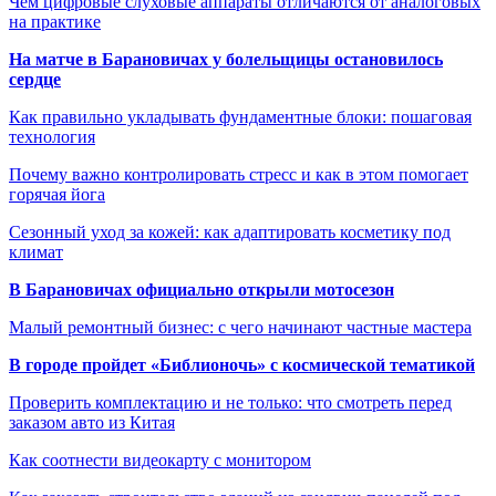
Чем цифровые слуховые аппараты отличаются от аналоговых
на практике
На матче в Барановичах у болельщицы остановилось
сердце
Как правильно укладывать фундаментные блоки: пошаговая
технология
Почему важно контролировать стресс и как в этом помогает
горячая йога
Сезонный уход за кожей: как адаптировать косметику под
климат
В Барановичах официально открыли мотосезон
Малый ремонтный бизнес: с чего начинают частные мастера
В городе пройдет «Библионочь» с космической тематикой
Проверить комплектацию и не только: что смотреть перед
заказом авто из Китая
Как соотнести видеокарту с монитором