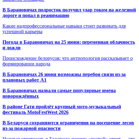
В Барановичах подросток получил удар током на железной
дороге и попал в реанимацию
Какие надпрофессиональные навыки стоит развивать для
успешной карьеры
Погода в Барановичах на 25 июня: переменная облачность
и дожди
Происхождение белорусов: что антропология рассказывает о
формировании народа
В Барановичах 26 июня возможны перебои связи из-за
плановых работ A1
В Барановичах назвали самые популярные имена
новорождённых
В районе Гати пройдёт крупный мото-музыкальный
фестиваль MotoFestWest 2026
В Беларуси сохраняются ограничения на посещение лесов
из-за пожарной опасности
Нулевая отчетность в Беларуси: почему «пустой» отчет — это