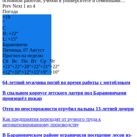
основной работой, учёбой в университете и семейными…
Prev
Next
1 из 4
Погода
+
19
°
C
H:
+
22°
L:
+
15°
Барановичи
Пятница, 07 Август
Прогноз на неделю
Сб
Вс
Пн
Вт
Ср
Чт
+
21°
+
22°
+
28°
+
22°
+
21°
+
22°
+
12°
+
10°
+
12°
+
15°
+
9°
+
10°
64-летний мужчина погиб во время работы с мотоблоком
В спальном корпусе детского лагеря под Барановичами
произошёл пожар
Отец по неосторожности отрубил пальцы 13-летней дочери
Как предприятия переходят от ручного труда к
автоматизированному производству
В Барановичском районе ограничили посещение лесов из-