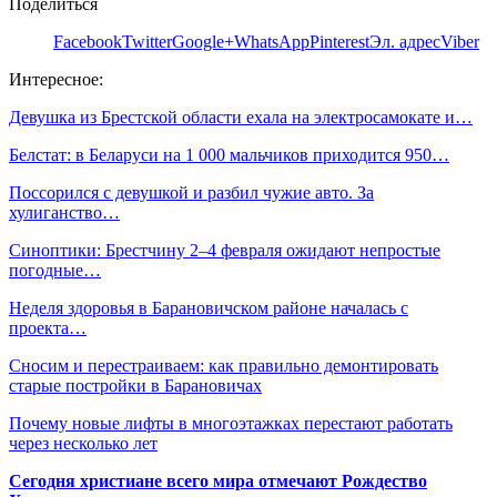
Поделиться
Facebook
Twitter
Google+
WhatsApp
Pinterest
Эл. адрес
Viber
Интересное:
Девушка из Брестской области ехала на электросамокате и…
Белстат: в Беларуси на 1 000 мальчиков приходится 950…
Поссорился с девушкой и разбил чужие авто. За
хулиганство…
Синоптики: Брестчину 2–4 февраля ожидают непростые
погодные…
Неделя здоровья в Барановичском районе началась с
проекта…
Сносим и перестраиваем: как правильно демонтировать
старые постройки в Барановичах
Почему новые лифты в многоэтажках перестают работать
через несколько лет
Сегодня христиане всего мира отмечают Рождество