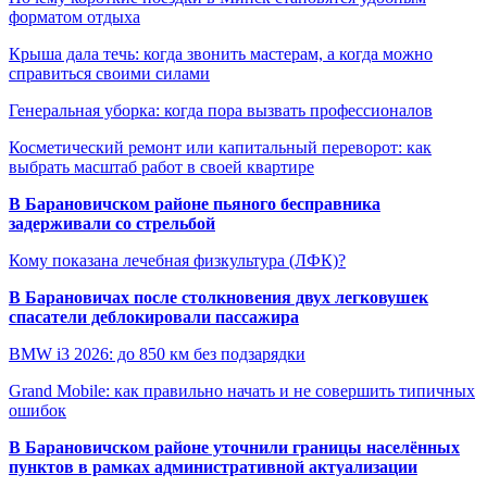
форматом отдыха
Крыша дала течь: когда звонить мастерам, а когда можно
справиться своими силами
Генеральная уборка: когда пора вызвать профессионалов
Косметический ремонт или капитальный переворот: как
выбрать масштаб работ в своей квартире
В Барановичском районе пьяного бесправника
задерживали со стрельбой
Кому показана лечебная физкультура (ЛФК)?
В Барановичах после столкновения двух легковушек
спасатели деблокировали пассажира
BMW i3 2026: до 850 км без подзарядки
Grand Mobile: как правильно начать и не совершить типичных
ошибок
В Барановичском районе уточнили границы населённых
пунктов в рамках административной актуализации