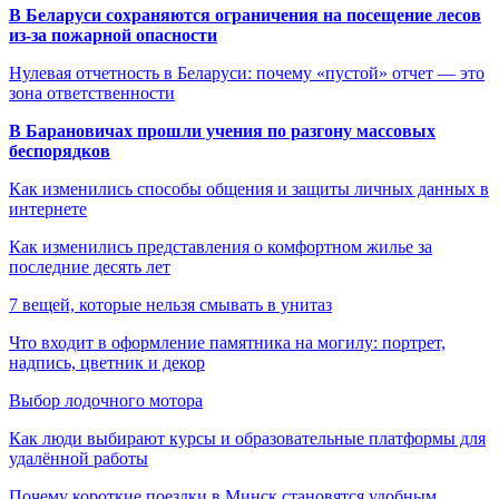
В Беларуси сохраняются ограничения на посещение лесов
из-за пожарной опасности
Нулевая отчетность в Беларуси: почему «пустой» отчет — это
зона ответственности
В Барановичах прошли учения по разгону массовых
беспорядков
Как изменились способы общения и защиты личных данных в
интернете
Как изменились представления о комфортном жилье за
последние десять лет
7 вещей, которые нельзя смывать в унитаз
Что входит в оформление памятника на могилу: портрет,
надпись, цветник и декор
Выбор лодочного мотора
Как люди выбирают курсы и образовательные платформы для
удалённой работы
Почему короткие поездки в Минск становятся удобным