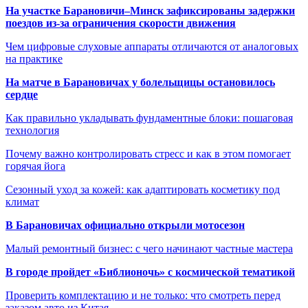
На участке Барановичи–Минск зафиксированы задержки
поездов из-за ограничения скорости движения
Чем цифровые слуховые аппараты отличаются от аналоговых
на практике
На матче в Барановичах у болельщицы остановилось
сердце
Как правильно укладывать фундаментные блоки: пошаговая
технология
Почему важно контролировать стресс и как в этом помогает
горячая йога
Сезонный уход за кожей: как адаптировать косметику под
климат
В Барановичах официально открыли мотосезон
Малый ремонтный бизнес: с чего начинают частные мастера
В городе пройдет «Библионочь» с космической тематикой
Проверить комплектацию и не только: что смотреть перед
заказом авто из Китая