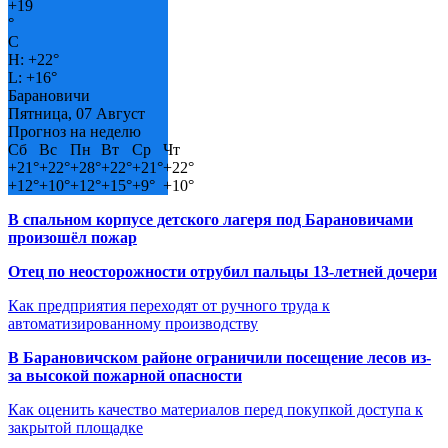
+
19
°
C
H:
+
22°
L:
+
16°
Барановичи
Пятница, 07 Август
Прогноз на неделю
Сб
Вс
Пн
Вт
Ср
Чт
+
21°
+
22°
+
28°
+
22°
+
21°
+
22°
+
12°
+
10°
+
12°
+
15°
+
9°
+
10°
В спальном корпусе детского лагеря под Барановичами
произошёл пожар
Отец по неосторожности отрубил пальцы 13-летней дочери
Как предприятия переходят от ручного труда к
автоматизированному производству
В Барановичском районе ограничили посещение лесов из-
за высокой пожарной опасности
Как оценить качество материалов перед покупкой доступа к
закрытой площадке