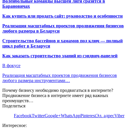
Волейбольные команды высшей лиги сразятся в
Барановичах
Как купить или продать сайт: руководство и особенности
Реализация масштабных проектов продвижения бизнесов
любого размера в Беларуси
Строительство бассейнов и хамамов под ключ — полный
цикл работ в Беларуси
Как заказать строительство зданий из сэндвич-панелей
В фокусе
Реализация масштабных проектов продвижения бизнесов
любого размера инструментами…
Почему бизнесу необходимо продвигаться в интернете?
Продвижение бизнеса в интернете имеет ряд важных
преимуществ…
Поделиться
Facebook
Twitter
Google+
WhatsApp
Pinterest
Эл. адрес
Viber
Интересное: