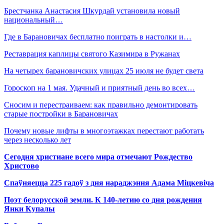
Брестчанка Анастасия Шкурдай установила новый
национальный…
Где в Барановичах бесплатно поиграть в настолки и…
Реставрация каплицы святого Казимира в Ружанах
На четырех барановичских улицах 25 июля не будет света
Гороскоп на 1 мая. Удачный и приятный день во всех…
Сносим и перестраиваем: как правильно демонтировать
старые постройки в Барановичах
Почему новые лифты в многоэтажках перестают работать
через несколько лет
Сегодня христиане всего мира отмечают Рождество
Христово
Спаўняецца 225 гадоў з дня нараджэння Адама Міцкевіча
Поэт белорусской земли. К 140-летию со дня рождения
Янки Купалы