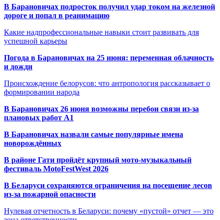
В Барановичах подросток получил удар током на железной
дороге и попал в реанимацию
Какие надпрофессиональные навыки стоит развивать для
успешной карьеры
Погода в Барановичах на 25 июня: переменная облачность
и дожди
Происхождение белорусов: что антропология рассказывает о
формировании народа
В Барановичах 26 июня возможны перебои связи из-за
плановых работ A1
В Барановичах назвали самые популярные имена
новорождённых
В районе Гати пройдёт крупный мото-музыкальный
фестиваль MotoFestWest 2026
В Беларуси сохраняются ограничения на посещение лесов
из-за пожарной опасности
Нулевая отчетность в Беларуси: почему «пустой» отчет — это
зона ответственности