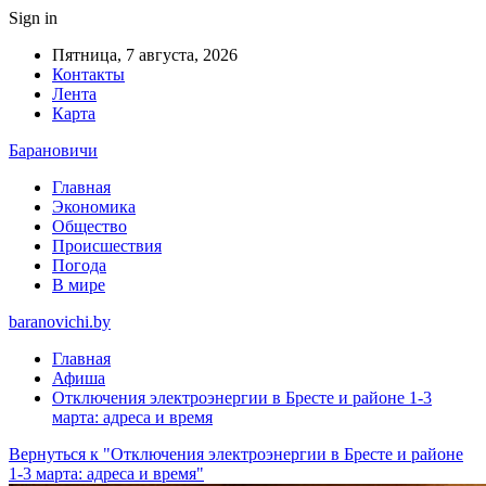
Sign in
Пятница, 7 августа, 2026
Контакты
Лента
Карта
Барановичи
Главная
Экономика
Общество
Происшествия
Погода
В мире
baranovichi.by
Главная
Афиша
Отключения электроэнергии в Бресте и районе 1-3
марта: адреса и время
Вернуться к "Отключения электроэнергии в Бресте и районе
1-3 марта: адреса и время"