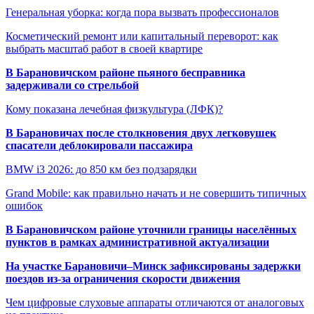
Генеральная уборка: когда пора вызвать профессионалов
Косметический ремонт или капитальный переворот: как
выбрать масштаб работ в своей квартире
В Барановичском районе пьяного бесправника
задерживали со стрельбой
Кому показана лечебная физкультура (ЛФК)?
В Барановичах после столкновения двух легковушек
спасатели деблокировали пассажира
BMW i3 2026: до 850 км без подзарядки
Grand Mobile: как правильно начать и не совершить типичных
ошибок
В Барановичском районе уточнили границы населённых
пунктов в рамках административной актуализации
На участке Барановичи–Минск зафиксированы задержки
поездов из-за ограничения скорости движения
Чем цифровые слуховые аппараты отличаются от аналоговых