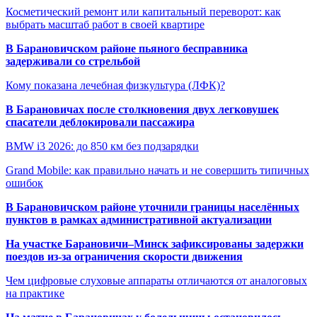
Косметический ремонт или капитальный переворот: как
выбрать масштаб работ в своей квартире
В Барановичском районе пьяного бесправника
задерживали со стрельбой
Кому показана лечебная физкультура (ЛФК)?
В Барановичах после столкновения двух легковушек
спасатели деблокировали пассажира
BMW i3 2026: до 850 км без подзарядки
Grand Mobile: как правильно начать и не совершить типичных
ошибок
В Барановичском районе уточнили границы населённых
пунктов в рамках административной актуализации
На участке Барановичи–Минск зафиксированы задержки
поездов из-за ограничения скорости движения
Чем цифровые слуховые аппараты отличаются от аналоговых
на практике