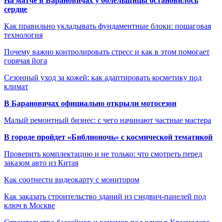
На матче в Барановичах у болельщицы остановилось
сердце
Как правильно укладывать фундаментные блоки: пошаговая
технология
Почему важно контролировать стресс и как в этом помогает
горячая йога
Сезонный уход за кожей: как адаптировать косметику под
климат
В Барановичах официально открыли мотосезон
Малый ремонтный бизнес: с чего начинают частные мастера
В городе пройдет «Библионочь» с космической тематикой
Проверить комплектацию и не только: что смотреть перед
заказом авто из Китая
Как соотнести видеокарту с монитором
Как заказать строительство зданий из сэндвич-панелей под
ключ в Москве