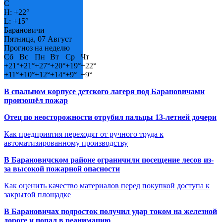
C
H:
+
22°
L:
+
15°
Барановичи
Пятница, 07 Август
Прогноз на неделю
Сб
Вс
Пн
Вт
Ср
Чт
+
21°
+
21°
+
27°
+
20°
+
19°
+
22°
+
11°
+
10°
+
12°
+
14°
+
9°
+
9°
В спальном корпусе детского лагеря под Барановичами
произошёл пожар
Отец по неосторожности отрубил пальцы 13-летней дочери
Как предприятия переходят от ручного труда к
автоматизированному производству
В Барановичском районе ограничили посещение лесов из-
за высокой пожарной опасности
Как оценить качество материалов перед покупкой доступа к
закрытой площадке
В Барановичах подросток получил удар током на железной
дороге и попал в реанимацию