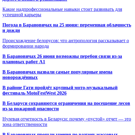
Какие надпрофессиональные навыки стоит развивать для
успешной карьеры
Погода в Барановичах на 25 июня: переменная облачность
и дожди
Происхождение белорусов: что антропология рассказывает о
формировании народа
В Барановичах 26 июня возможны перебои связи из-за
плановых работ A1
В Барановичах назвали самые популярные имена
новорождённых
В районе Гати пройдёт крупный мото-музыкальный
фестиваль MotoFestWest 2026
В Беларуси сохраняются ограничения на посещение лесов
из-за пожарной опасности
Нулевая отчетность в Беларуси: почему «пустой» отчет — это
зона ответственности
В Барановичах прошли учения по разгону массовых