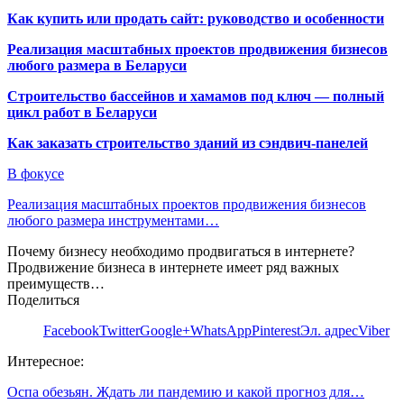
Как купить или продать сайт: руководство и особенности
Реализация масштабных проектов продвижения бизнесов
любого размера в Беларуси
Строительство бассейнов и хамамов под ключ — полный
цикл работ в Беларуси
Как заказать строительство зданий из сэндвич-панелей
В фокусе
Реализация масштабных проектов продвижения бизнесов
любого размера инструментами…
Почему бизнесу необходимо продвигаться в интернете?
Продвижение бизнеса в интернете имеет ряд важных
преимуществ…
Поделиться
Facebook
Twitter
Google+
WhatsApp
Pinterest
Эл. адрес
Viber
Интересное:
Оспа обезьян. Ждать ли пандемию и какой прогноз для…