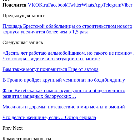
Поделится
VK
OK.ru
Facebook
Twitter
WhatsApp
Telegram
Viber
Предыдущая запись
Площадь Брестской облбольницы со строительством нового
корпуса увеличится более чем в 1,5 раза
Следующая запись
«Десять лет работаю дальнобойщиком, но такого не помню».
Что говорят водители о ситуации на границе
Вам также могут понравиться
Еще от автора
В Гродно пройдет крупный чемпионат по бодибилдингу
Флаг Витебска как символ культурного и общественного
развития западных белорусских…
Мюзиклы и дорамы: путешествие в мир мечты и эмоций
Что делать женщине, если… Обзор сериала
Prev
Next
Комментарии закрыты.