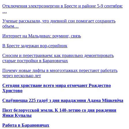
Отключения электроэнергии в Бресте и районе 5-9 сентября:
…
Ученые рассказали, что дневной сон помогает сохранить
объем…
Интернет на Мальдивах: роуминг, связь
В Бресте задержан вор-серийник
Сносим и перестраиваем: как правильно демонтировать
старые постройки в Барановичах
Почему новые лифты в многоэтажках перестают работать
через несколько лет
Сегодня христиане всего мира отмечают Рождество
Христово
Спаўняецца 225 гадоў з дня нараджэння Адама Міцкевіча
Поэт белорусской земли. К 140-летию со дня рождения
Янки Купалы
Работа в Барановичах