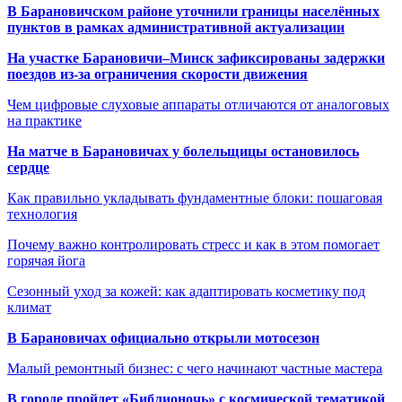
В Барановичском районе уточнили границы населённых
пунктов в рамках административной актуализации
На участке Барановичи–Минск зафиксированы задержки
поездов из-за ограничения скорости движения
Чем цифровые слуховые аппараты отличаются от аналоговых
на практике
На матче в Барановичах у болельщицы остановилось
сердце
Как правильно укладывать фундаментные блоки: пошаговая
технология
Почему важно контролировать стресс и как в этом помогает
горячая йога
Сезонный уход за кожей: как адаптировать косметику под
климат
В Барановичах официально открыли мотосезон
Малый ремонтный бизнес: с чего начинают частные мастера
В городе пройдет «Библионочь» с космической тематикой