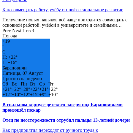
Как совмещать работу, учёбу и профессиональное развитие
Получение новых навыков всё чаще приходится совмещать с
основной работой, учёбой в университете и семейными…
Prev
Next
1 из 3
Погода
+
19
°
C
H:
+
22°
L:
+
16°
Барановичи
Пятница, 07 Август
Прогноз на неделю
Сб
Вс
Пн
Вт
Ср
Чт
+
21°
+
22°
+
28°
+
22°
+
21°
+
22°
+
12°
+
10°
+
12°
+
15°
+
9°
+
10°
В спальном корпусе детского лагеря под Барановичами
произошёл пожар
Отец по неосторожности отрубил пальцы 13-летней дочери
Как предприятия переходят от ручного труда к