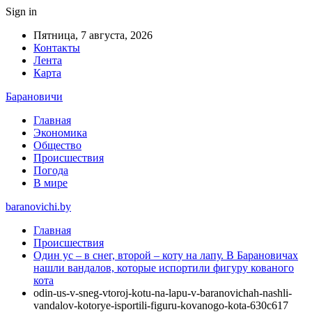
Sign in
Пятница, 7 августа, 2026
Контакты
Лента
Карта
Барановичи
Главная
Экономика
Общество
Происшествия
Погода
В мире
baranovichi.by
Главная
Происшествия
Один ус – в снег, второй – коту на лапу. В Барановичах
нашли вандалов, которые испортили фигуру кованого
кота
odin-us-v-sneg-vtoroj-kotu-na-lapu-v-baranovichah-nashli-
vandalov-kotorye-isportili-figuru-kovanogo-kota-630c617