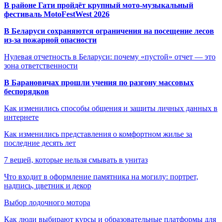
В районе Гати пройдёт крупный мото-музыкальный
фестиваль MotoFestWest 2026
В Беларуси сохраняются ограничения на посещение лесов
из-за пожарной опасности
Нулевая отчетность в Беларуси: почему «пустой» отчет — это
зона ответственности
В Барановичах прошли учения по разгону массовых
беспорядков
Как изменились способы общения и защиты личных данных в
интернете
Как изменились представления о комфортном жилье за
последние десять лет
7 вещей, которые нельзя смывать в унитаз
Что входит в оформление памятника на могилу: портрет,
надпись, цветник и декор
Выбор лодочного мотора
Как люди выбирают курсы и образовательные платформы для