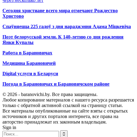
через несколько лет
Сегодня христиане всего мира отмечают Рождество
Христово
Спаўняецца 225 гадоў з дня нараджэння Адама Міцкевіча
Поэт белорусской земли. К 140-летию со дня рождения
Янки Купалы
Работа в Барановичах
Медицина Барановичей
Digital услуги в Беларуси
Погода в Барановичах и Барановичском районе
© 2026 - baranovichi.by. Все права защищены.
Любое копирование материалов с нашего ресурса разрешается
только с обратной активной ссылкой на страницу статьи.
Все материалы опубликованные на сайте взяты с открытых
источников и других порталов интернета, все права на
авторство принадлежат их законным владельцам.
Sign in