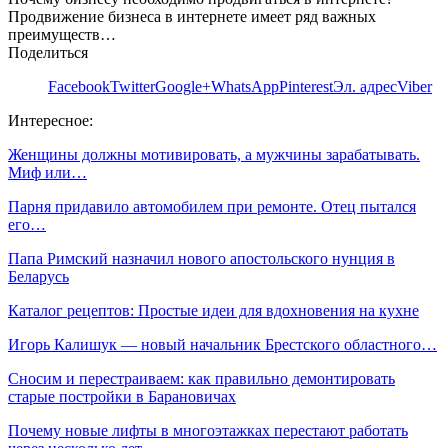
Продвижение бизнеса в интернете имеет ряд важных
преимуществ…
Поделиться
Facebook
Twitter
Google+
WhatsApp
Pinterest
Эл. адрес
Viber
Интересное:
Женщины должны мотивировать, а мужчины зарабатывать.
Миф или…
Парня придавило автомобилем при ремонте. Отец пытался
его…
Папа Римский назначил нового апостольского нунция в
Беларусь
Каталог рецептов: Простые идеи для вдохновения на кухне
Игорь Калишук — новый начальник Брестского областного…
Сносим и перестраиваем: как правильно демонтировать
старые постройки в Барановичах
Почему новые лифты в многоэтажках перестают работать