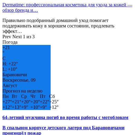
Dermatime: профессиональная косметика для ухода за кожей —
обзор бренда и…
Правильно подобранный домашний уход помогает
поддерживать кожу в хорошем состоянии, продлевать
эффект…
Prev
Next
1 из 3
Погода
+
21
°
C
H:
+
22°
L:
+
10°
Барановичи
Воскресенье, 09
Август
Прогноз на неделю
Пн
Вт
Ср
Чт
Пт
Сб
+
27°
+
21°
+
20°
+
20°
+
22°
+
25°
+
12°
+
13°
+
9°
+
10°
+
9°
+
12°
64-летний мужчина погиб во время работы с мотоблоком
В спальном корпусе детского лагеря под Барановичами
произошёл пожар