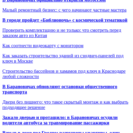
Малый ремонтный бизнес: с чего начинают частные мастера
В городе пройдет «Библионочь» с космической тематикой
Проверить комплектацию и не только: что смотреть перед
заказом авто из Китая
Как соотнести видеокарту с монитором
Как заказать строительство зданий из сэндвич-панелей под
ключ в Москве
Строительство бассейнов и хамамов под ключ в Краснодаре
любой сложности
В Барановичах обновляют остановки общественного
транспорта
Двери без лишнего: что такое скрытый монтаж и как выбрать
подходящее решение
Зажало дверью и протащило: в Барановичах осудили
водителя автобуса за травмирование пассажирки
Взрыв в доме под Гродно: разрушены квартиры, один