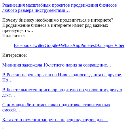
Реализация масштабных проектов продвижения бизнесов
любого размера инструментами…
Почему бизнесу необходимо продвигаться в интернете?
Продвижение бизнеса в интернете имеет ряд важных
преимуществ…
Поделиться
Facebook
Twitter
Google+
WhatsApp
Pinterest
Эл. адрес
Viber
Интересное:
Милиция задержала 19-летнего парня за совращение…
В России парень прыгал на Ниве с одного здания на другое.
Но…
В Бресте вынесен приговор водителю по уголовному делу о
даче…
С помощью бетономешалки подготовка строительных
смесей…
Казахстан отменил запрет на перецепку грузов для…