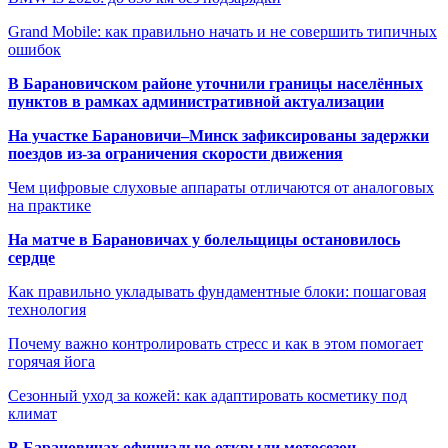
Grand Mobile: как правильно начать и не совершить типичных
ошибок
В Барановичском районе уточнили границы населённых
пунктов в рамках административной актуализации
На участке Барановичи–Минск зафиксированы задержки
поездов из-за ограничения скорости движения
Чем цифровые слуховые аппараты отличаются от аналоговых
на практике
На матче в Барановичах у болельщицы остановилось
сердце
Как правильно укладывать фундаментные блоки: пошаговая
технология
Почему важно контролировать стресс и как в этом помогает
горячая йога
Сезонный уход за кожей: как адаптировать косметику под
климат
В Барановичах официально открыли мотосезон