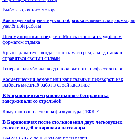
Выбор лодочного мотора
Как люди выбирают курсы и образовательные платформы для
удалённой работы
Почему короткие поездки в Минск становятся удобным
форматом отдыха
Крыша дала течь: когда звонить мастерам, а когда можно
справиться своими силами
Генеральная уборка: когда пора вызвать профессионалов
Косметический ремонт или капитальный переворот: как
выбрать масштаб работ в своей квартире
В Барановичском районе пьяного бесправника
задерживали со стрельбой
Кому показана лечебная физкультура (ЛФК)?
В Барановичах после столкновения двух легковушек
спасатели деблокировали пассажира
BMW i3 2026: до 850 км без подзарядки