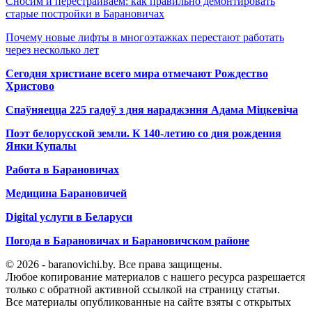
Сносим и перестраиваем: как правильно демонтировать
старые постройки в Барановичах
Почему новые лифты в многоэтажках перестают работать
через несколько лет
Сегодня христиане всего мира отмечают Рождество
Христово
Спаўняецца 225 гадоў з дня нараджэння Адама Міцкевіча
Поэт белорусской земли. К 140-летию со дня рождения
Янки Купалы
Работа в Барановичах
Медицина Барановичей
Digital услуги в Беларуси
Погода в Барановичах и Барановичском районе
© 2026 - baranovichi.by. Все права защищены.
Любое копирование материалов с нашего ресурса разрешается
только с обратной активной ссылкой на страницу статьи.
Все материалы опубликованные на сайте взяты с открытых