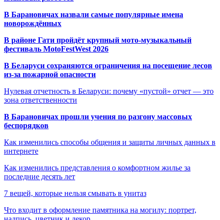
В Барановичах назвали самые популярные имена
новорождённых
В районе Гати пройдёт крупный мото-музыкальный
фестиваль MotoFestWest 2026
В Беларуси сохраняются ограничения на посещение лесов
из-за пожарной опасности
Нулевая отчетность в Беларуси: почему «пустой» отчет — это
зона ответственности
В Барановичах прошли учения по разгону массовых
беспорядков
Как изменились способы общения и защиты личных данных в
интернете
Как изменились представления о комфортном жилье за
последние десять лет
7 вещей, которые нельзя смывать в унитаз
Что входит в оформление памятника на могилу: портрет,
надпись, цветник и декор