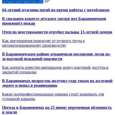
+
12°
+
10°
+
12°
+
15°
+
9°
+
10°
64-летний мужчина погиб во время работы с мотоблоком
В спальном корпусе детского лагеря под Барановичами
произошёл пожар
Отец по неосторожности отрубил пальцы 13-летней дочери
Как предприятия переходят от ручного труда к
автоматизированному производству
В Барановичском районе ограничили посещение лесов из-
за высокой пожарной опасности
Как оценить качество материалов перед покупкой доступа к
закрытой площадке
В Барановичах подросток получил удар током на железной
дороге и попал в реанимацию
Какие надпрофессиональные навыки стоит развивать для
успешной карьеры
Погода в Барановичах на 25 июня: переменная облачность
и дожди