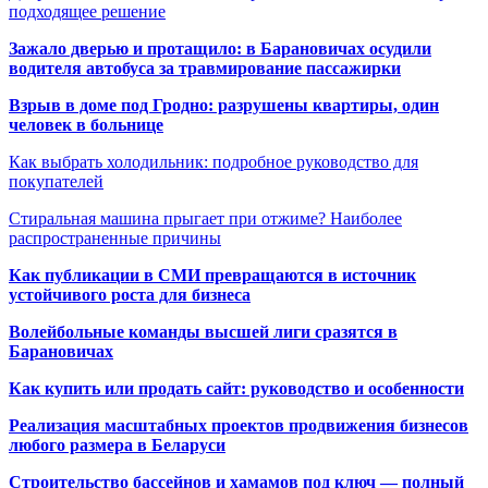
подходящее решение
Зажало дверью и протащило: в Барановичах осудили
водителя автобуса за травмирование пассажирки
Взрыв в доме под Гродно: разрушены квартиры, один
человек в больнице
Как выбрать холодильник: подробное руководство для
покупателей
Стиральная машина прыгает при отжиме? Наиболее
распространенные причины
Как публикации в СМИ превращаются в источник
устойчивого роста для бизнеса
Волейбольные команды высшей лиги сразятся в
Барановичах
Как купить или продать сайт: руководство и особенности
Реализация масштабных проектов продвижения бизнесов
любого размера в Беларуси
Строительство бассейнов и хамамов под ключ — полный