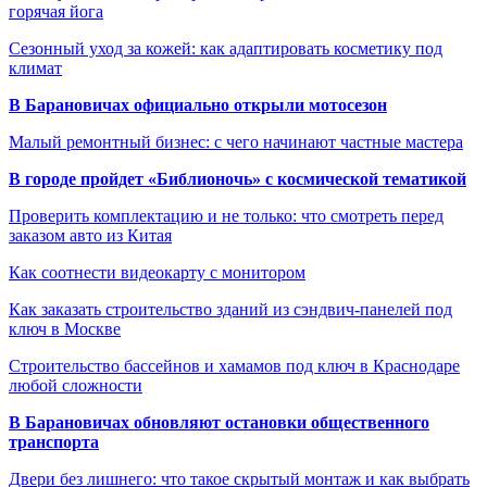
горячая йога
Сезонный уход за кожей: как адаптировать косметику под
климат
В Барановичах официально открыли мотосезон
Малый ремонтный бизнес: с чего начинают частные мастера
В городе пройдет «Библионочь» с космической тематикой
Проверить комплектацию и не только: что смотреть перед
заказом авто из Китая
Как соотнести видеокарту с монитором
Как заказать строительство зданий из сэндвич-панелей под
ключ в Москве
Строительство бассейнов и хамамов под ключ в Краснодаре
любой сложности
В Барановичах обновляют остановки общественного
транспорта
Двери без лишнего: что такое скрытый монтаж и как выбрать