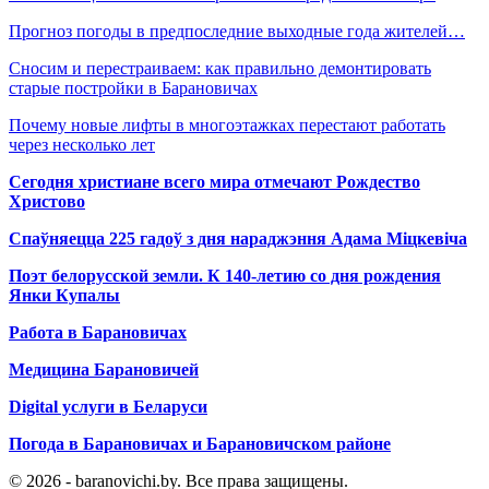
Прогноз погоды в предпоследние выходные года жителей…
Сносим и перестраиваем: как правильно демонтировать
старые постройки в Барановичах
Почему новые лифты в многоэтажках перестают работать
через несколько лет
Сегодня христиане всего мира отмечают Рождество
Христово
Спаўняецца 225 гадоў з дня нараджэння Адама Міцкевіча
Поэт белорусской земли. К 140-летию со дня рождения
Янки Купалы
Работа в Барановичах
Медицина Барановичей
Digital услуги в Беларуси
Погода в Барановичах и Барановичском районе
© 2026 - baranovichi.by. Все права защищены.