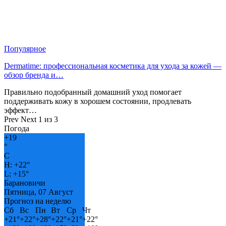
Популярное
Dermatime: профессиональная косметика для ухода за кожей —
обзор бренда и…
Правильно подобранный домашний уход помогает
поддерживать кожу в хорошем состоянии, продлевать
эффект…
Prev
Next
1 из 3
Погода
+
19
°
C
H:
+
22°
L:
+
15°
Барановичи
Пятница, 07 Август
Прогноз на неделю
Сб
Вс
Пн
Вт
Ср
Чт
+
21°
+
22°
+
28°
+
22°
+
21°
+
22°