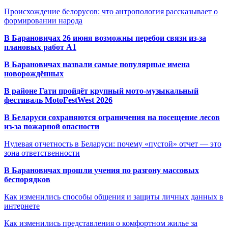
Происхождение белорусов: что антропология рассказывает о
формировании народа
В Барановичах 26 июня возможны перебои связи из-за
плановых работ A1
В Барановичах назвали самые популярные имена
новорождённых
В районе Гати пройдёт крупный мото-музыкальный
фестиваль MotoFestWest 2026
В Беларуси сохраняются ограничения на посещение лесов
из-за пожарной опасности
Нулевая отчетность в Беларуси: почему «пустой» отчет — это
зона ответственности
В Барановичах прошли учения по разгону массовых
беспорядков
Как изменились способы общения и защиты личных данных в
интернете
Как изменились представления о комфортном жилье за