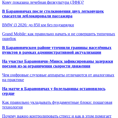
Кому показана лечебная физкультура (ЛФК)?
В Барановичах после столкновения двух легковушек
спасатели деблокировали пассажира
BMW i3 2026: до 850 км без подзарядки
Grand Mobile: как правильно начать и не совершить типичных
ошибок
В Барановичском районе уточнили границы населённых
пунктов в рамках административной актуализации
На участке Барановичи–Минск зафиксированы задержки
поездов из-за ограничения скорости движения
Чем цифровые слуховые аппараты отличаются от аналоговых
на практике
На матче в Барановичах у болельщицы остановилось
сердце
Как правильно укладывать фундаментные блоки: пошаговая
технология
Почему важно контролировать стресс и как в этом помогает