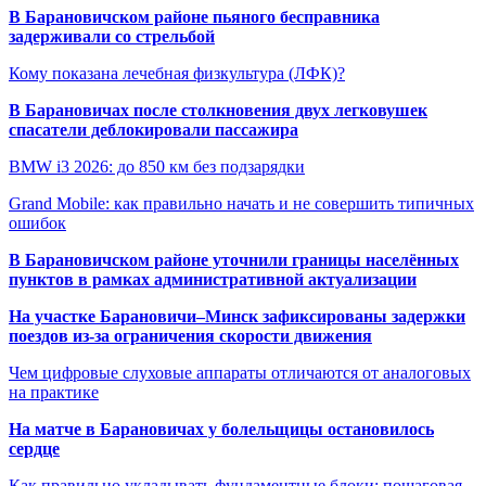
В Барановичском районе пьяного бесправника
задерживали со стрельбой
Кому показана лечебная физкультура (ЛФК)?
В Барановичах после столкновения двух легковушек
спасатели деблокировали пассажира
BMW i3 2026: до 850 км без подзарядки
Grand Mobile: как правильно начать и не совершить типичных
ошибок
В Барановичском районе уточнили границы населённых
пунктов в рамках административной актуализации
На участке Барановичи–Минск зафиксированы задержки
поездов из-за ограничения скорости движения
Чем цифровые слуховые аппараты отличаются от аналоговых
на практике
На матче в Барановичах у болельщицы остановилось
сердце
Как правильно укладывать фундаментные блоки: пошаговая