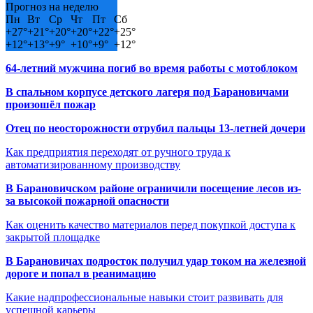
Прогноз на неделю
Пн
Вт
Ср
Чт
Пт
Сб
+
27°
+
21°
+
20°
+
20°
+
22°
+
25°
+
12°
+
13°
+
9°
+
10°
+
9°
+
12°
64-летний мужчина погиб во время работы с мотоблоком
В спальном корпусе детского лагеря под Барановичами
произошёл пожар
Отец по неосторожности отрубил пальцы 13-летней дочери
Как предприятия переходят от ручного труда к
автоматизированному производству
В Барановичском районе ограничили посещение лесов из-
за высокой пожарной опасности
Как оценить качество материалов перед покупкой доступа к
закрытой площадке
В Барановичах подросток получил удар током на железной
дороге и попал в реанимацию
Какие надпрофессиональные навыки стоит развивать для
успешной карьеры