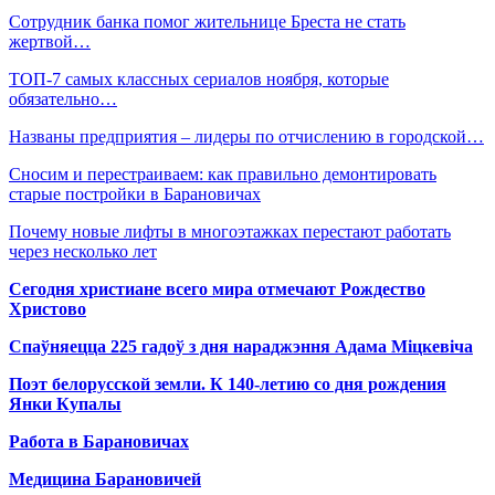
Сотрудник банка помог жительнице Бреста не стать
жертвой…
ТОП-7 самых классных сериалов ноября, которые
обязательно…
Названы предприятия – лидеры по отчислению в городской…
Сносим и перестраиваем: как правильно демонтировать
старые постройки в Барановичах
Почему новые лифты в многоэтажках перестают работать
через несколько лет
Сегодня христиане всего мира отмечают Рождество
Христово
Спаўняецца 225 гадоў з дня нараджэння Адама Міцкевіча
Поэт белорусской земли. К 140-летию со дня рождения
Янки Купалы
Работа в Барановичах
Медицина Барановичей