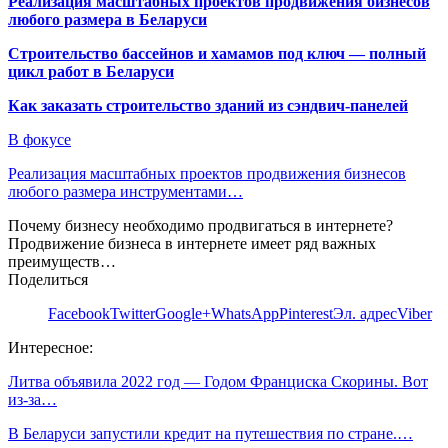
Реализация масштабных проектов продвижения бизнесов
любого размера в Беларуси
Строительство бассейнов и хамамов под ключ — полный
цикл работ в Беларуси
Как заказать строительство зданий из сэндвич-панелей
В фокусе
Реализация масштабных проектов продвижения бизнесов
любого размера инструментами…
Почему бизнесу необходимо продвигаться в интернете?
Продвижение бизнеса в интернете имеет ряд важных
преимуществ…
Поделиться
Facebook
Twitter
Google+
WhatsApp
Pinterest
Эл. адрес
Viber
Интересное:
Литва объявила 2022 год — Годом Франциска Скорины. Вот
из-за…
В Беларуси запустили кредит на путешествия по стране.…