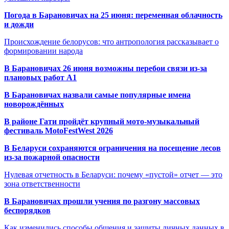
Погода в Барановичах на 25 июня: переменная облачность
и дожди
Происхождение белорусов: что антропология рассказывает о
формировании народа
В Барановичах 26 июня возможны перебои связи из-за
плановых работ A1
В Барановичах назвали самые популярные имена
новорождённых
В районе Гати пройдёт крупный мото-музыкальный
фестиваль MotoFestWest 2026
В Беларуси сохраняются ограничения на посещение лесов
из-за пожарной опасности
Нулевая отчетность в Беларуси: почему «пустой» отчет — это
зона ответственности
В Барановичах прошли учения по разгону массовых
беспорядков
Как изменились способы общения и защиты личных данных в