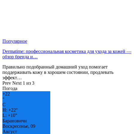
Популярное
Dermatime: профессиональная косметика для ухода за кожей —
обзор бренда и…
Правильно подобранный домашний уход помогает
поддерживать кожу в хорошем состоянии, продлевать
эффект…
Prev
Next
1 из 3
Погода
+
22
°
C
H:
+
22°
L:
+
10°
Барановичи
Воскресенье, 09
Август