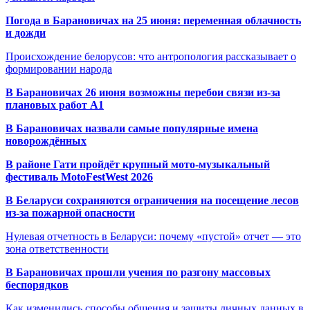
Погода в Барановичах на 25 июня: переменная облачность
и дожди
Происхождение белорусов: что антропология рассказывает о
формировании народа
В Барановичах 26 июня возможны перебои связи из-за
плановых работ A1
В Барановичах назвали самые популярные имена
новорождённых
В районе Гати пройдёт крупный мото-музыкальный
фестиваль MotoFestWest 2026
В Беларуси сохраняются ограничения на посещение лесов
из-за пожарной опасности
Нулевая отчетность в Беларуси: почему «пустой» отчет — это
зона ответственности
В Барановичах прошли учения по разгону массовых
беспорядков
Как изменились способы общения и защиты личных данных в