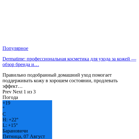
Популярное
Dermatime: профессиональная косметика для ухода за кожей —
обзор бренда и…
Правильно подобранный домашний уход помогает
поддерживать кожу в хорошем состоянии, продлевать
эффект…
Prev
Next
1 из 3
Погода
+
19
°
C
H:
+
22°
L:
+
15°
Барановичи
Пятница, 07 Август