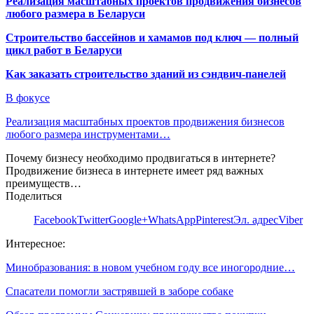
Реализация масштабных проектов продвижения бизнесов
любого размера в Беларуси
Строительство бассейнов и хамамов под ключ — полный
цикл работ в Беларуси
Как заказать строительство зданий из сэндвич-панелей
В фокусе
Реализация масштабных проектов продвижения бизнесов
любого размера инструментами…
Почему бизнесу необходимо продвигаться в интернете?
Продвижение бизнеса в интернете имеет ряд важных
преимуществ…
Поделиться
Facebook
Twitter
Google+
WhatsApp
Pinterest
Эл. адрес
Viber
Интересное:
Минобразования: в новом учебном году все иногородние…
Спасатели помогли застрявшей в заборе собаке