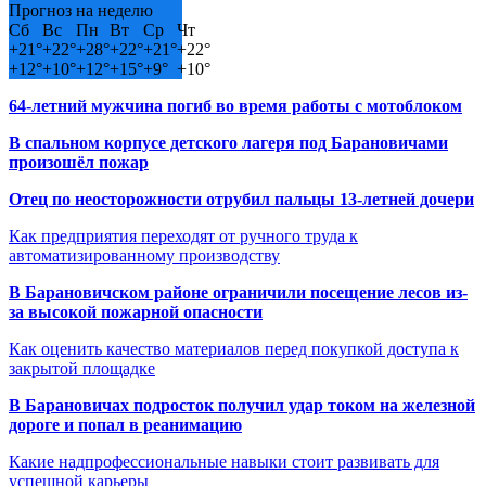
Прогноз на неделю
Сб
Вс
Пн
Вт
Ср
Чт
+
21°
+
22°
+
28°
+
22°
+
21°
+
22°
+
12°
+
10°
+
12°
+
15°
+
9°
+
10°
64-летний мужчина погиб во время работы с мотоблоком
В спальном корпусе детского лагеря под Барановичами
произошёл пожар
Отец по неосторожности отрубил пальцы 13-летней дочери
Как предприятия переходят от ручного труда к
автоматизированному производству
В Барановичском районе ограничили посещение лесов из-
за высокой пожарной опасности
Как оценить качество материалов перед покупкой доступа к
закрытой площадке
В Барановичах подросток получил удар током на железной
дороге и попал в реанимацию
Какие надпрофессиональные навыки стоит развивать для
успешной карьеры