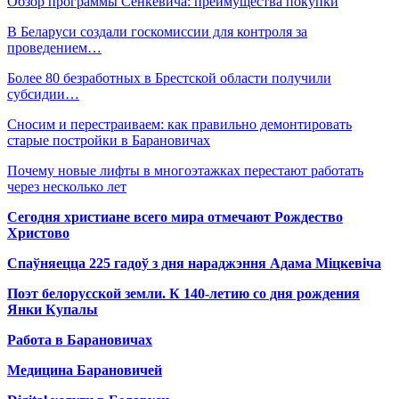
Обзор программы Сенкевича: преимущества покупки
В Беларуси создали госкомиссии для контроля за
проведением…
Более 80 безработных в Брестской области получили
субсидии…
Сносим и перестраиваем: как правильно демонтировать
старые постройки в Барановичах
Почему новые лифты в многоэтажках перестают работать
через несколько лет
Сегодня христиане всего мира отмечают Рождество
Христово
Спаўняецца 225 гадоў з дня нараджэння Адама Міцкевіча
Поэт белорусской земли. К 140-летию со дня рождения
Янки Купалы
Работа в Барановичах
Медицина Барановичей