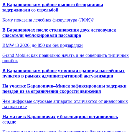
В Барановичском районе пьяного бесправника
задерживали со стрельбой
Кому показана лечебная физкультура (ЛФК)?
В Барановичах после столкновения двух легковушек
спасатели деблокировали пассажира
BMW i3 2026: до 850 км без подзарядки
Grand Mobile: как правильно начать и не совершить типичных
ошибок
В Барановичском районе уточнили границы населённых
пунктов в рамках административной актуализации
На участке Барановичи–Минск зафиксированы задержки
поездов из-за ограничения скорости движения
Чем цифровые слуховые аппараты отличаются от аналоговых
на практике
На матче в Барановичах у болельщицы остановилось
сердце
Как правильно укладывать фундаментные блоки: пошаговая