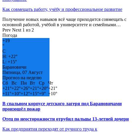
Как совмещать работу, учёбу и профессиональное развитие
Получение новых навыков всё чаще приходится совмещать с
основной работой, учёбой в университете и семейными…
Prev
Next
1 из 2
Погода
+
19
°
C
H:
+
22°
L:
+
15°
Барановичи
Пятница, 07 Август
Прогноз на неделю
Сб
Вс
Пн
Вт
Ср
Чт
+
21°
+
22°
+
26°
+
21°
+
20°
+
21°
+
11°
+
10°
+
12°
+
15°
+
9°
+
10°
В спальном корпусе детского лагеря под Барановичами
произошёл пожар
Отец по неосторожности отрубил пальцы 13-летней дочери
Как предприятия переходят от ручного труда к