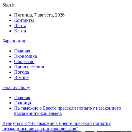
Sign in
Пятница, 7 августа, 2026
Контакты
Лента
Карта
Барановичи
Главная
Экономика
Общество
Происшествия
Погода
В мире
baranovichi.by
Главная
Граница
На таможне в Бресте пресекли попытку незаконного
ввоза криптокошельков
Вернуться к "На таможне в Бресте пресекли попытку
незаконного ввоза криптокошельков"