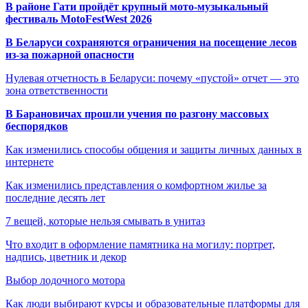
В районе Гати пройдёт крупный мото-музыкальный
фестиваль MotoFestWest 2026
В Беларуси сохраняются ограничения на посещение лесов
из-за пожарной опасности
Нулевая отчетность в Беларуси: почему «пустой» отчет — это
зона ответственности
В Барановичах прошли учения по разгону массовых
беспорядков
Как изменились способы общения и защиты личных данных в
интернете
Как изменились представления о комфортном жилье за
последние десять лет
7 вещей, которые нельзя смывать в унитаз
Что входит в оформление памятника на могилу: портрет,
надпись, цветник и декор
Выбор лодочного мотора
Как люди выбирают курсы и образовательные платформы для