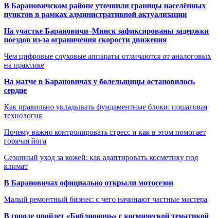
В Барановичском районе уточнили границы населённых
пунктов в рамках административной актуализации
На участке Барановичи–Минск зафиксированы задержки
поездов из-за ограничения скорости движения
Чем цифровые слуховые аппараты отличаются от аналоговых
на практике
На матче в Барановичах у болельщицы остановилось
сердце
Как правильно укладывать фундаментные блоки: пошаговая
технология
Почему важно контролировать стресс и как в этом помогает
горячая йога
Сезонный уход за кожей: как адаптировать косметику под
климат
В Барановичах официально открыли мотосезон
Малый ремонтный бизнес: с чего начинают частные мастера
В городе пройдет «Библионочь» с космической тематикой