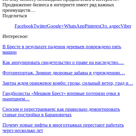
Продвижение бизнеса в интернете имеет ряд важных
преимуществ…
Поделиться
Facebook
Twitter
Google+
WhatsApp
Pinterest
Эл. адрес
Viber
Интересное:
В Бресте в результате падения деревьев повреждено пять
машин
Как аннулировать свидетельство о праве на наследство.…
Фоторепортаж. Зимние дворовые забавы в учреждениях…
Завтра ждем оранжевое комбо: грозы, сильный ветер, град и…
Гандболисты «Мешков Брест» впервые потеряли очки в
нынешнем…
Сносим и перестраиваем: как правильно демонтировать
старые постройки в Барановичах
Почему новые лифты в многоэтажках перестают работать
через несколько лет