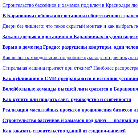
Строительство бассейнов и хамамов под ключ в Краснодаре л
В Барановичах обновляют остановки общественного транс
Двери без лишнего: что такое скрытый монтаж и как выбрать 
Зажало дверью и протащило: в Барановичах осудили водите
Взрыв в доме под Гродно: разрушены квартиры, один челов
Как выбрать холодильник: подробное руководство для покупат
Стиральная машина прыгает при отжиме? Наиболее распрост
Как публикации в СМИ превращаются в источник устойчиво
Волейбольные команды высшей лиги сразятся в Баранови
Как купить или продать сайт: руководство и особенности
Реализация масштабных проектов продвижения бизнесов лю
Строительство бассейнов и хамамов под ключ — полный ци
Как заказать строительство зданий из сэндвич-панелей