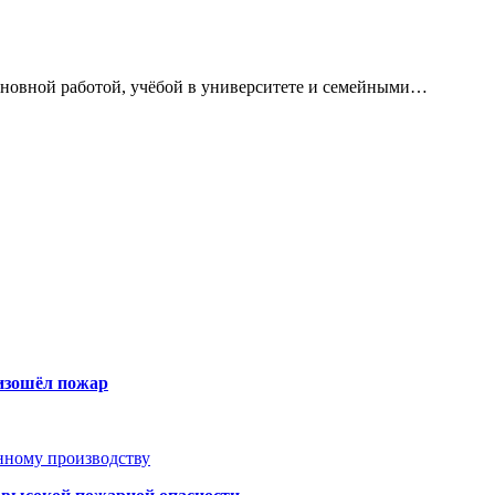
сновной работой, учёбой в университете и семейными…
оизошёл пожар
анному производству