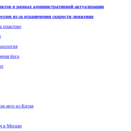
нктов в рамках административной актуализации
здов из-за ограничения скорости движения
а практике
е
хнология
ячая йога
ат
ом авто из Китая
юч в Москве