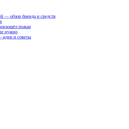
ей — обзор бренда и средств
е
произошёл пожар
 не нужно
— идеи и советы