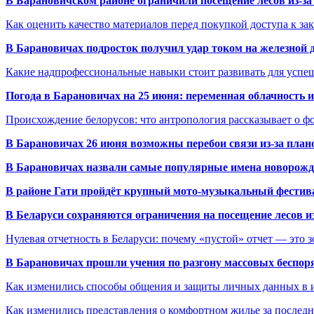
В Барановичском районе ограничили посещение лесов из-з
Как оценить качество материалов перед покупкой доступа к з
В Барановичах подросток получил удар током на железной 
Какие надпрофессиональные навыки стоит развивать для успе
Погода в Барановичах на 25 июня: переменная облачность 
Происхождение белорусов: что антропология рассказывает о 
В Барановичах 26 июня возможны перебои связи из-за план
В Барановичах назвали самые популярные имена новорож
В районе Гати пройдёт крупный мото-музыкальный фестива
В Беларуси сохраняются ограничения на посещение лесов и
Нулевая отчетность в Беларуси: почему «пустой» отчет — это 
В Барановичах прошли учения по разгону массовых беспор
Как изменились способы общения и защиты личных данных в 
Как изменились представления о комфортном жилье за последни