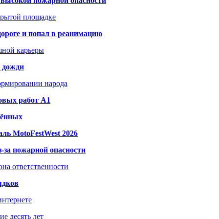
а высокой пожарной опасности
акрытой площадке
дороге и попал в реанимацию
шной карьеры
и дожди
формировании народа
овых работ A1
дённых
ль MotoFestWest 2026
з-за пожарной опасности
зона ответственности
ядков
интернете
е десять лет