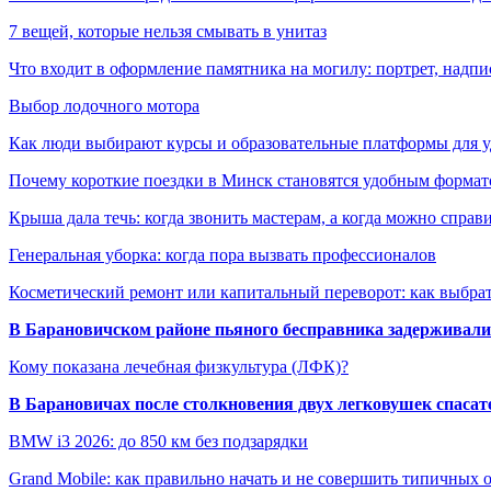
7 вещей, которые нельзя смывать в унитаз
Что входит в оформление памятника на могилу: портрет, надпис
Выбор лодочного мотора
Как люди выбирают курсы и образовательные платформы для 
Почему короткие поездки в Минск становятся удобным формат
Крыша дала течь: когда звонить мастерам, а когда можно справ
Генеральная уборка: когда пора вызвать профессионалов
Косметический ремонт или капитальный переворот: как выбрат
В Барановичском районе пьяного бесправника задерживали 
Кому показана лечебная физкультура (ЛФК)?
В Барановичах после столкновения двух легковушек спаса
BMW i3 2026: до 850 км без подзарядки
Grand Mobile: как правильно начать и не совершить типичных