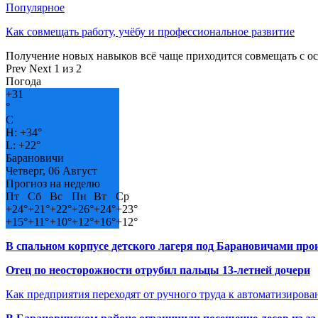
Популярное
Как совмещать работу, учёбу и профессиональное развитие
Получение новых навыков всё чаще приходится совмещать с о
Prev
Next
1 из 2
Погода
+
31
°
C
H:
+
34°
L:
+
22°
Барановичи
Четверг, 06 Август
Прогноз на неделю
Пт
Сб
Вс
Пн
Вт
Ср
+
24°
+
21°
+
22°
+
26°
+
24°
+
23°
+
15°
+
11°
+
10°
+
12°
+
16°
+
12°
В спальном корпусе детского лагеря под Барановичами пр
Отец по неосторожности отрубил пальцы 13-летней дочери
Как предприятия переходят от ручного труда к автоматизиров