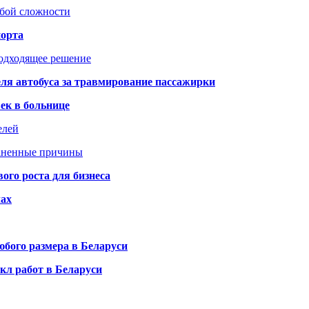
юбой сложности
порта
подходящее решение
ля автобуса за травмирование пассажирки
ек в больнице
елей
раненные причины
го роста для бизнеса
чах
бого размера в Беларуси
кл работ в Беларуси