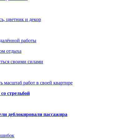
ь, цветник и декор
удалённой работы
ом отдыха
иться своими силами
ь масштаб работ в своей квартире
со стрельбой
тели деблокировали пассажира
 ошибок