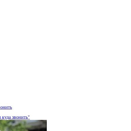
вонить
и куда звонить"