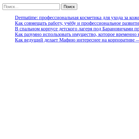
Dermatime: профессиональная косметика для ухода за кож
Как совмещать работу, учёбу и профессиональное развити
В спальном корпусе детского лагеря под Барановичами 
Как разумно использовать имущество, которое временно
Как ведущий делает Мафию интереснее на корпоративе 