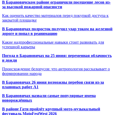
В Барановичском районе ограничили посещение лесов из-
за высокой пожарной опасности
Как оценить качество материалов перед покупкой доступа к
закрытой площадке
В Барановичах подросток получил удар током на железной
дороге и попал в реанимацию
Какие надпрофессиональные навыки стоит развивать для
успешной карьеры
Погода в Барановичах на 25 июня: переменная облачность
и дожди
Происхождение белорусов: что антропология рассказывает о
формировании народа
В Барановичах 26 июня возможны перебои связи из-за
плановых работ A1
В Барановичах назвали самые популярные имена
новорождённых
В районе Гати пройдёт крупный мото-музыкальный
фестиваль MotoFestWest 2026