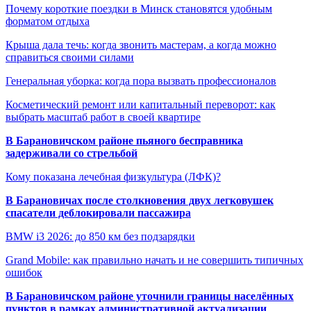
Почему короткие поездки в Минск становятся удобным
форматом отдыха
Крыша дала течь: когда звонить мастерам, а когда можно
справиться своими силами
Генеральная уборка: когда пора вызвать профессионалов
Косметический ремонт или капитальный переворот: как
выбрать масштаб работ в своей квартире
В Барановичском районе пьяного бесправника
задерживали со стрельбой
Кому показана лечебная физкультура (ЛФК)?
В Барановичах после столкновения двух легковушек
спасатели деблокировали пассажира
BMW i3 2026: до 850 км без подзарядки
Grand Mobile: как правильно начать и не совершить типичных
ошибок
В Барановичском районе уточнили границы населённых
пунктов в рамках административной актуализации