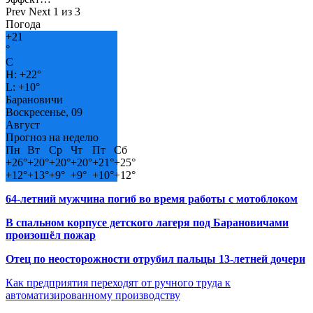
Prev
Next
1 из 3
Погода
+
21
°
C
H:
+
22°
L:
+
10°
Барановичи
Воскресенье, 09
Август
Прогноз на неделю
Пн
Вт
Ср
Чт
Пт
Сб
+
26°
+
20°
+
20°
+
20°
+
21°
+
25°
+
12°
+
13°
+
9°
+
9°
+
10°
+
12°
64-летний мужчина погиб во время работы с мотоблоком
В спальном корпусе детского лагеря под Барановичами
произошёл пожар
Отец по неосторожности отрубил пальцы 13-летней дочери
Как предприятия переходят от ручного труда к
автоматизированному производству