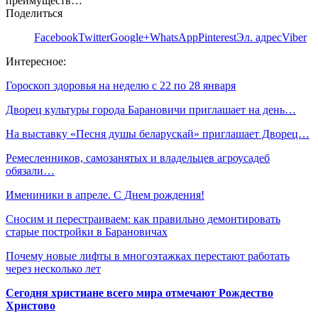
преимуществ…
Поделиться
Facebook
Twitter
Google+
WhatsApp
Pinterest
Эл. адрес
Viber
Интересное:
Гороскоп здоровья на неделю с 22 по 28 января
Дворец культуры города Барановичи приглашает на день…
На выставку «Песня душы беларускай» приглашает Дворец…
Ремесленников, самозанятых и владельцев агроусадеб
обязали…
Имениники в апреле. С Днем рождения!
Сносим и перестраиваем: как правильно демонтировать
старые постройки в Барановичах
Почему новые лифты в многоэтажках перестают работать
через несколько лет
Сегодня христиане всего мира отмечают Рождество
Христово