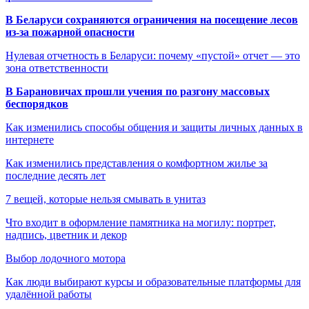
В Беларуси сохраняются ограничения на посещение лесов
из-за пожарной опасности
Нулевая отчетность в Беларуси: почему «пустой» отчет — это
зона ответственности
В Барановичах прошли учения по разгону массовых
беспорядков
Как изменились способы общения и защиты личных данных в
интернете
Как изменились представления о комфортном жилье за
последние десять лет
7 вещей, которые нельзя смывать в унитаз
Что входит в оформление памятника на могилу: портрет,
надпись, цветник и декор
Выбор лодочного мотора
Как люди выбирают курсы и образовательные платформы для
удалённой работы