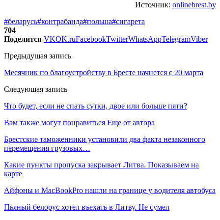
Источник:
onlinebrest.by
#беларусь
#контрабанда
#польша
#сигарета
704
Поделится
VK
OK.ru
Facebook
Twitter
WhatsApp
Telegram
Viber
Предыдущая запись
Месячник по благоустройству в Бресте начнется с 20 марта
Следующая запись
Что будет, если не спать сутки, двое или больше пяти?
Вам также могут понравиться
Еще от автора
Брестские таможенники установили два факта незаконного
перемещения грузовых…
Какие пункты пропуска закрывает Литва. Показываем на
карте
Айфоны и MacBookPro нашли на границе у водителя автобуса
Пьяный белорус хотел въехать в Литву. Не сумел